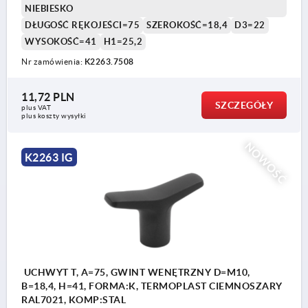
NIEBIESKO
DŁUGOŚĆ RĘKOJEŚCI=75
SZEROKOŚĆ=18,4
D3=22
WYSOKOŚĆ=41
H1=25,2
Nr zamówienia:
K2263.7508
11,72 PLN
SZCZEGÓŁY
plus VAT
plus koszty wysyłki
NOWOŚĆ
K2263 IG
UCHWYT T, A=75, GWINT WENĘTRZNY D=M10,
B=18,4, H=41, FORMA:K, TERMOPLAST CIEMNOSZARY
RAL7021, KOMP:STAL