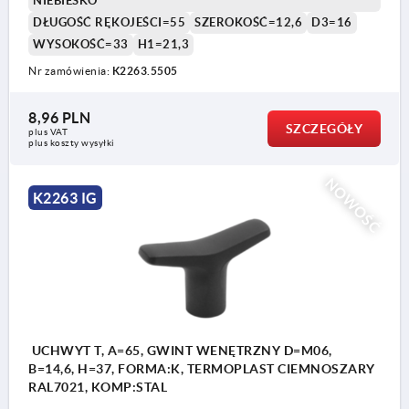
NIEBIESKO
DŁUGOŚĆ RĘKOJEŚCI=55
SZEROKOŚĆ=12,6
D3=16
WYSOKOŚĆ=33
H1=21,3
Nr zamówienia:
K2263.5505
8,96 PLN
SZCZEGÓŁY
plus VAT
plus koszty wysyłki
NOWOŚĆ
K2263 IG
UCHWYT T, A=65, GWINT WENĘTRZNY D=M06,
B=14,6, H=37, FORMA:K, TERMOPLAST CIEMNOSZARY
RAL7021, KOMP:STAL