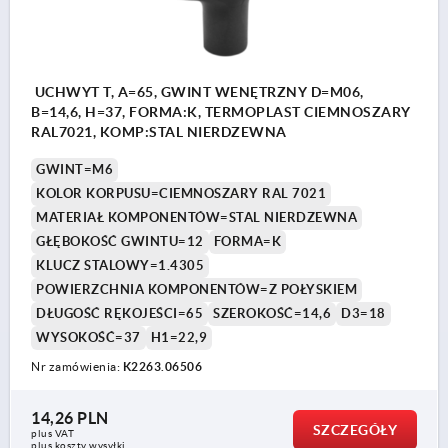
UCHWYT T, A=65, GWINT WENĘTRZNY D=M06,
B=14,6, H=37, FORMA:K, TERMOPLAST CIEMNOSZARY
RAL7021, KOMP:STAL NIERDZEWNA
GWINT=M6
KOLOR KORPUSU=CIEMNOSZARY RAL 7021
MATERIAŁ KOMPONENTÓW=STAL NIERDZEWNA
GŁĘBOKOŚĆ GWINTU=12
FORMA=K
KLUCZ STALOWY=1.4305
POWIERZCHNIA KOMPONENTÓW=Z POŁYSKIEM
DŁUGOŚĆ RĘKOJEŚCI=65
SZEROKOŚĆ=14,6
D3=18
WYSOKOŚĆ=37
H1=22,9
Nr zamówienia:
K2263.06506
14,26 PLN
SZCZEGÓŁY
plus VAT
plus koszty wysyłki