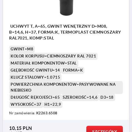
UCHWYT T, A=65, GWINT WENĘTRZNY D=M08,
B=14,6, H=37, FORMA:K, TERMOPLAST CIEMNOSZARY
RAL7021, KOMP:STAL
GWINT=M8
KOLOR KORPUSU=CIEMNOSZARY RAL 7021
MATERIAŁ KOMPONENTÓW=STAL
GŁĘBOKOŚĆ GWINTU=14
FORMA=K
KLUCZ STALOWY=1.0715
POWIERZCHNIA KOMPONENTÓW=PASYWOWANE NA
NIEBIESKO
DŁUGOŚĆ RĘKOJEŚCI=65
SZEROKOŚĆ=14,6
D3=18
WYSOKOŚĆ=37
H1=22,9
Nr zamówienia:
K2263.6508
10,15 PLN
SZCZEGÓŁY