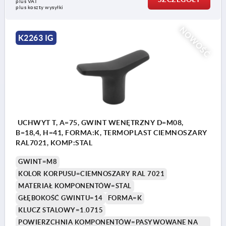
plus VAT
plus koszty wysyłki
NOWOŚĆ
K2263 IG
UCHWYT T, A=75, GWINT WENĘTRZNY D=M08,
B=18,4, H=41, FORMA:K, TERMOPLAST CIEMNOSZARY
RAL7021, KOMP:STAL
GWINT=M8
KOLOR KORPUSU=CIEMNOSZARY RAL 7021
MATERIAŁ KOMPONENTÓW=STAL
GŁĘBOKOŚĆ GWINTU=14
FORMA=K
KLUCZ STALOWY=1.0715
POWIERZCHNIA KOMPONENTÓW=PASYWOWANE NA