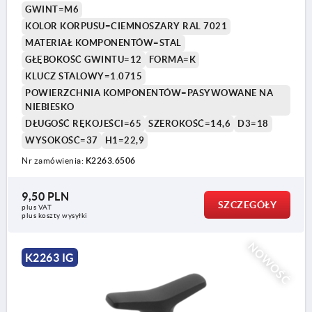
GWINT=M6
KOLOR KORPUSU=CIEMNOSZARY RAL 7021
MATERIAŁ KOMPONENTÓW=STAL
GŁĘBOKOŚĆ GWINTU=12
FORMA=K
KLUCZ STALOWY=1.0715
POWIERZCHNIA KOMPONENTÓW=PASYWOWANE NA
NIEBIESKO
DŁUGOŚĆ RĘKOJEŚCI=65
SZEROKOŚĆ=14,6
D3=18
WYSOKOŚĆ=37
H1=22,9
Nr zamówienia:
K2263.6506
9,50 PLN
SZCZEGÓŁY
plus VAT
plus koszty wysyłki
NOWOŚĆ
K2263 IG