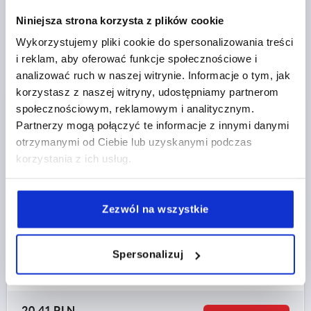
Niniejsza strona korzysta z plików cookie
Wykorzystujemy pliki cookie do spersonalizowania treści
i reklam, aby oferować funkcje społecznościowe i
UCHWYT T, A=85, GWINT WENĘTRZNY D=M10,
analizować ruch w naszej witrynie. Informacje o tym, jak
B=19,6, H=45, FORMA:K, TERMOPLAST CIEMNOSZARY
korzystasz z naszej witryny, udostępniamy partnerom
RAL7021, KOMP:STAL
społecznościowym, reklamowym i analitycznym.
GWINT=M10
Partnerzy mogą połączyć te informacje z innymi danymi
KOLOR KORPUSU=CIEMNOSZARY RAL 7021
otrzymanymi od Ciebie lub uzyskanymi podczas
MATERIAŁ KOMPONENTÓW=STAL
korzystania z ich usług.
GŁĘBOKOŚĆ GWINTU=18
FORMA=K
KLUCZ STALOWY=1.0715
POWIERZCHNIA KOMPONENTÓW=PASYWOWANE NA
Zezwól na wszystkie
NIEBIESKO
DŁUGOŚĆ RĘKOJEŚCI=85
SZEROKOŚĆ=19,6
D3=24
Spersonalizuj
WYSOKOŚĆ=45
H1=26,5
Nr zamówienia:
K2263.8510
20,41 PLN