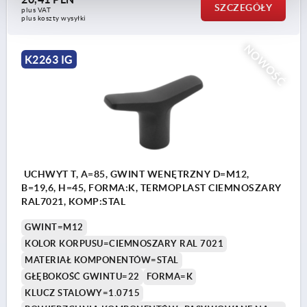
SZCZEGÓŁY
plus VAT
plus koszty wysyłki
NOWOŚĆ
K2263 IG
UCHWYT T, A=85, GWINT WENĘTRZNY D=M12,
B=19,6, H=45, FORMA:K, TERMOPLAST CIEMNOSZARY
RAL7021, KOMP:STAL
GWINT=M12
KOLOR KORPUSU=CIEMNOSZARY RAL 7021
MATERIAŁ KOMPONENTÓW=STAL
GŁĘBOKOŚĆ GWINTU=22
FORMA=K
KLUCZ STALOWY=1.0715