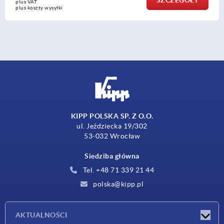
plus VAT
plus koszty wysyłki
KIPP POLSKA SP. Z O.O.
ul. Jeździecka 19/302
53-032 Wrocław
Siedziba główna
Tel. +48 71 339 21 44
polska@kipp.pl
AKTUALNOŚCI