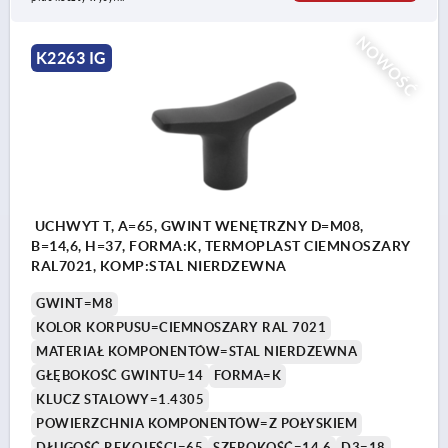
NOWOŚĆ
K2263 IG
UCHWYT T, A=65, GWINT WENĘTRZNY D=M08,
B=14,6, H=37, FORMA:K, TERMOPLAST CIEMNOSZARY
RAL7021, KOMP:STAL NIERDZEWNA
GWINT=M8
KOLOR KORPUSU=CIEMNOSZARY RAL 7021
MATERIAŁ KOMPONENTÓW=STAL NIERDZEWNA
GŁĘBOKOŚĆ GWINTU=14
FORMA=K
KLUCZ STALOWY=1.4305
POWIERZCHNIA KOMPONENTÓW=Z POŁYSKIEM
DŁUGOŚĆ RĘKOJEŚCI=65
SZEROKOŚĆ=14,6
D3=18