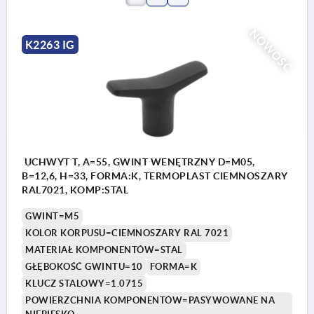
NOWOŚĆ
K2263 IG
UCHWYT T, A=55, GWINT WENĘTRZNY D=M05,
B=12,6, H=33, FORMA:K, TERMOPLAST CIEMNOSZARY
RAL7021, KOMP:STAL
GWINT=M5
KOLOR KORPUSU=CIEMNOSZARY RAL 7021
MATERIAŁ KOMPONENTÓW=STAL
GŁĘBOKOŚĆ GWINTU=10
FORMA=K
KLUCZ STALOWY=1.0715
POWIERZCHNIA KOMPONENTÓW=PASYWOWANE NA