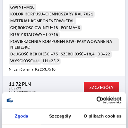
GWINT=M10
KOLOR KORPUSU=CIEMNOSZARY RAL 7021
MATERIAŁ KOMPONENTÓW=STAL
GŁĘBOKOŚĆ GWINTU=18
FORMA=K
KLUCZ STALOWY=1.0715
POWIERZCHNIA KOMPONENTÓW=PASYWOWANE NA
NIEBIESKO
DŁUGOŚĆ RĘKOJEŚCI=75
SZEROKOŚĆ=18,4
D3=22
WYSOKOŚĆ=41
H1=25,2
Nr zamówienia:
K2263.7510
11,72 PLN
SZCZEGÓŁY
plus VAT
plus koszty wysyłki
NOWOŚĆ
K2263 IG
Zgoda
Szczegóły
O plikach cookies