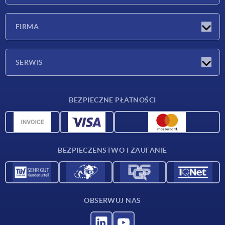
Nowości
FIRMA
Targi
Firma
SERWIS
Warunki dostawy
BEZPIECZNE PŁATNOŚCI
Przegląd surowców
Dane CAD
Kontakt
BEZPIECZEŃSTWO I ZAUFANIE
OBSERWUJ NAS