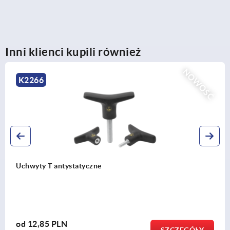
Inni klienci kupili również
Ć
NOWO
K2267
Uchwyty T antybakteryjne
od
14,47 PLN
SZCZEGÓŁY