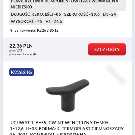
POWIERZCHNIA KOMPONENTÓW=PASYWOWANE NA
NIEBIESKO
DŁUGOŚĆ RĘKOJEŚCI=85
SZEROKOŚĆ=19,6
D3=24
WYSOKOŚĆ=45
H1=26,5
Nr zamówienia:
K2263.8512
22,36 PLN
SZCZEGÓŁY
plus VAT
plus koszty wysyłki
NOWOŚĆ
K2263 IG
UCHWYT T, A=55, GWINT WENĘTRZNY D=M05,
B=12,6, H=33, FORMA:K, TERMOPLAST CIEMNOSZARY
RAL7021, KOMP:STAL NIERDZEWNA