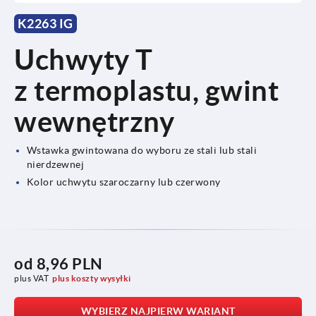
K2263 IG
Uchwyty T
z termoplastu, gwint
wewnętrzny
Wstawka gwintowana do wyboru ze stali lub stali
nierdzewnej
Kolor uchwytu szaroczarny lub czerwony
od
8,96 PLN
plus VAT
plus koszty wysyłki
WYBIERZ NAJPIERW WARIANT