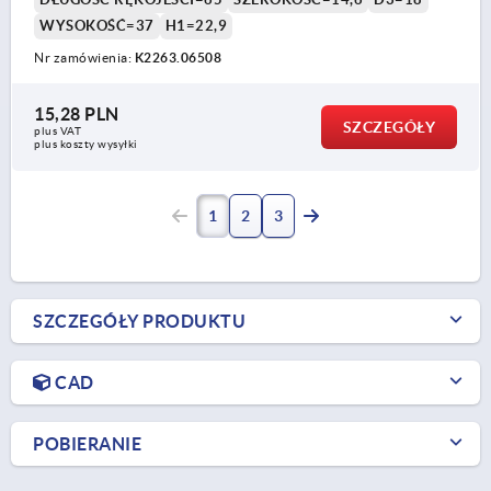
WYSOKOŚĆ=37
H1=22,9
Nr zamówienia:
K2263.06508
15,28 PLN
SZCZEGÓŁY
plus VAT
plus koszty wysyłki
1
2
3
SZCZEGÓŁY PRODUKTU
CAD
POBIERANIE