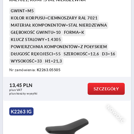
GWINT=M5
KOLOR KORPUSU=CIEMNOSZARY RAL 7021
MATERIAŁ KOMPONENTÓW=STAL NIERDZEWNA
GŁĘBOKOŚĆ GWINTU=10
FORMA=K
KLUCZ STALOWY=1.4305
POWIERZCHNIA KOMPONENTÓW=Z POŁYSKIEM
DŁUGOŚĆ RĘKOJEŚCI=55
SZEROKOŚĆ=12,6
D3=16
WYSOKOŚĆ=33
H1=21,3
Nr zamówienia:
K2263.05505
13,45 PLN
SZCZEGÓŁY
plus VAT
plus koszty wysyłki
NOWOŚĆ
K2263 IG