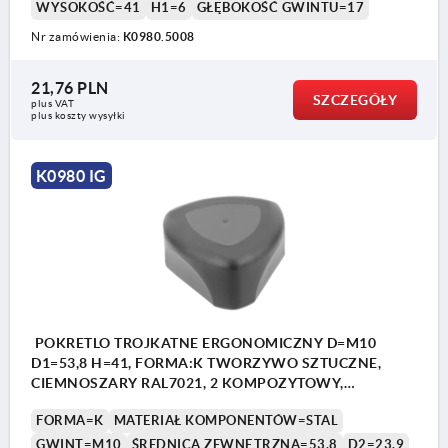
WYSOKOŚĆ=41
H1=6
GŁĘBOKOŚĆ GWINTU=17
Nr zamówienia:
K0980.5008
21,76 PLN
SZCZEGÓŁY
plus VAT
plus koszty wysyłki
K0980 IG
POKRETLO TROJKATNE ERGONOMICZNY D=M10
D1=53,8 H=41, FORMA:K TWORZYWO SZTUCZNE,
CIEMNOSZARY RAL7021, 2 KOMPOZYTOWY,
KOMP:STAL
FORMA=K
MATERIAŁ KOMPONENTÓW=STAL
GWINT=M10
ŚREDNICA ZEWNĘTRZNA=53,8
D2=23,9