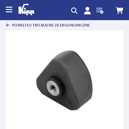
text.skipToContent
text.skipToNavigation
POKRĘTŁO TRÓJKĄTNE 2K ERGONOMICZNE