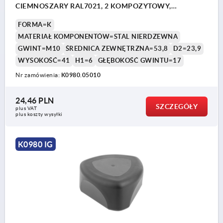
CIEMNOSZARY RAL7021, 2 KOMPOZYTOWY,
KOMP:STAL NIERDZEWNA
FORMA=K
MATERIAŁ KOMPONENTÓW=STAL NIERDZEWNA
GWINT=M10
ŚREDNICA ZEWNĘTRZNA=53,8
D2=23,9
WYSOKOŚĆ=41
H1=6
GŁĘBOKOŚĆ GWINTU=17
Nr zamówienia:
K0980.05010
24,46 PLN
SZCZEGÓŁY
plus VAT
plus koszty wysyłki
K0980 IG