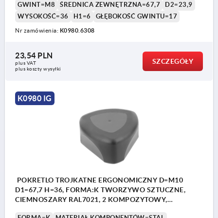
GWINT=M8
ŚREDNICA ZEWNĘTRZNA=67,7
D2=23,9
WYSOKOŚĆ=36
H1=6
GŁĘBOKOŚĆ GWINTU=17
Nr zamówienia:
K0980.6308
23,54 PLN
SZCZEGÓŁY
plus VAT
plus koszty wysyłki
K0980 IG
POKRETLO TROJKATNE ERGONOMICZNY D=M10
D1=67,7 H=36, FORMA:K TWORZYWO SZTUCZNE,
CIEMNOSZARY RAL7021, 2 KOMPOZYTOWY,
KOMP:STAL
FORMA=K
MATERIAŁ KOMPONENTÓW=STAL