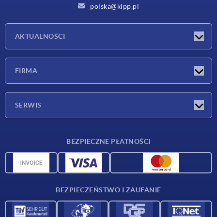
polska@kipp.pl
AKTUALNOŚCI
Nowości
FIRMA
Targi
Firma
SERWIS
Warunki dostawy
BEZPIECZNE PŁATNOŚCI
Przegląd surowców
Dane CAD
Kontakt
BEZPIECZEŃSTWO I ZAUFANIE