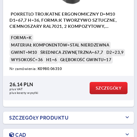
POKRETLO TROJKATNE ERGONOMICZNY D=M10
D1=67,7 H=36, FORMA:K TWORZYWO SZTUCZNE,
CIEMNOSZARY RAL7021, 2 KOMPOZYTOWY,
KOMP:STAL NIERDZEWNA
FORMA=K
MATERIAŁ KOMPONENTÓW=STAL NIERDZEWNA
GWINT=M10
ŚREDNICA ZEWNĘTRZNA=67,7
D2=23,9
WYSOKOŚĆ=36
H1=6
GŁĘBOKOŚĆ GWINTU=17
Nr zamówienia:
K0980.06310
26,14 PLN
SZCZEGÓŁY
plus VAT
plus koszty wysyłki
SZCZEGÓŁY PRODUKTU
CAD