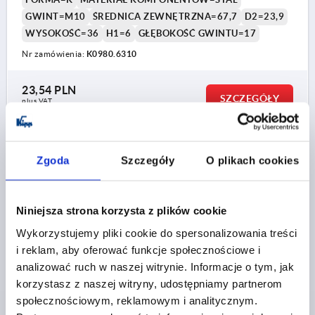
GWINT=M10
ŚREDNICA ZEWNĘTRZNA=67,7
D2=23,9
WYSOKOŚĆ=36
H1=6
GŁĘBOKOŚĆ GWINTU=17
Nr zamówienia:
K0980.6310
23,54 PLN
SZCZEGÓŁY
plus VAT
plus koszty wysyłki
K0980 IG
Zgoda
Szczegóły
O plikach cookies
Niniejsza strona korzysta z plików cookie
Wykorzystujemy pliki cookie do spersonalizowania treści
i reklam, aby oferować funkcje społecznościowe i
analizować ruch w naszej witrynie. Informacje o tym, jak
POKRETLO TROJKATNE ERGONOMICZNY D=M08
korzystasz z naszej witryny, udostępniamy partnerom
D1=53,8 H=41, FORMA:K TWORZYWO SZTUCZNE,
CIEMNOSZARY RAL7021, 2 KOMPOZYTOWY,
społecznościowym, reklamowym i analitycznym.
KOMP:STAL NIERDZEWNA