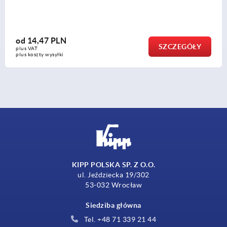
od
5,67 PLN
CZEGÓŁY
S
plus VAT
plus koszty wysyłki
KIPP POLSKA SP. Z O.O.
ul. Jeździecka 19/302
53-032 Wrocław
Siedziba główna
Tel. +48 71 339 21 44