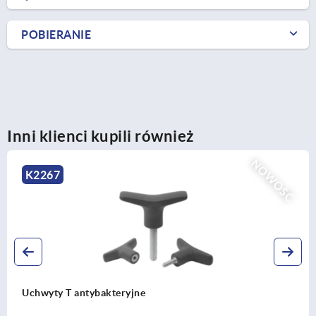
POBIERANIE
Inni klienci kupili również
NOWOŚĆ
K0151
Pokrętła gwiaździste DIN 6336, z żeliwa sz