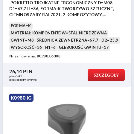
POKRETLO TROJKATNE ERGONOMICZNY D=M08
D1=67,7 H=36, FORMA:K TWORZYWO SZTUCZNE,
CIEMNOSZARY RAL7021, 2 KOMPOZYTOWY,
KOMP:STAL NIERDZEWNA
FORMA=K
MATERIAŁ KOMPONENTÓW=STAL NIERDZEWNA
GWINT=M8
ŚREDNICA ZEWNĘTRZNA=67,7
D2=23,9
WYSOKOŚĆ=36
H1=6
GŁĘBOKOŚĆ GWINTU=17
Nr zamówienia:
K0980.06308
26,14 PLN
SZCZEGÓŁY
plus VAT
plus koszty wysyłki
K0980 IG