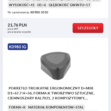
WYSOKOŚĆ=41
H1=6
GŁĘBOKOŚĆ GWINTU=17
Nr zamówienia:
K0980.5010
21,76 PLN
SZCZEGÓŁY
plus VAT
plus koszty wysyłki
K0980 IG
POKRETLO TROJKATNE ERGONOMICZNY D=M08
D1=67,7 H=36, FORMA:K TWORZYWO SZTUCZNE,
CIEMNOSZARY RAL7021, 2 KOMPOZYTOWY,
KOMP:STAL
FORMA=K
MATERIAŁ KOMPONENTÓW=STAL