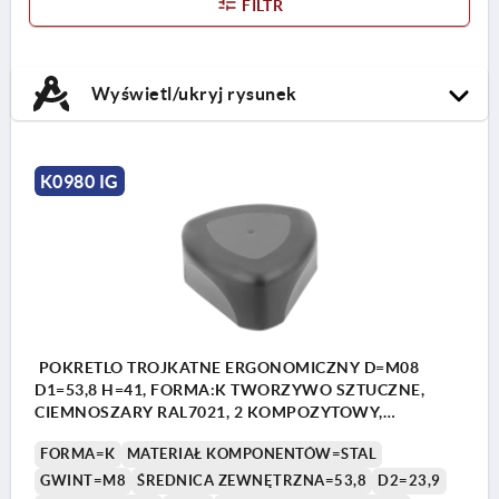
FILTR
Wyświetl/ukryj rysunek
K0980 IG
POKRETLO TROJKATNE ERGONOMICZNY D=M08
D1=53,8 H=41, FORMA:K TWORZYWO SZTUCZNE,
CIEMNOSZARY RAL7021, 2 KOMPOZYTOWY,
KOMP:STAL
FORMA=K
MATERIAŁ KOMPONENTÓW=STAL
GWINT=M8
ŚREDNICA ZEWNĘTRZNA=53,8
D2=23,9