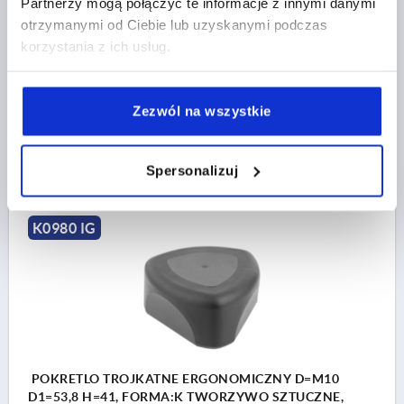
Partnerzy mogą połączyć te informacje z innymi danymi
FORMA=K
otrzymanymi od Ciebie lub uzyskanymi podczas
MATERIAŁ KOMPONENTÓW=STAL NIERDZEWNA
korzystania z ich usług.
GWINT=M8
ŚREDNICA ZEWNĘTRZNA=53,8
D2=23,9
WYSOKOŚĆ=41
H1=6
GŁĘBOKOŚĆ GWINTU=17
Nr zamówienia:
K0980.05008
Zezwól na wszystkie
24,46 PLN
SZCZEGÓŁY
plus VAT
Spersonalizuj
plus koszty wysyłki
K0980 IG
POKRETLO TROJKATNE ERGONOMICZNY D=M10
D1=53,8 H=41, FORMA:K TWORZYWO SZTUCZNE,