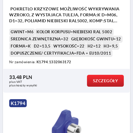
POKRETLO KRZYZOWE MOŻLIWOŚĆ WYKRYWANIA
WZROKO, Z WYSTAJACA TULEJA, FORMA:K D=M06,
D1=32, POLIAMID NIEBIESKI RAL5002, KOMP:STAL
NIERDZEWNA 1.4404 Z POLYSKIEM
GWINT=M6
KOLOR KORPUSU=NIEBIESKI RAL 5002
ŚREDNICA ZEWNĘTRZNA=32
GŁĘBOKOŚĆ GWINTU=12
FORMA=K
D2=13,5
WYSOKOŚĆ=22
H2=12
H3=9,5
DOPUSZCZENIE/ CERTYFIKACJA=FDA + EU10/2011
Nr zamówienia:
K1794.1332063172
33,48 PLN
SZCZEGÓŁY
plus VAT
plus koszty wysyłki
K1794