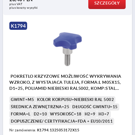
SZCZEGÓŁY
plus VAT
plus koszty wysyłki
K1794
POKRETLO KRZYZOWE MOŻLIWOŚĆ WYKRYWANIA
WZROKO, Z WYSTAJACA TULEJA, FORMA:L M05X15,
D1=25, POLIAMID NIEBIESKI RAL5002, KOMP:STAL
NIERDZEWNA 1.4404 Z POLYSKIEM
GWINT=M5
KOLOR KORPUSU=NIEBIESKI RAL 5002
ŚREDNICA ZEWNĘTRZNA=25
DŁUGOŚĆ GWINTU=15
FORMA=L
D2=10
WYSOKOŚĆ=18
H2=9
H3=7
DOPUSZCZENIE/ CERTYFIKACJA=FDA + EU10/2011
Nr zamówienia:
K1794.1325053172X15