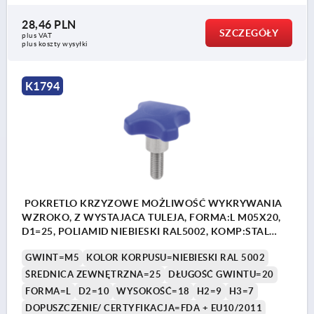
28,46 PLN
SZCZEGÓŁY
plus VAT
plus koszty wysyłki
K1794
POKRETLO KRZYZOWE MOŻLIWOŚĆ WYKRYWANIA
WZROKO, Z WYSTAJACA TULEJA, FORMA:L M05X20,
D1=25, POLIAMID NIEBIESKI RAL5002, KOMP:STAL
NIERDZEWNA 1.4404 Z POLYSKIEM
GWINT=M5
KOLOR KORPUSU=NIEBIESKI RAL 5002
ŚREDNICA ZEWNĘTRZNA=25
DŁUGOŚĆ GWINTU=20
FORMA=L
D2=10
WYSOKOŚĆ=18
H2=9
H3=7
DOPUSZCZENIE/ CERTYFIKACJA=FDA + EU10/2011