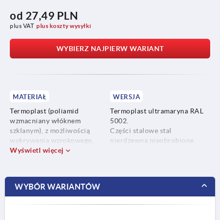
od
27,49 PLN
plus VAT
plus koszty wysyłki
WYBIERZ NAJPIERW WARIANT
MATERIAŁ
WERSJA
Termoplast (poliamid
Termoplast ultramaryna RAL
wzmacniany włóknem
5002.
szklanym), z możliwością
Części stalowe stal
wykrywania wzrokowego,
nierdzewna nieobrobione.
zgodność z UE10/2011 i FDA.
Wyświetl więcej
Części stalowe stal
nierdzewna 1.4404.
WYBÓR WARIANTÓW