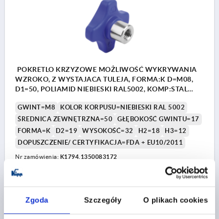
POKRETLO KRZYZOWE MOŻLIWOŚĆ WYKRYWANIA
WZROKO, Z WYSTAJACA TULEJA, FORMA:K D=M08,
D1=50, POLIAMID NIEBIESKI RAL5002, KOMP:STAL
NIERDZEWNA 1.4404 Z POLYSKIEM
GWINT=M8
KOLOR KORPUSU=NIEBIESKI RAL 5002
ŚREDNICA ZEWNĘTRZNA=50
GŁĘBOKOŚĆ GWINTU=17
FORMA=K
D2=19
WYSOKOŚĆ=32
H2=18
H3=12
DOPUSZCZENIE/ CERTYFIKACJA=FDA + EU10/2011
Nr zamówienia:
K1794.1350083172
56,75 PLN
SZCZEGÓŁY
plus VAT
plus koszty wysyłki
Zgoda
Szczegóły
O plikach cookies