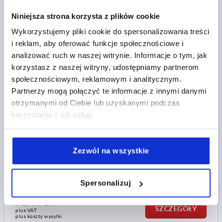
K1794
Niniejsza strona korzysta z plików cookie
Wykorzystujemy pliki cookie do spersonalizowania treści
i reklam, aby oferować funkcje społecznościowe i
analizować ruch w naszej witrynie. Informacje o tym, jak
korzystasz z naszej witryny, udostępniamy partnerom
społecznościowym, reklamowym i analitycznym.
POKRETLO KRZYZOWE MOŻLIWOŚĆ WYKRYWANIA
Partnerzy mogą połączyć te informacje z innymi danymi
WZROKO, Z WYSTAJACA TULEJA, FORMA:K D=M10,
otrzymanymi od Ciebie lub uzyskanymi podczas
D1=50, POLIAMID NIEBIESKI RAL5002, KOMP:STAL
korzystania z ich usług.
NIERDZEWNA 1.4404 Z POLYSKIEM
GWINT=M10
KOLOR KORPUSU=NIEBIESKI RAL 5002
ŚREDNICA ZEWNĘTRZNA=50
GŁĘBOKOŚĆ GWINTU=17
Zezwól na wszystkie
FORMA=K
D2=19
WYSOKOŚĆ=32
H2=18
H3=12
DOPUSZCZENIE/ CERTYFIKACJA=FDA + EU10/2011
Nr zamówienia:
K1794.1350103172
Spersonalizuj
56,75 PLN
SZCZEGÓŁY
plus VAT
plus koszty wysyłki