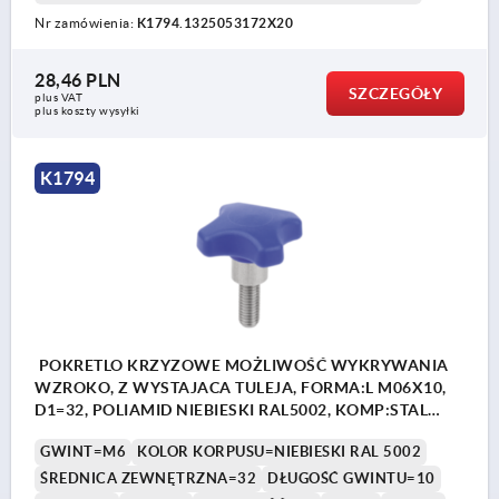
Nr zamówienia:
K1794.1325053172X20
28,46 PLN
SZCZEGÓŁY
plus VAT
plus koszty wysyłki
K1794
POKRETLO KRZYZOWE MOŻLIWOŚĆ WYKRYWANIA
WZROKO, Z WYSTAJACA TULEJA, FORMA:L M06X10,
D1=32, POLIAMID NIEBIESKI RAL5002, KOMP:STAL
NIERDZEWNA 1.4404 Z POLYSKIEM
GWINT=M6
KOLOR KORPUSU=NIEBIESKI RAL 5002
ŚREDNICA ZEWNĘTRZNA=32
DŁUGOŚĆ GWINTU=10