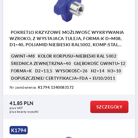
POKRETLO KRZYZOWE MOŻLIWOŚĆ WYKRYWANIA
WZROKO, Z WYSTAJACA TULEJA, FORMA:K D=M08,
D1=40, POLIAMID NIEBIESKI RAL5002, KOMP:STAL
NIERDZEWNA 1.4404 Z POLYSKIEM
GWINT=M8
KOLOR KORPUSU=NIEBIESKI RAL 5002
ŚREDNICA ZEWNĘTRZNA=40
GŁĘBOKOŚĆ GWINTU=12
FORMA=K
D2=13,5
WYSOKOŚĆ=26
H2=14
H3=10
DOPUSZCZENIE/ CERTYFIKACJA=FDA + EU10/2011
Nr zamówienia:
K1794.1340083172
41,85 PLN
SZCZEGÓŁY
plus VAT
plus koszty wysyłki
K1794