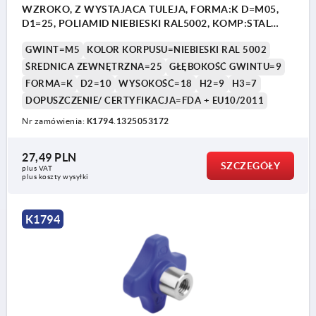
WZROKO, Z WYSTAJACA TULEJA, FORMA:K D=M05,
D1=25, POLIAMID NIEBIESKI RAL5002, KOMP:STAL
NIERDZEWNA 1.4404 Z POLYSKIEM
GWINT=M5
KOLOR KORPUSU=NIEBIESKI RAL 5002
ŚREDNICA ZEWNĘTRZNA=25
GŁĘBOKOŚĆ GWINTU=9
FORMA=K
D2=10
WYSOKOŚĆ=18
H2=9
H3=7
DOPUSZCZENIE/ CERTYFIKACJA=FDA + EU10/2011
Nr zamówienia:
K1794.1325053172
27,49 PLN
Forma K: tuleja gwintowana
SZCZEGÓŁY
plus VAT
plus koszty wysyłki
Forma L: gwint zewnętrzny
K1794