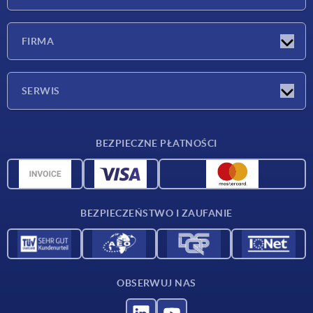
Nowości
FIRMA
Targi
Firma
SERWIS
Warunki dostawy
BEZPIECZNE PŁATNOŚCI
Przegląd surowców
Dane CAD
Kontakt
BEZPIECZEŃSTWO I ZAUFANIE
OBSERWUJ NAS