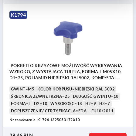
K1794
POKRETLO KRZYZOWE MOŻLIWOŚĆ WYKRYWANIA
WZROKO, Z WYSTAJACA TULEJA, FORMA:L M05X10,
D1=25, POLIAMID NIEBIESKI RAL5002, KOMP:STAL
NIERDZEWNA 1.4404 Z POLYSKIEM
GWINT=M5
KOLOR KORPUSU=NIEBIESKI RAL 5002
ŚREDNICA ZEWNĘTRZNA=25
DŁUGOŚĆ GWINTU=10
FORMA=L
D2=10
WYSOKOŚĆ=18
H2=9
H3=7
DOPUSZCZENIE/ CERTYFIKACJA=FDA + EU10/2011
Nr zamówienia:
K1794.1325053172X10
28,46 PLN