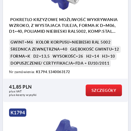
POKRETLO KRZYZOWE MOŻLIWOŚĆ WYKRYWANIA
WZROKO, Z WYSTAJACA TULEJA, FORMA:K D=M06,
D1=40, POLIAMID NIEBIESKI RAL5002, KOMP:STAL
NIERDZEWNA 1.4404 Z POLYSKIEM
GWINT=M6
KOLOR KORPUSU=NIEBIESKI RAL 5002
ŚREDNICA ZEWNĘTRZNA=40
GŁĘBOKOŚĆ GWINTU=12
FORMA=K
D2=13,5
WYSOKOŚĆ=26
H2=14
H3=10
DOPUSZCZENIE/ CERTYFIKACJA=FDA + EU10/2011
Nr zamówienia:
K1794.1340063172
41,85 PLN
SZCZEGÓŁY
plus VAT
plus koszty wysyłki
K1794