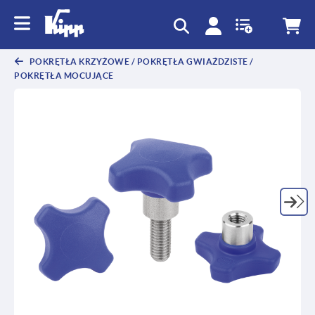
text.skipToContent
text.skipToNavigation
POKRĘTŁA KRZYŻOWE / POKRĘTŁA GWIAŹDZISTE /
POKRĘTŁA MOCUJĄCE