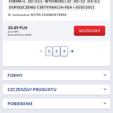
FORMA=L
D2=13,5
WYSOKOŚĆ=22
H2=12
H3=9,5
DOPUSZCZENIE/ CERTYFIKACJA=FDA + EU10/2011
Nr zamówienia:
K1794.1332063172X10
30,89 PLN
SZCZEGÓŁY
plus VAT
plus koszty wysyłki
1
2
3
FORMY
SZCZEGÓŁY PRODUKTU
POBIERANIE