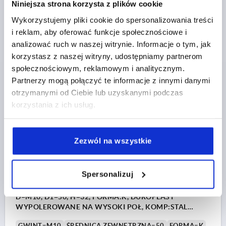
Niniejsza strona korzysta z plików cookie
MATERIAŁ KOMPONENTÓW=STAL NIERDZEWNA
D8=18
WYSOKOŚĆ=25
H3=13
GŁĘBOKOŚĆ GWINTU=12
Wykorzystujemy pliki cookie do spersonalizowania treści
i reklam, aby oferować funkcje społecznościowe i
Nr zamówienia:
K1017.24008
analizować ruch w naszej witrynie. Informacje o tym, jak
korzystasz z naszej witryny, udostępniamy partnerom
13,93 PLN
SZCZEGÓŁY
plus VAT
społecznościowym, reklamowym i analitycznym.
plus koszty wysyłki
Partnerzy mogą połączyć te informacje z innymi danymi
otrzymanymi od Ciebie lub uzyskanymi podczas
K1017 K
korzystania z ich usług.
Zezwól na wszystkie
Spersonalizuj
POKRETLO KRZYZOWE PODOBNY DO DIN6335
D=M10, D1=50, H=32, FORMA:K, DUROPLAST
WYPOLEROWANE NA WYSOKI POŁ, KOMP:STAL
NIERDZEWNA
GWINT=M10
ŚREDNICA ZEWNĘTRZNA=50
FORMA=K