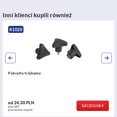
Inni klienci kupili również
K1297
Pokrętła gwiaździste pi
sztucznego (Duroplast),
wkładka gwintowana ze st
od
13,93 PLN
SZCZEGÓŁY
plus VAT
plus koszty wysyłki