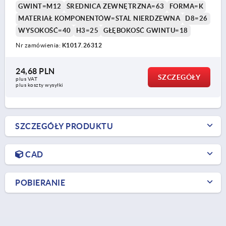
GWINT=M12
ŚREDNICA ZEWNĘTRZNA=63
FORMA=K
MATERIAŁ KOMPONENTÓW=STAL NIERDZEWNA
D8=26
WYSOKOŚĆ=40
H3=25
GŁĘBOKOŚĆ GWINTU=18
Nr zamówienia:
K1017.26312
24,68 PLN
SZCZEGÓŁY
plus VAT
plus koszty wysyłki
SZCZEGÓŁY PRODUKTU
CAD
POBIERANIE