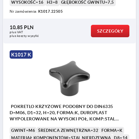
WYSOKOŚĆ=16
H3=8
GŁĘBOKOŚĆ GWINTU=7,5
Nr zamówienia:
K1017.22505
10,85 PLN
SZCZEGÓŁY
plus VAT
plus koszty wysyłki
K1017 K
POKRETLO KRZYZOWE PODOBNY DO DIN6335
D=M06, D1=32, H=20, FORMA:K, DUROPLAST
WYPOLEROWANE NA WYSOKI POŁ, KOMP:STAL
NIERDZEWNA
GWINT=M6
ŚREDNICA ZEWNĘTRZNA=32
FORMA=K
MATERIAŁ KOMPONENTÓW=STAL NIERDZEWNA
D8=14