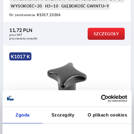
WYSOKOŚĆ=20
H3=10
GŁĘBOKOŚĆ GWINTU=9
Nr zamówienia:
K1017.23206
11,72 PLN
SZCZEGÓŁY
plus VAT
plus koszty wysyłki
K1017 K
POKRETLO KRZYZOWE PODOBNY DO DIN6335
D=M08, D1=40, H=25, FORMA:K, DUROPLAST
Zgoda
Szczegóły
O plikach cookies
WYPOLEROWANE NA WYSOKI POŁ, KOMP:STAL
NIERDZEWNA
GWINT=M8
ŚREDNICA ZEWNĘTRZNA=40
FORMA=K