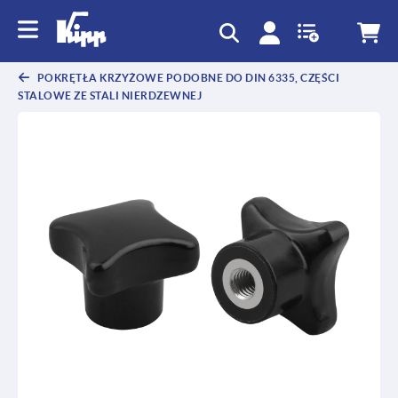
text.skipToContent
text.skipToNavigation
POKRĘTŁA KRZYŻOWE PODOBNE DO DIN 6335, CZĘŚCI
STALOWE ZE STALI NIERDZEWNEJ