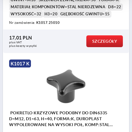
MATERIAŁ KOMPONENTÓW=STAL NIERDZEWNA
D8=22
WYSOKOŚĆ=32
H3=20
GŁĘBOKOŚĆ GWINTU=15
Nr zamówienia:
K1017.25010
17,01 PLN
SZCZEGÓŁY
plus VAT
plus koszty wysyłki
K1017 K
POKRETLO KRZYZOWE PODOBNY DO DIN6335
D=M12, D1=63, H=40, FORMA:K, DUROPLAST
WYPOLEROWANE NA WYSOKI POŁ, KOMP:STAL
NIERDZEWNA