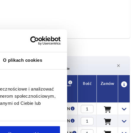
O plikach cookies
Czas dostawy na żądanie
Obecnie brak w magazynie
Dostępność
CAD
Ilość
Zamów
ołecznościowe i analizować
Cena
artnerom społecznościowym,
anymi od Ciebie lub
8,05 PLN
9,34 PLN