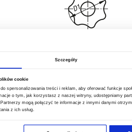
POWIĘKSZ TABELĘ
y dziennie w regularnych odstępach czasu.
Szczegóły
1-3 dni
ej dacie wysyłki w ostatnim kroku przed
4-20 dni
 plików cookie
do spersonalizowania treści i reklam, aby oferować funkcje sp
ormacje o tym, jak korzystasz z naszej witryny, udostępniamy p
Partnerzy mogą połączyć te informacje z innymi danymi otrzym
nia z ich usług.