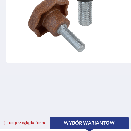
do przeglądu form
WYBÓR WARIANTÓW
CURRENT
CURRENT