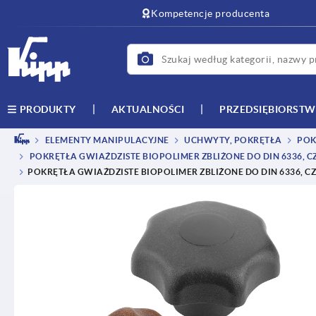
text.skipToContent
text.skipToNavigation
Kompetencje producenta
AKTUALNOŚCI
PRZEDSIĘBIORST
PRODUKTY
ELEMENTY MANIPULACYJNE
UCHWYTY, POKRĘTŁA
POK
POKRĘTŁA GWIAŹDZISTE BIOPOLIMER ZBLIŻONE DO DIN 6336, CZ
POKRĘTŁA GWIAŹDZISTE BIOPOLIMER ZBLIŻONE DO DIN 6336, CZ