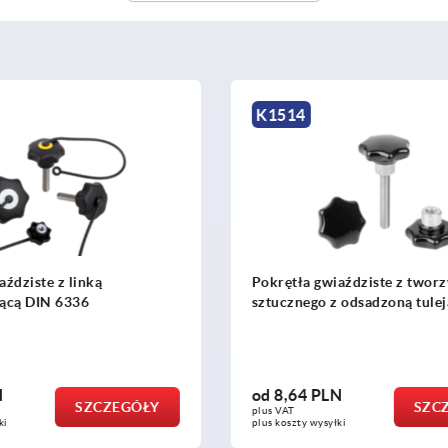
K0279
wiaździste z tworzywa
Pokrętła gwiaździste pięci
z odsadzoną tuleją stalową
LN
od
10,42 PLN
SZCZEGÓŁY
SZ
plus VAT
yłki
plus koszty wysyłki