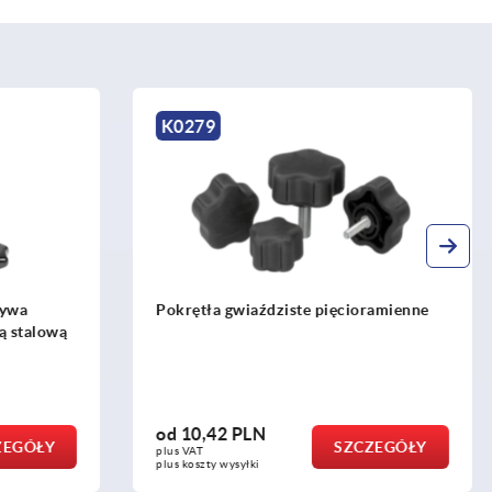
K0280
oramienne
Pokrętła wysokie
od
11,50 PLN
CZEGÓŁY
SZCZEGÓŁY
plus VAT
plus koszty wysyłki