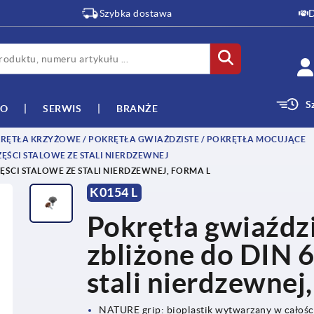
Szybka dostawa
D
S
WO
SERWIS
BRANŻE
RĘTŁA KRZYŻOWE / POKRĘTŁA GWIAŹDZISTE / POKRĘTŁA MOCUJĄCE
ĘŚCI STALOWE ZE STALI NIERDZEWNEJ
ĘŚCI STALOWE ZE STALI NIERDZEWNEJ, FORMA L
K0154 L
Pokrętła gwiaźdz
zbliżone do DIN 6
stali nierdzewnej
NATURE grip: bioplastik wytwarzany w całoś