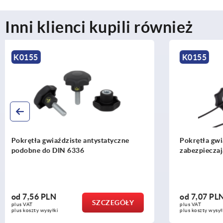
Inni klienci kupili również
K0155
K1514
Pokrętła gwiaździste z linką
Pokrętła g
zabezpieczającą DIN 6336
sztucznego 
od
7,07 PLN
od
8,64 P
SZCZEGÓŁY
plus VAT
plus VAT
plus koszty wysyłki
plus koszty wys