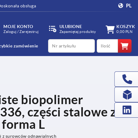
PL
oskonała obsługa
MOJE KONTO
ULUBIONE
KOSZYK
Zaloguj / Zarejestruj
Zapamiętaj produkty
0,00 PLN
productCode
qty
zybkie zamówienie
iste biopolimer
336, części stalowe ze
, forma L
ci z surowców odnawialnych