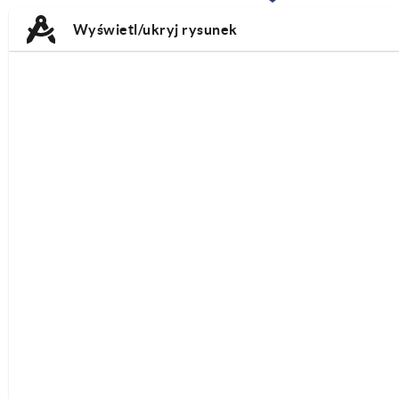
TAB:
TAB:
Wyświetl/ukryj rysunek