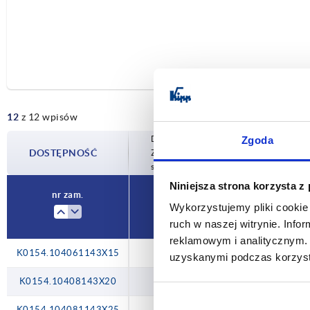
12
z 12 wpisów
Dostępność jest aktualizowana kilka raz
Zgoda
DOSTĘPNOŚĆ
Zostaniesz poinformowany o potwierdzon
sfinalizowaniem zamówienia.
Niniejsza strona korzysta z
nr zam.
Wykorzystujemy pliki cookie 
ruch w naszej witrynie. Inf
reklamowym i analitycznym. 
K0154.104061143X15
uzyskanymi podczas korzysta
K0154.10408143X20
K0154.104081143X25