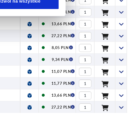
11,07 PLN
ezwól na wszystkie
11,77 PLN
13,66 PLN
27,22 PLN
8,05 PLN
9,34 PLN
11,07 PLN
11,77 PLN
13,66 PLN
27,22 PLN