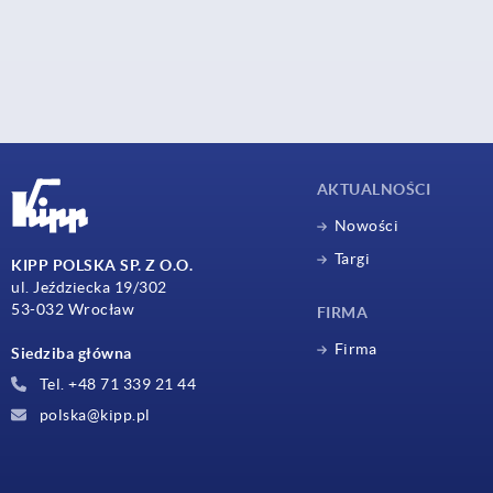
AKTUALNOŚCI
Nowości
Targi
KIPP POLSKA SP. Z O.O.
ul. Jeździecka 19/302
53-032 Wrocław
FIRMA
Firma
Siedziba główna
Tel. +48 71 339 21 44
polska@kipp.pl