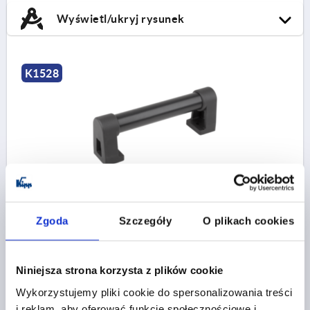
Wyświetl/ukryj rysunek
K1528
UCHWYT RUROWY A=180, L=230, H=80, PVC CZARNY,
KOMP:POLIAMID CZARNY, D=8,5
Zgoda
Szczegóły
O plikach cookies
ROZSTAW OTWORÓW=180
OTWÓR MONTAŻOWY=8,5
DŁUGOŚĆ=230
NOŚNOŚĆ N =1000
B=48
B1=32
H=80
H1=10
H2=60
Niniejsza strona korzysta z plików cookie
Nr zamówienia:
K1528.180
Wykorzystujemy pliki cookie do spersonalizowania treści
i reklam, aby oferować funkcje społecznościowe i