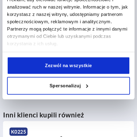
158,87 PLN
analizować ruch w naszej witrynie. Informacje o tym, jak
SZCZEGÓŁY
plus VAT
plus koszty wysyłki
korzystasz z naszej witryny, udostępniamy partnerom
społecznościowym, reklamowym i analitycznym.
Partnerzy mogą połączyć te informacje z innymi danymi
otrzymanymi od Ciebie lub uzyskanymi podczas
SZCZEGÓŁY PRODUKTU
korzystania z ich usług.
CAD
Zezwól na wszystkie
POBIERANIE
Spersonalizuj
Inni klienci kupili również
K0225