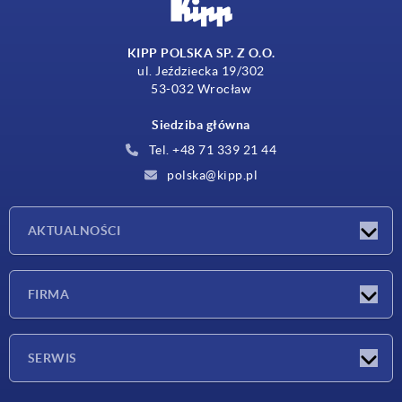
KIPP POLSKA SP. Z O.O.
ul. Jeździecka 19/302
53-032 Wrocław
Siedziba główna
Tel. +48 71 339 21 44
polska@kipp.pl
AKTUALNOŚCI
Nowości
FIRMA
Targi
Firma
SERWIS