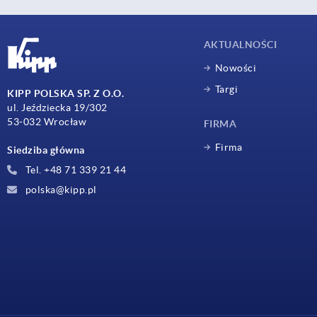
AKTUALNOŚCI
Nowości
Targi
KIPP POLSKA SP. Z O.O.
ul. Jeździecka 19/302
53-032 Wrocław
FIRMA
Firma
Siedziba główna
Tel. +48 71 339 21 44
polska@kipp.pl