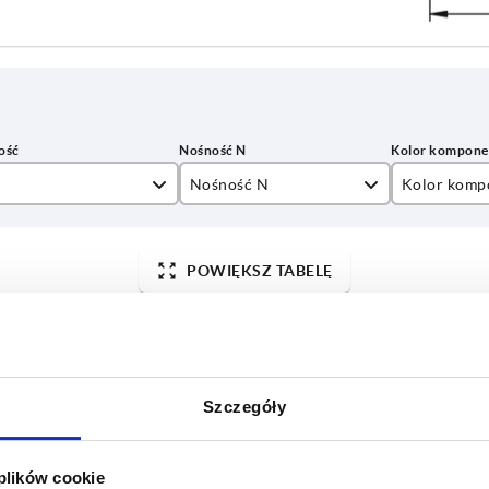
Nośność N
Kolor komp
0
1000
anodyzowan
POWIĘKSZ TABELĘ
0
anodyzowan
y dziennie w regularnych odstępach czasu.
0
1-3 dni
ej dacie wysyłki w ostatnim kroku przed
4-20 dni
0
0
Szczegóły
L
Nośność N
Kolor komponentów
A max.
B
 plików cookie