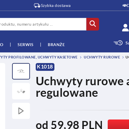
Szybka dostawa
D
S
WO
SERWIS
BRANŻE
YTY PROFILOWANE, UCHWYTY KASETOWE
UCHWYTY RUROWE
U
K1018
Uchwyty rurowe 
regulowane
od
59,98 PLN