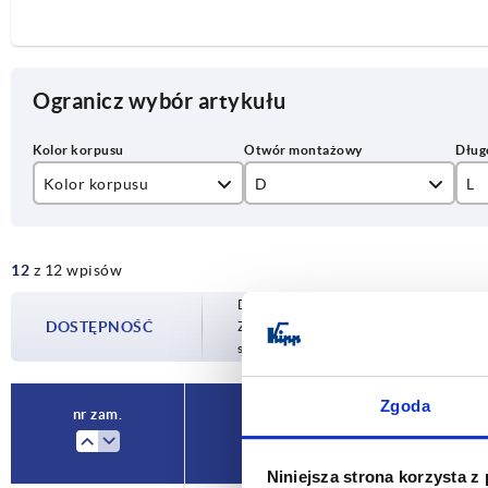
Ogranicz wybór artykułu
Kolor korpusu
D
L
anodyzowane w kolorze czarnym
M8
25
12
z 12 wpisów
anodyzowany w kolorze naturalnym
30
Dostępność jest aktualizowana kilka raz
40
DOSTĘPNOŚĆ
Zostaniesz poinformowany o potwierdzon
sfinalizowaniem zamówienia.
50
60
Zgoda
nr zam.
Kolor korpusu
D
Niniejsza strona korzysta z