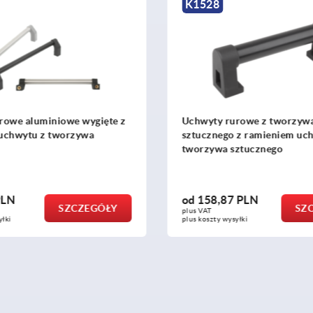
K1528
rowe aluminiowe wygięte z
Uchwyty rurowe z tworzyw
uchwytu z tworzywa
sztucznego z ramieniem uc
tworzywa sztucznego
PLN
od
158,87 PLN
SZCZEGÓŁY
SZ
plus VAT
yłki
plus koszty wysyłki