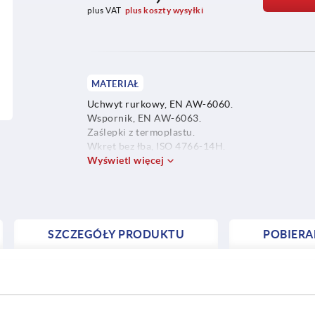
plus VAT
plus koszty wysyłki
MATERIAŁ
Uchwyt rurkowy, EN AW-6060.
Wspornik, EN AW-6063.
Zaślepki z termoplastu.
Wkręt bez łba, ISO 4766-14H.
Wyświetl więcej
SZCZEGÓŁY PRODUKTU
POBIERA