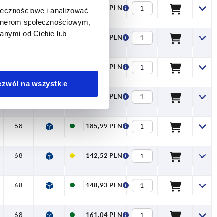
68
142,52 PLN
ołecznościowe i analizować
artnerom społecznościowym,
anymi od Ciebie lub
68
148,93 PLN
68
161,04 PLN
ezwól na wszystkie
68
173,92 PLN
68
185,99 PLN
68
142,52 PLN
68
148,93 PLN
68
161,04 PLN