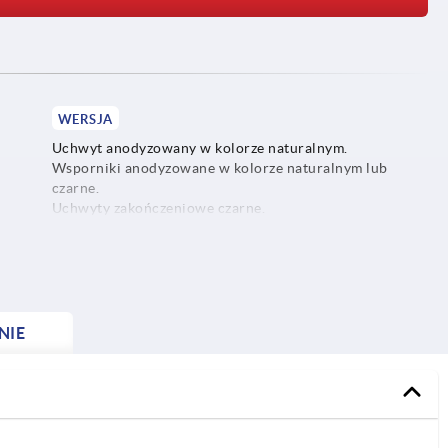
WERSJA
Uchwyt anodyzowany w kolorze naturalnym.
Wsporniki anodyzowane w kolorze naturalnym lub
czarne.
Uchwyty zakończeniowe czarne.
Zaślepki w kolorze czarnym lub jasnoszarym.
NIE