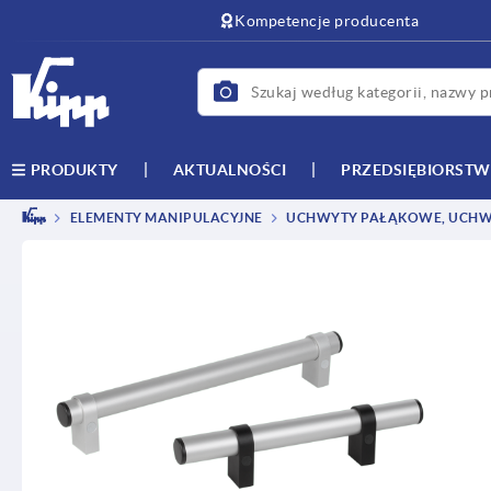
text.skipToContent
text.skipToNavigation
Kompetencje producenta
AKTUALNOŚCI
PRZEDSIĘBIORST
PRODUKTY
ELEMENTY MANIPULACYJNE
UCHWYTY PAŁĄKOWE, UCHW