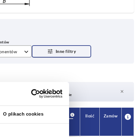
onentów
e w kolorze czarnym
y w kolorze naturalnym
Czas dostawy na żądanie
Obecnie brak w magazynie
O plikach cookies
Dostępność
CAD
Ilość
Zamów
H
Cena