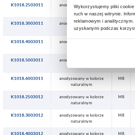
K1018.2503011
anodyzowany w kolorze
M8
Wykorzystujemy pliki cookie 
naturalnym
ruch w naszej witrynie. Inf
reklamowym i analitycznym. 
K1018.3003011
anodyzowany w kolorze
M8
uzyskanymi podczas korzysta
naturalnym
K1018.4003011
anodyzowany w kolorze
M8
naturalnym
K1018.5003011
anodyzowany w kolorze
M8
naturalnym
K1018.6003011
anodyzowany w kolorze
M8
naturalnym
K1018.2503012
anodyzowany w kolorze
M8
naturalnym
K1018.3003012
anodyzowany w kolorze
M8
naturalnym
K1018.4003012
anodyzowany w kolorze
M8