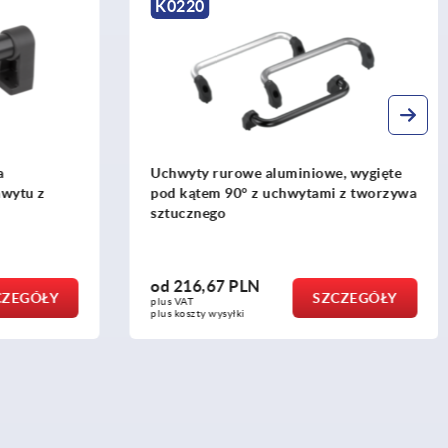
K0220
a
Uchwyty rurowe aluminiowe, wygięte
hwytu z
pod kątem 90° z uchwytami z tworzywa
sztucznego
od
216,67 PLN
CZEGÓŁY
SZCZEGÓŁY
plus VAT
plus koszty wysyłki