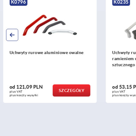
K0796
K0235
Uchwyty rurowe aluminiowe owalne
Uchwyty ru
ramieniem 
sztucznego
od
121,09 PLN
od
53,15 
SZCZEGÓŁY
plus VAT
plus VAT
plus koszty wysyłki
plus koszty wys