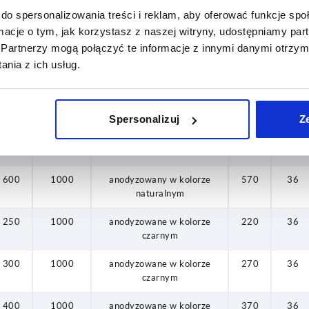
250
1000
anodyzowany w kolorze
220
36
do spersonalizowania treści i reklam, aby oferować funkcje sp
naturalnym
ormacje o tym, jak korzystasz z naszej witryny, udostępniamy p
Partnerzy mogą połączyć te informacje z innymi danymi otrzym
300
1000
anodyzowany w kolorze
270
36
nia z ich usług.
naturalnym
400
1000
anodyzowany w kolorze
370
36
naturalnym
Spersonalizuj
Z
500
1000
anodyzowany w kolorze
470
36
naturalnym
600
1000
anodyzowany w kolorze
570
36
naturalnym
250
1000
anodyzowane w kolorze
220
36
czarnym
300
1000
anodyzowane w kolorze
270
36
czarnym
400
1000
anodyzowane w kolorze
370
36