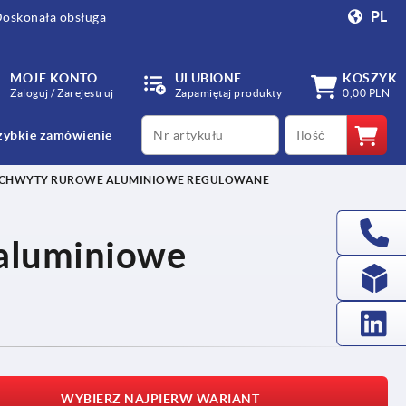
PL
oskonała obsługa
MOJE KONTO
ULUBIONE
KOSZYK
Zaloguj / Zarejestruj
Zapamiętaj produkty
0,00 PLN
productCode
qty
zybkie zamówienie
CHWYTY RUROWE ALUMINIOWE REGULOWANE
aluminiowe
WYBIERZ NAJPIERW WARIANT