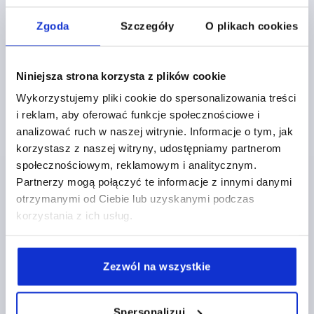
Zgoda
Szczegóły
O plikach cookies
Niniejsza strona korzysta z plików cookie
Wykorzystujemy pliki cookie do spersonalizowania treści
UCHWYT PALAKOWY KATOWY, FORMA:B, A=198,
i reklam, aby oferować funkcje społecznościowe i
L=236, D=8,8, TERMOPLAST
analizować ruch w naszej witrynie. Informacje o tym, jak
korzystasz z naszej witryny, udostępniamy partnerom
ROZSTAW OTWORÓW=198
OTWÓR MONTAŻOWY=8,8
społecznościowym, reklamowym i analitycznym.
DŁUGOŚĆ=236
NOŚNOŚĆ N =1000
FORMA=B
B=100
Partnerzy mogą połączyć te informacje z innymi danymi
H=80
otrzymanymi od Ciebie lub uzyskanymi podczas
Nr zamówienia:
K0244.198081
korzystania z ich usług.
108,98 PLN
SZCZEGÓŁY
plus VAT
plus koszty wysyłki
Zezwól na wszystkie
Spersonalizuj