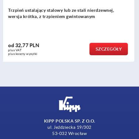
nierdzewnej,
Trzpienie ustalające ze stali lub stali
nym
pierścieniem ciągnącym ze stali nier
od
22,97 PLN
SZCZEGÓŁY
plus VAT
plus koszty wysyłki
KIPP POLSKA SP. Z O.O.
ul. Jeździecka 19/302
53-032 Wrocław