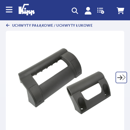
text.skipToContent
text.skipToNavigation
UCHWYTY PAŁĄKOWE / UCHWYTY ŁUKOWE