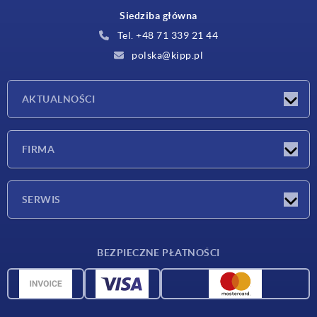
Siedziba główna
Tel. +48 71 339 21 44
polska@kipp.pl
AKTUALNOŚCI
Nowości
FIRMA
Targi
Firma
SERWIS
Warunki dostawy
BEZPIECZNE PŁATNOŚCI
Przegląd surowców
Dane CAD
Kontakt