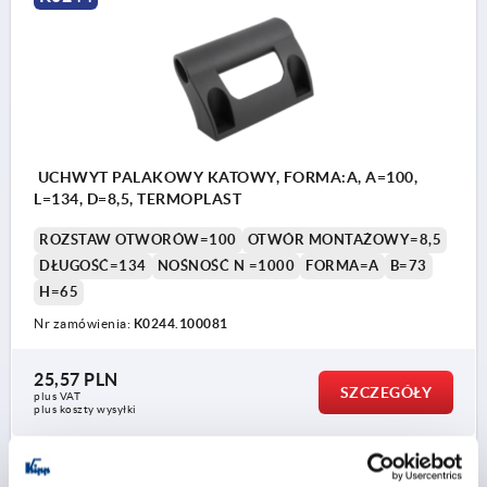
UCHWYT PALAKOWY KATOWY, FORMA:A, A=100,
L=134, D=8,5, TERMOPLAST
ROZSTAW OTWORÓW=100
OTWÓR MONTAŻOWY=8,5
DŁUGOŚĆ=134
NOŚNOŚĆ N =1000
FORMA=A
B=73
H=65
Nr zamówienia:
K0244.100081
25,57 PLN
SZCZEGÓŁY
plus VAT
plus koszty wysyłki
K0244