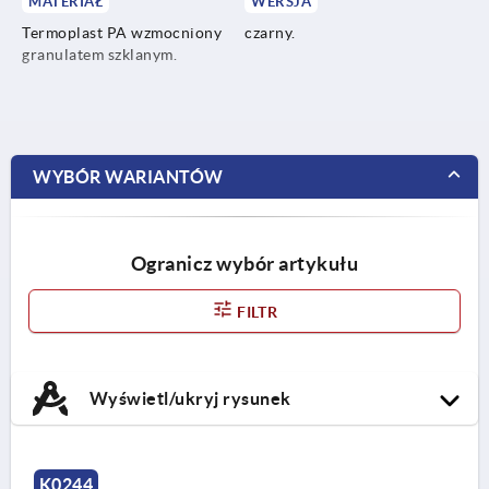
MATERIAŁ
WERSJA
Termoplast PA wzmocniony
czarny.
granulatem szklanym.
WYBÓR WARIANTÓW
Ogranicz wybór artykułu
FILTR
Wyświetl/ukryj rysunek
K0244