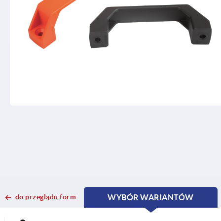
do przeglądu form
WYBÓR WARIANTÓW
CURRENT
CURRENT
TAB:
TAB: