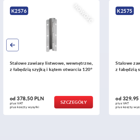
NOWOŚĆ
K2575
K1060
Stalowe zawiasy listwowe, wewnętrzne,
Uchwyty
z łabędzią szyją i kątem otwarcia 90
sztuczne
lub od t
od
329,95 PLN
od
22,
SZCZEGÓŁY
plus VAT
plus VAT
plus koszty wysyłki
plus koszty