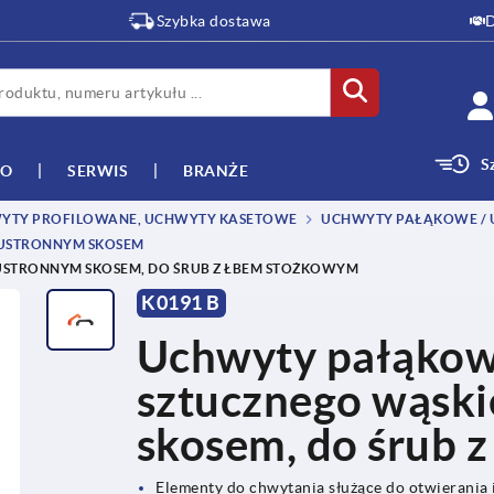
Szybka dostawa
D
S
WO
SERWIS
BRANŻE
YTY PROFILOWANE, UCHWYTY KASETOWE
UCHWYTY PAŁĄKOWE /
USTRONNYM SKOSEM
STRONNYM SKOSEM, DO ŚRUB Z ŁBEM STOŻKOWYM
K0191 B
Uchwyty pałąkow
sztucznego wąski
skosem, do śrub 
Elementy do chwytania służące do otwierania