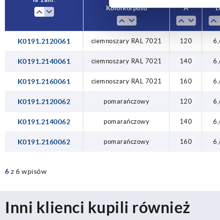
Kolor korpusu
A
K0191.2120061
ciemnoszary RAL 7021
120
6,
K0191.2140061
ciemnoszary RAL 7021
140
6,
K0191.2160061
ciemnoszary RAL 7021
160
6,
K0191.2120062
pomarańczowy
120
6,
K0191.2140062
pomarańczowy
140
6,
K0191.2160062
pomarańczowy
160
6,
6
z 6 wpisów
Inni klienci kupili również