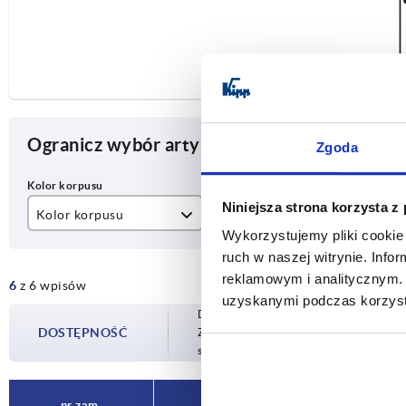
Ogranicz wybór artykułu
Zgoda
Niniejsza strona korzysta z
Kolor korpusu
A
D
Wykorzystujemy pliki cookie 
ciemnoszary RAL 7021
120
6,
ruch w naszej witrynie. Inf
reklamowym i analitycznym. 
6
z 6 wpisów
pomarańczowy
140
uzyskanymi podczas korzysta
Dostępność jest aktualizowana kilka raz
160
DOSTĘPNOŚĆ
Zostaniesz poinformowany o potwierdzon
sfinalizowaniem zamówienia.
nr zam.