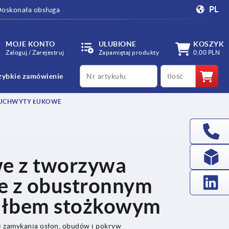
PL
oskonała obsługa
MOJE KONTO
ULUBIONE
KOSZYK
Zaloguj / Zarejestruj
Zapamiętaj produkty
0,00 PLN
productCode
qty
zybkie zamówienie
 UCHWYTY ŁUKOWE
e z tworzywa
e z obustronnym
z łbem stożkowym
 i zamykania osłon, obudów i pokryw