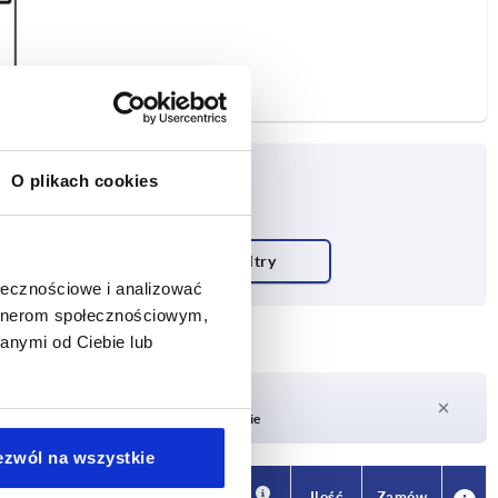
O plikach cookies
ołecznościowe i analizować
artnerom społecznościowym,
anymi od Ciebie lub
Czas dostawy na żądanie
Obecnie brak w magazynie
ezwól na wszystkie
Dostępność
CAD
Ilość
Zamów