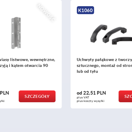
K1091
 pałąkowe z tworzywa
Uchwyty pałąkowe alum
go, montaż od strony obsługi
yłu
51 PLN
od
29,54 PLN
SZCZEGÓŁY
plus VAT
 wysyłki
plus koszty wysyłki