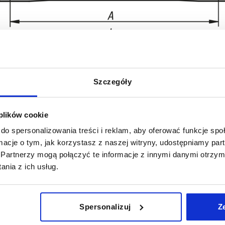
Szczegóły
 plików cookie
L
Nośność N
do spersonalizowania treści i reklam, aby oferować funkcje sp
6
138
1000
ormacje o tym, jak korzystasz z naszej witryny, udostępniamy p
Partnerzy mogą połączyć te informacje z innymi danymi otrzym
POWIĘKSZ TABELĘ
158
nia z ich usług.
y dziennie w regularnych odstępach czasu.
178
1-3 dni
ej dacie wysyłki w ostatnim kroku przed
4-20 dni
Spersonalizuj
Z