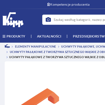
text.skipToContent
text.skipToNavigation
Kompetencje producenta
AKTUALNOŚCI
PRZEDSIĘBIORST
PRODUKTY
ELEMENTY MANIPULACYJNE
UCHWYTY PAŁĄKOWE, UCHW
UCHWYTY PAŁĄKOWE Z TWORZYWA SZTUCZNEGO WĄSKIE Z OB
UCHWYTY PAŁĄKOWE Z TWORZYWA SZTUCZNEGO WĄSKIE Z OBU