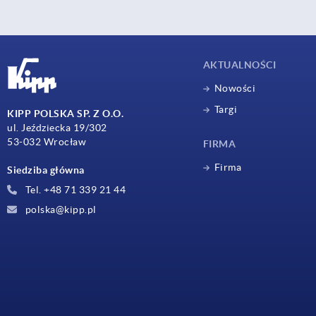
AKTUALNOŚCI
Nowości
Targi
KIPP POLSKA SP. Z O.O.
ul. Jeździecka 19/302
53-032 Wrocław
FIRMA
Firma
Siedziba główna
Tel. +48 71 339 21 44
polska@kipp.pl