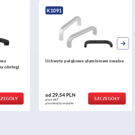
K0237
iniowe owalne
Uchwyty pałąkowe z tworzywa
sztucznego mocowane z jednej strony
od
76,48 PLN
SZCZEGÓŁY
SZCZEGÓŁY
plus VAT
plus koszty wysyłki