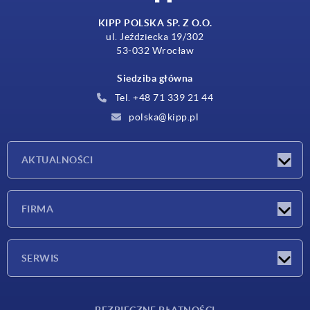
KIPP POLSKA SP. Z O.O.
ul. Jeździecka 19/302
53-032 Wrocław
Siedziba główna
Tel. +48 71 339 21 44
polska@kipp.pl
AKTUALNOŚCI
Nowości
FIRMA
Targi
Firma
SERWIS
Warunki dostawy
BEZPIECZNE PŁATNOŚCI