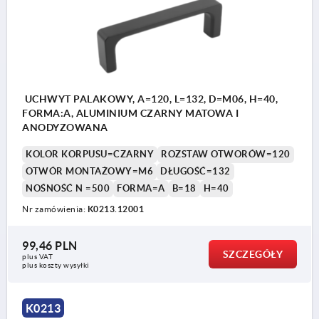
UCHWYT PALAKOWY, A=120, L=132, D=M06, H=40,
FORMA:A, ALUMINIUM CZARNY MATOWA I
ANODYZOWANA
KOLOR KORPUSU=CZARNY
ROZSTAW OTWORÓW=120
OTWÓR MONTAŻOWY=M6
DŁUGOŚĆ=132
NOŚNOŚĆ N =500
FORMA=A
B=18
H=40
Nr zamówienia:
K0213.12001
99,46 PLN
SZCZEGÓŁY
plus VAT
plus koszty wysyłki
K0213