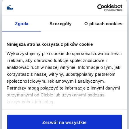
K0213
Zgoda
Szczegóły
O plikach cookies
Niniejsza strona korzysta z plików cookie
Wykorzystujemy pliki cookie do spersonalizowania treści
UCHWYT PALAKOWY, A=90, L=98, D=M05, H=28,
i reklam, aby oferować funkcje społecznościowe i
FORMA:B, ALUMINIUM CZARNY MATOWA I
ANODYZOWANA
analizować ruch w naszej witrynie. Informacje o tym, jak
korzystasz z naszej witryny, udostępniamy partnerom
KOLOR KORPUSU=CZARNY
ROZSTAW OTWORÓW=90
społecznościowym, reklamowym i analitycznym.
OTWÓR MONTAŻOWY=M5
DŁUGOŚĆ=98
Partnerzy mogą połączyć te informacje z innymi danymi
NOŚNOŚĆ N =300
FORMA=B
B=12
H=28
otrzymanymi od Ciebie lub uzyskanymi podczas
Nr zamówienia:
K0213.09001
korzystania z ich usług.
22,30 PLN
SZCZEGÓŁY
plus VAT
Zezwól na wszystkie
plus koszty wysyłki