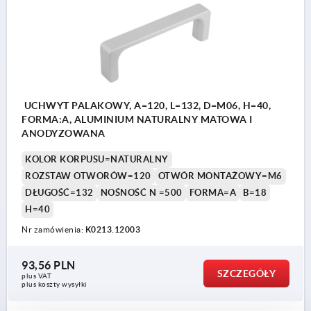
UCHWYT PALAKOWY, A=120, L=132, D=M06, H=40,
FORMA:A, ALUMINIUM NATURALNY MATOWA I
ANODYZOWANA
KOLOR KORPUSU=NATURALNY
ROZSTAW OTWORÓW=120
OTWÓR MONTAŻOWY=M6
DŁUGOŚĆ=132
NOŚNOŚĆ N =500
FORMA=A
B=18
H=40
Nr zamówienia:
K0213.12003
93,56 PLN
SZCZEGÓŁY
plus VAT
plus koszty wysyłki