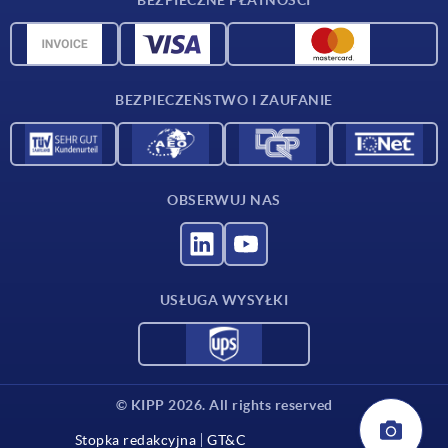
Przegląd surowców
Dane CAD
Kontakt
BEZPIECZEŃSTWO I ZAUFANIE
OBSERWUJ NAS
USŁUGA WYSYŁKI
© KIPP 2026. All rights reserved
Stopka redakcyjna
GT&C