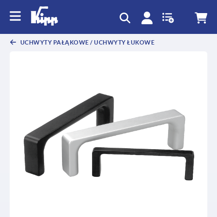
text.skipToContent
text.skipToNavigation
UCHWYTY PAŁĄKOWE / UCHWYTY ŁUKOWE