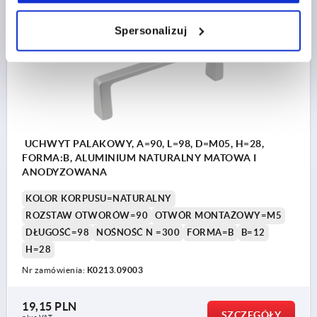
K0213
Spersonalizuj
UCHWYT PALAKOWY, A=90, L=98, D=M05, H=28,
FORMA:B, ALUMINIUM NATURALNY MATOWA I
ANODYZOWANA
KOLOR KORPUSU=NATURALNY
ROZSTAW OTWORÓW=90
OTWÓR MONTAŻOWY=M5
DŁUGOŚĆ=98
NOŚNOŚĆ N =300
FORMA=B
B=12
H=28
Nr zamówienia:
K0213.09003
19,15 PLN
SZCZEGÓŁY