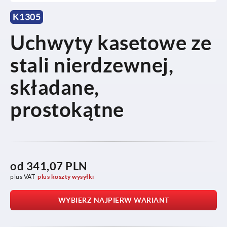
K1305
Uchwyty kasetowe ze
stali nierdzewnej,
składane,
prostokątne
od
341,07 PLN
plus VAT
plus koszty wysyłki
WYBIERZ NAJPIERW WARIANT