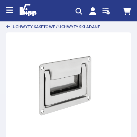
text.skipToContent
text.skipToNavigation
UCHWYTY KASETOWE / UCHWYTY SKŁADANE