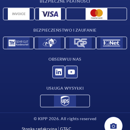
BEZPIECZNE PŁATNOŚCI
Przegląd surowców
Dane CAD
Kontakt
BEZPIECZEŃSTWO I ZAUFANIE
OBSERWUJ NAS
USŁUGA WYSYŁKI
© KIPP 2026. All rights reserved
Stopka redakcyjna
GT&C