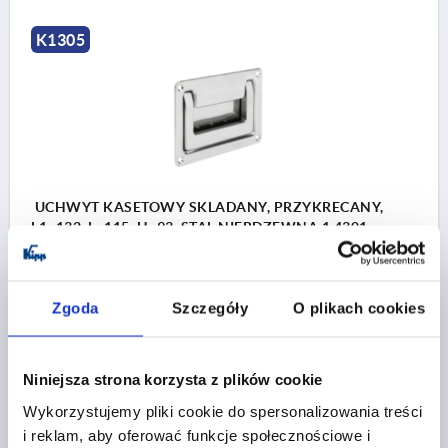
K1305
UCHWYT KASETOWY SKLADANY, PRZYKRECANY,
L1=132, L=115, H=93, STAL NIERDZEWNA 1.4301
POLEROWANE ELEKTROLIT.
WYSOKOŚĆ=93
DŁUGOŚĆ MONTAŻOWA=115
Zgoda
Szczegóły
O plikach cookies
DŁUGOŚĆ=132
A1=118±0,2
B=51
B2=79
ŚREDNICA OTWORU=4,5
H1=79±0,2
H2=72
H3=10,5
H4=67
H5=10
H6=13
L2=109
T=12
T1=1,5
Niniejsza strona korzysta z plików cookie
Nr zamówienia:
K1305.132
Wykorzystujemy pliki cookie do spersonalizowania treści
i reklam, aby oferować funkcje społecznościowe i
341,07 PLN