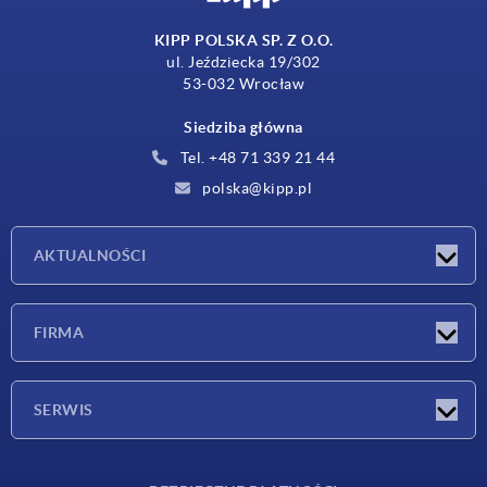
KIPP POLSKA SP. Z O.O.
ul. Jeździecka 19/302
53-032 Wrocław
Siedziba główna
Tel. +48 71 339 21 44
polska@kipp.pl
AKTUALNOŚCI
Nowości
FIRMA
Targi
Firma
SERWIS
Warunki dostawy