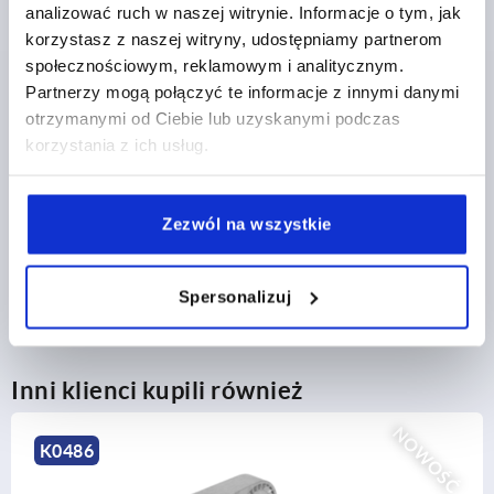
SZCZEGÓŁY
plus VAT
analizować ruch w naszej witrynie. Informacje o tym, jak
plus koszty wysyłki
korzystasz z naszej witryny, udostępniamy partnerom
1) dla śrub z łbem stożkowym płaskim M4
społecznościowym, reklamowym i analitycznym.
Partnerzy mogą połączyć te informacje z innymi danymi
SZCZEGÓŁY PRODUKTU
otrzymanymi od Ciebie lub uzyskanymi podczas
korzystania z ich usług.
CAD
Zezwól na wszystkie
POBIERANIE
Spersonalizuj
Inni klienci kupili również
NOWOŚĆ
K0486