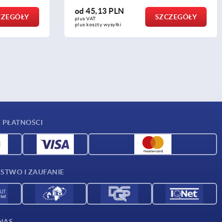
od
45,13 PLN
CZEGÓŁY
SZCZEGÓŁY
plus VAT
plus koszty wysyłki
 PŁATNOŚCI
STWO I ZAUFANIE
NAS