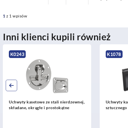
1
z 1 wpisów
Inni klienci kupili również
K0243
K1078
Uchwyty kasetowe ze stali nierdzewnej,
Uchwyty ka
składane, okrągłe i prostokątne
sztucznego