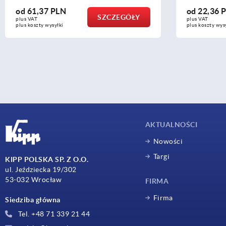
od
61,37 PLN
od
22,36 
SZCZEGÓŁY
plus VAT
plus VAT
plus koszty wysyłki
plus koszty wys
AKTUALNOŚCI
Nowości
Targi
KIPP POLSKA SP. Z O.O.
ul. Jeździecka 19/302
53-032 Wrocław
FIRMA
Firma
Siedziba główna
Tel. +48 71 339 21 44