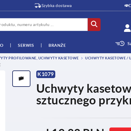
Szybka dostawa
D
S
WO
SERWIS
BRANŻE
YTY PROFILOWANE, UCHWYTY KASETOWE
UCHWYTY KASETOWE / 
E
K1079
Uchwyty kasetow
sztucznego przyk