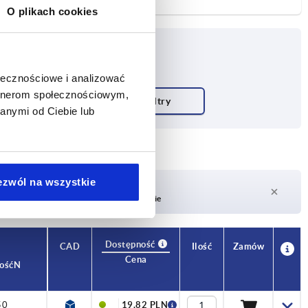
O plikach cookies
ołecznościowe i analizować
artnerom społecznościowym,
anymi od Ciebie lub
ezwól na wszystkie
Czas dostawy na żądanie
Obecnie brak w magazynie
Dostępność
CAD
Ilość
Zamów
Cena
ość N
50
19,82 PLN