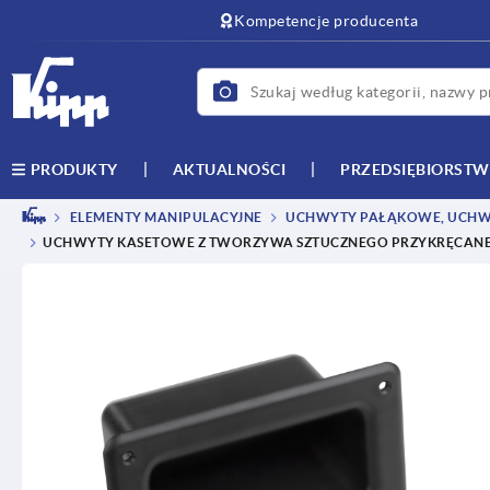
text.skipToContent
text.skipToNavigation
Kompetencje producenta
AKTUALNOŚCI
PRZEDSIĘBIORST
PRODUKTY
ELEMENTY MANIPULACYJNE
UCHWYTY PAŁĄKOWE, UCHW
UCHWYTY KASETOWE Z TWORZYWA SZTUCZNEGO PRZYKRĘCAN