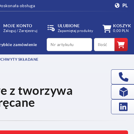
PL
oskonała obsługa
MOJE KONTO
ULUBIONE
KOSZYK
Zaloguj / Zarejestruj
Zapamiętaj produkty
0,00 PLN
productCode
qty
zybkie zamówienie
UCHWYTY SKŁADANE
e z tworzywa
ręcane