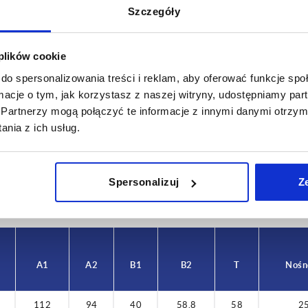
Szczegóły
 plików cookie
do spersonalizowania treści i reklam, aby oferować funkcje sp
ormacje o tym, jak korzystasz z naszej witryny, udostępniamy p
rsja 2
A1
A2
Partnerzy mogą połączyć te informacje z innymi danymi otrzym
nia z ich usług.
zykrecany
112
94
POWIĘKSZ TABELĘ
y dziennie w regularnych odstępach czasu.
Spersonalizuj
Z
1-3 dni
ej dacie wysyłki w ostatnim kroku przed
4-20 dni
A1
A2
B1
B2
T
Nośn
112
94
40
58,8
58
2