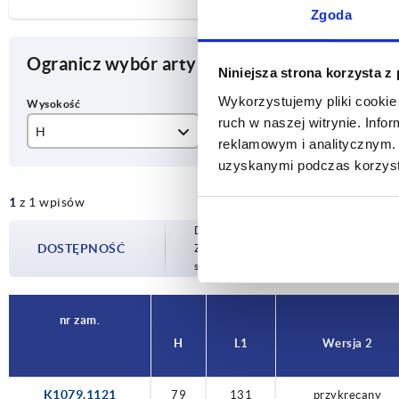
Zgoda
Ogranicz wybór artykułu
Niniejsza strona korzysta z
Wykorzystujemy pliki cookie 
ruch w naszej witrynie. Inf
H
L1
We
reklamowym i analitycznym. 
uzyskanymi podczas korzysta
79
131
pr
1
z 1 wpisów
Dostępność jest aktualizowana kilka raz
DOSTĘPNOŚĆ
Zostaniesz poinformowany o potwierdzon
sfinalizowaniem zamówienia.
nr zam.
H
L1
Wersja 2
K1079.1121
79
131
przykrecany