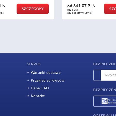
PLN
od
341,07 PLN
SZCZEGÓŁY
SZ
plus VAT
yłki
plus koszty wysyłki
SERWIS
BEZPIECZNE
Warunki dostawy
Przegląd surowców
Dane CAD
BEZPIECZEŃ
Kontakt
OBSERWUJ 