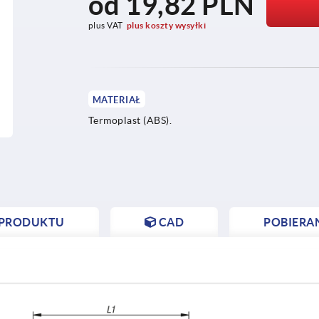
od
19,82 PLN
plus VAT
plus koszty wysyłki
MATERIAŁ
Termoplast (ABS).
 PRODUKTU
CAD
POBIERA