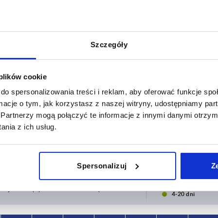
Szczegóły
 plików cookie
do spersonalizowania treści i reklam, aby oferować funkcje sp
ormacje o tym, jak korzystasz z naszej witryny, udostępniamy p
Partnerzy mogą połączyć te informacje z innymi danymi otrzym
Nośność N
Forma
nia z ich usług.
0
1000
A
POWIĘKSZ TABELĘ
B
Spersonalizuj
Z
y dziennie w regularnych odstępach czasu.
1-3 dni
ej dacie wysyłki w ostatnim kroku przed
4-20 dni