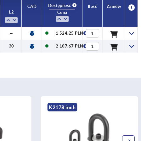
Dostępność
CAD
Ilość
Zamów
L2
Cena
—
1 524,25 PLN
30
2 107,67 PLN
inch
K1677