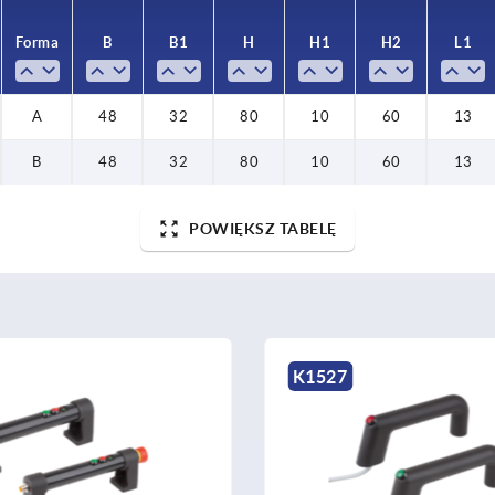
Forma
B
B1
H
H1
H2
L1
A
48
32
80
10
60
13
B
48
32
80
10
60
13
POWIĘKSZ TABELĘ
K1527
K2178 