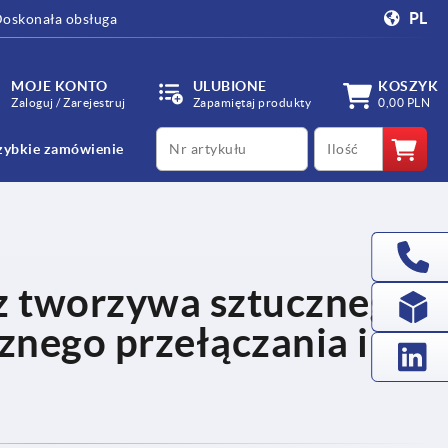
PL
oskonała obsługa
MOJE KONTO
ULUBIONE
KOSZYK
Zaloguj / Zarejestruj
Zapamiętaj produkty
0,00 PLN
productCode
qty
zybkie zamówienie
z tworzywa sztucznego
cznego przełączania i