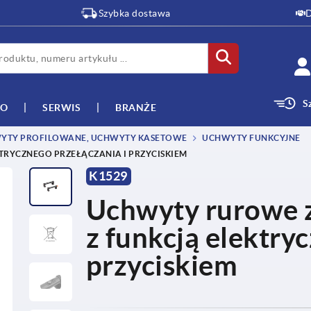
Szybka dostawa
D
S
WO
SERWIS
BRANŻE
YTY PROFILOWANE, UCHWYTY KASETOWE
UCHWYTY FUNKCYJNE
RYCZNEGO PRZEŁĄCZANIA I PRZYCISKIEM
K1529
Uchwyty rurowe 
z funkcją elektry
przyciskiem