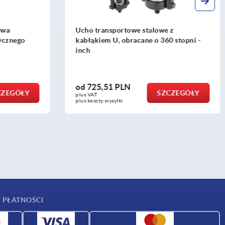
ansportowe stalowe z
Trzpień ustalający z uc
m U, obracane o 360 stopni -
jednoskrzydłowym stal 
ewnętrzną
,51 PLN
od
64,50 PLN
SZCZEGÓŁY
plus VAT
 wysyłki
plus koszty wysyłki
 PŁATNOŚCI