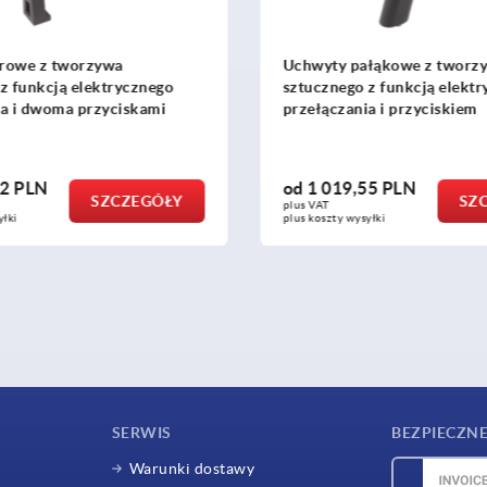
Uchwyty pałąkowe z tworzywa
Ucho tr
sztucznego z funkcją elektrycznego
kabłąkie
przełączania i przyciskiem
inch
od
1 019,55 PLN
od
725
SZCZEGÓŁY
plus VAT
plus VAT
plus koszty wysyłki
plus koszty
SERWIS
BEZPIECZNE
Warunki dostawy