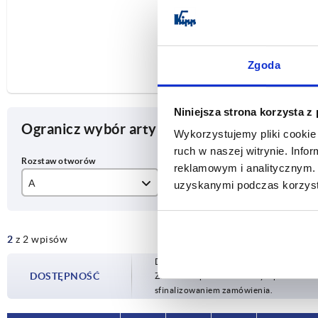
Zgoda
Niniejsza strona korzysta z
Ogranicz wybór artykułu
Wykorzystujemy pliki cookie 
ruch w naszej witrynie. Inf
reklamowym i analitycznym. 
A
D
L
uzyskanymi podczas korzysta
180
8,5
23
2
z 2 wpisów
Dostępność jest aktualizowana kilka raz
DOSTĘPNOŚĆ
Zostaniesz poinformowany o potwierdzon
sfinalizowaniem zamówienia.