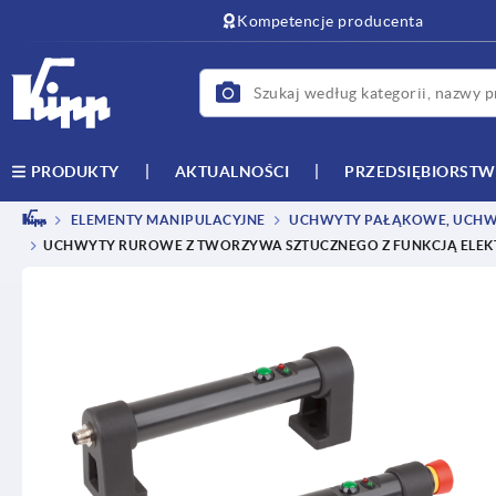
text.skipToContent
text.skipToNavigation
Kompetencje producenta
AKTUALNOŚCI
PRZEDSIĘBIORST
PRODUKTY
ELEMENTY MANIPULACYJNE
UCHWYTY PAŁĄKOWE, UCHW
UCHWYTY RUROWE Z TWORZYWA SZTUCZNEGO Z FUNKCJĄ ELEKT