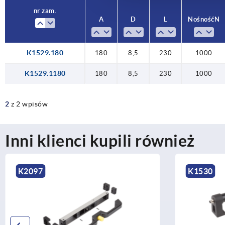
nr zam.
A
D
L
Nośność N
K1529.180
180
8,5
230
1000
K1529.1180
180
8,5
230
1000
2
z 2 wpisów
Inni klienci kupili również
K1530