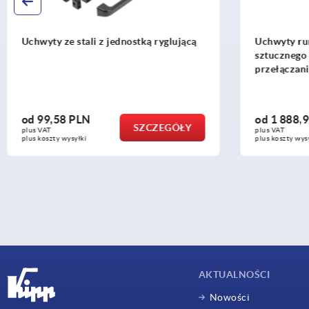
ką ryglującą
Uchwyty rurowe z tworzywa
sztucznego z funkcją elektrycznego
przełączania i dwoma przyciskami
od
1 888,92 PLN
ZCZEGÓŁY
SZCZEGÓŁY
plus VAT
plus koszty wysyłki
AKTUALNOŚCI
Nowości