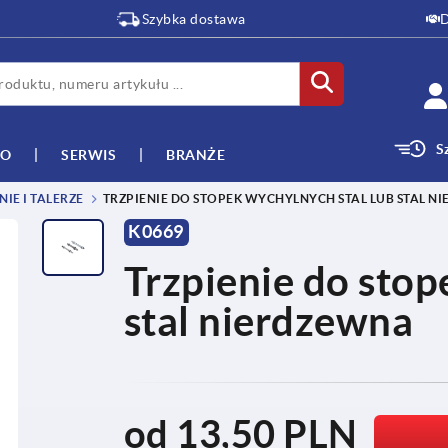
Szybka dostawa
D
S
WO
SERWIS
BRANŻE
NIE I TALERZE
TRZPIENIE DO STOPEK WYCHYLNYCH STAL LUB STAL N
K0669
Trzpienie do stop
stal nierdzewna
od
13,50 PLN