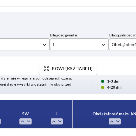
W
L
Obciążalnoś
50
40
POWIĘKSZ TABELĘ
80
y dziennie w regularnych odstępach czasu.
100
1-3 dni
ej dacie wysyłki w ostatnim kroku przed
4-20 dni
120
150
SW
L
Obciążalność maks. k
17
50
40