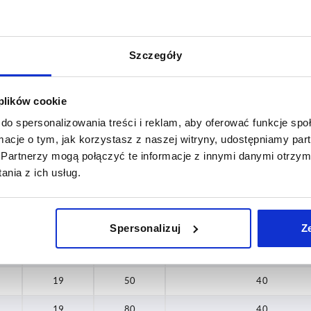
17
80
40
17
100
40
Szczegóły
17
120
40
 plików cookie
17
150
40
do spersonalizowania treści i reklam, aby oferować funkcje sp
17
50
40
ormacje o tym, jak korzystasz z naszej witryny, udostępniamy p
Partnerzy mogą połączyć te informacje z innymi danymi otrzym
17
80
40
nia z ich usług.
17
100
40
17
120
40
Spersonalizuj
Z
17
150
40
19
50
40
19
80
40