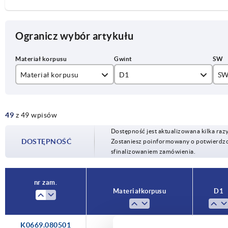
Ogranicz wybór artykułu
Materiał korpusu
D1
S
stal
M8
17
49
z 49 wpisów
stal nierdzewna
M10
19
Dostępność jest aktualizowana kilka raz
M12
24
DOSTĘPNOŚĆ
Zostaniesz poinformowany o potwierdzon
sfinalizowaniem zamówienia.
M16
30
M20
nr zam.
Materiał korpusu
D1
K0669.080501
stal
M8