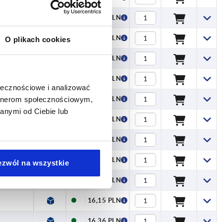
13,66 PLN
14,04 PLN
O plikach cookies
14,20 PLN
14,58 PLN
ołecznościowe i analizować
16,36 PLN
artnerom społecznościowym,
anymi od Ciebie lub
16,52 PLN
17,01 PLN
17,50 PLN
ezwól na wszystkie
17,60 PLN
16,15 PLN
16,36 PLN