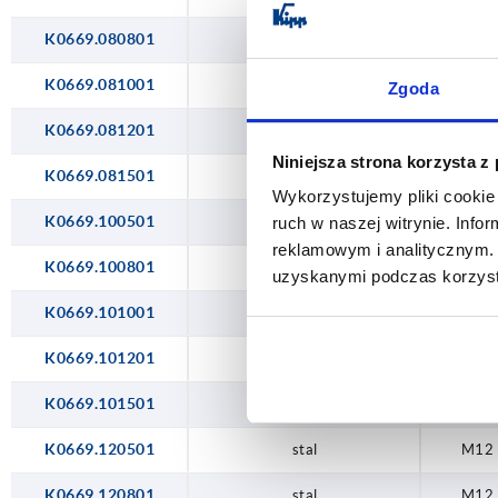
K0669.080801
stal
M8
K0669.081001
stal
M8
Zgoda
K0669.081201
stal
M8
Niniejsza strona korzysta z
K0669.081501
stal
M8
Wykorzystujemy pliki cookie 
K0669.100501
stal
M10
ruch w naszej witrynie. Inf
reklamowym i analitycznym. 
K0669.100801
stal
M10
uzyskanymi podczas korzysta
K0669.101001
stal
M10
K0669.101201
stal
M10
K0669.101501
stal
M10
K0669.120501
stal
M12
K0669.120801
stal
M12