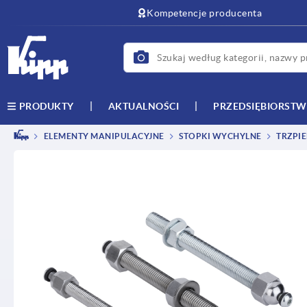
text.skipToContent
text.skipToNavigation
Kompetencje producenta
AKTUALNOŚCI
PRZEDSIĘBIORST
PRODUKTY
ELEMENTY MANIPULACYJNE
STOPKI WYCHYLNE
TRZPIE