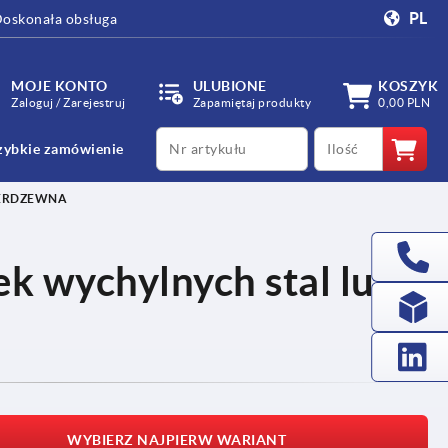
PL
oskonała obsługa
MOJE KONTO
ULUBIONE
KOSZYK
Zaloguj / Zarejestruj
Zapamiętaj produkty
0,00 PLN
productCode
qty
zybkie zamówienie
IERDZEWNA
ek wychylnych stal lub
WYBIERZ NAJPIERW WARIANT