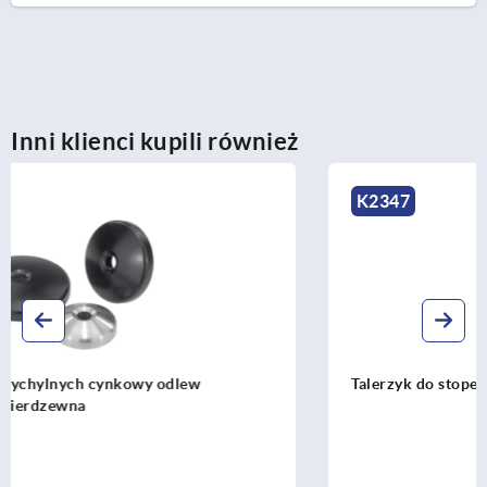
Inni klienci kupili również
K2347
Talerzyk do stopek wychylnych ze stali