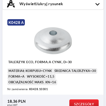
Wyświetl/ukryj rysunek
K0428 A
TALERZYK ECO, FORMA:A CYNK, D=30
MATERIAŁ KORPUSU=CYNK
ŚREDNICA TALERZYKA=30
FORMA=A
WYSOKOŚĆ=11,5
OBCIĄŻALNOŚĆ MAKS. KN=16
Nr zamówienia:
K0428.10301
18,36 PLN
SZCZEGÓŁY
plus VAT