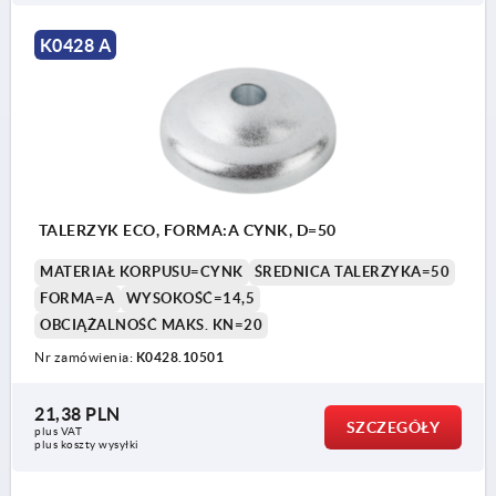
K0428 A
TALERZYK ECO, FORMA:A CYNK, D=50
MATERIAŁ KORPUSU=CYNK
ŚREDNICA TALERZYKA=50
FORMA=A
WYSOKOŚĆ=14,5
OBCIĄŻALNOŚĆ MAKS. KN=20
Nr zamówienia:
K0428.10501
21,38 PLN
SZCZEGÓŁY
plus VAT
plus koszty wysyłki