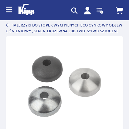
text.skipToContent
text.skipToNavigation
TALERZYKI DO STOPEK WYCHYLNYCH ECO CYNKOWY ODLEW
CIŚNIENIOWY , STAL NIERDZEWNA LUB TWORZYWO SZTUCZNE