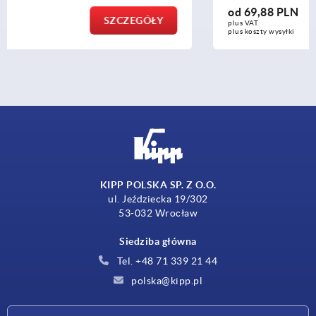
od
69,88 PLN
SZCZEGÓŁY
plus VAT
plus koszty wysyłki
KIPP POLSKA SP. Z O.O.
ul. Jeździecka 19/302
53-032 Wrocław
Siedziba główna
Tel. +48 71 339 21 44
polska@kipp.pl