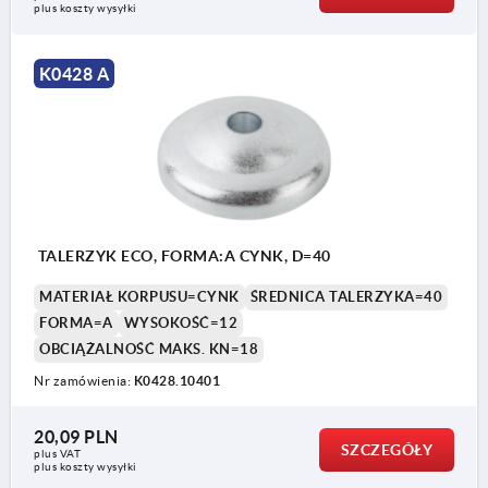
plus koszty wysyłki
K0428 A
TALERZYK ECO, FORMA:A CYNK, D=40
MATERIAŁ KORPUSU=CYNK
ŚREDNICA TALERZYKA=40
FORMA=A
WYSOKOŚĆ=12
OBCIĄŻALNOŚĆ MAKS. KN=18
Nr zamówienia:
K0428.10401
20,09 PLN
SZCZEGÓŁY
plus VAT
plus koszty wysyłki