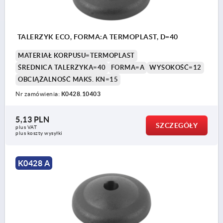
TALERZYK ECO, FORMA:A TERMOPLAST, D=40
MATERIAŁ KORPUSU=TERMOPLAST
ŚREDNICA TALERZYKA=40
FORMA=A
WYSOKOŚĆ=12
OBCIĄŻALNOŚĆ MAKS. KN=15
Nr zamówienia:
K0428.10403
5,13 PLN
SZCZEGÓŁY
plus VAT
plus koszty wysyłki
K0428 A