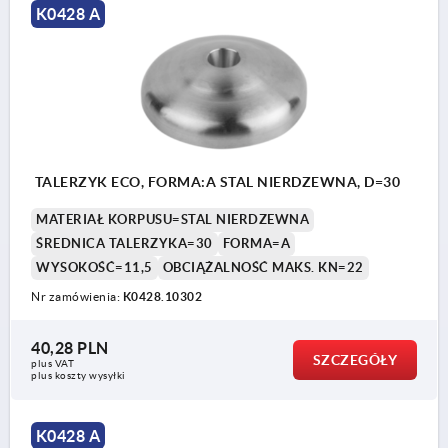
K0428 A
TALERZYK ECO, FORMA:A STAL NIERDZEWNA, D=30
MATERIAŁ KORPUSU=STAL NIERDZEWNA
ŚREDNICA TALERZYKA=30
FORMA=A
WYSOKOŚĆ=11,5
OBCIĄŻALNOŚĆ MAKS. KN=22
Nr zamówienia:
K0428.10302
40,28 PLN
SZCZEGÓŁY
plus VAT
plus koszty wysyłki
K0428 A