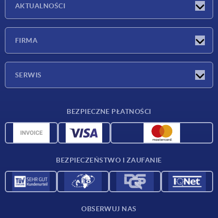
AKTUALNOŚCI
Nowości
FIRMA
Targi
Firma
SERWIS
Warunki dostawy
BEZPIECZNE PŁATNOŚCI
Przegląd surowców
Dane CAD
Kontakt
BEZPIECZEŃSTWO I ZAUFANIE
OBSERWUJ NAS