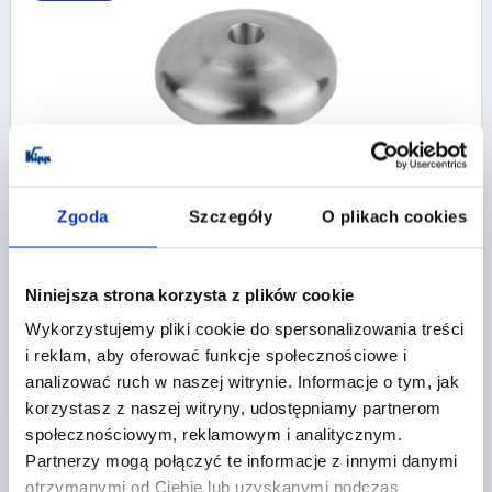
TALERZYK ECO, FORMA:A STAL NIERDZEWNA, D=40
MATERIAŁ KORPUSU=STAL NIERDZEWNA
Zgoda
Szczegóły
O plikach cookies
ŚREDNICA TALERZYKA=40
FORMA=A
WYSOKOŚĆ=12
OBCIĄŻALNOŚĆ MAKS. KN=24
Niniejsza strona korzysta z plików cookie
Nr zamówienia:
K0428.10402
Wykorzystujemy pliki cookie do spersonalizowania treści
53,78 PLN
i reklam, aby oferować funkcje społecznościowe i
SZCZEGÓŁY
plus VAT
analizować ruch w naszej witrynie. Informacje o tym, jak
plus koszty wysyłki
korzystasz z naszej witryny, udostępniamy partnerom
społecznościowym, reklamowym i analitycznym.
K0428 A
Partnerzy mogą połączyć te informacje z innymi danymi
otrzymanymi od Ciebie lub uzyskanymi podczas