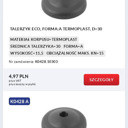
TALERZYK ECO, FORMA:A TERMOPLAST, D=30
MATERIAŁ KORPUSU=TERMOPLAST
ŚREDNICA TALERZYKA=30
FORMA=A
WYSOKOŚĆ=11,5
OBCIĄŻALNOŚĆ MAKS. KN=15
Nr zamówienia:
K0428.10303
4,97 PLN
SZCZEGÓŁY
plus VAT
plus koszty wysyłki
K0428 A