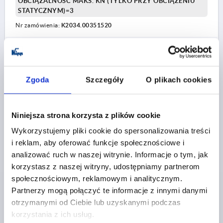
OBCIĄŻALNOŚĆ MAKS. KN (TYLKO PRZY OBCIĄŻENIU
STATYCZNYM)=3
Nr zamówienia:
K2034.00351520
7,09 PLN
SZCZEGÓŁY
plus VAT
plus koszty wysyłki
Zgoda
Szczegóły
O plikach cookies
K2034
Niniejsza strona korzysta z plików cookie
Wykorzystujemy pliki cookie do spersonalizowania treści
i reklam, aby oferować funkcje społecznościowe i
analizować ruch w naszej witrynie. Informacje o tym, jak
korzystasz z naszej witryny, udostępniamy partnerom
ZATYCZKA REGULACYJNA Z WKŁADKĄ
społecznościowym, reklamowym i analitycznym.
ANTYPOŚLIZGOWĄ, FORMA:A OKRĄGŁY, D=35, L1=29,
Partnerzy mogą połączyć te informacje z innymi danymi
POLIAMID CZARNY, DO RUR OKRAGLYCH
otrzymanymi od Ciebie lub uzyskanymi podczas
korzystania z ich usług.
ŚREDNICA=35
GWINT=M22