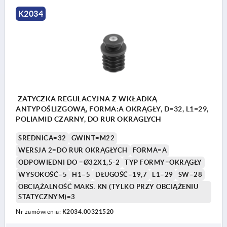
K2034
ZATYCZKA REGULACYJNA Z WKŁADKĄ
ANTYPOŚLIZGOWĄ, FORMA:A OKRĄGŁY, D=32, L1=29,
POLIAMID CZARNY, DO RUR OKRAGLYCH
ŚREDNICA=32
GWINT=M22
WERSJA 2=DO RUR OKRĄGŁYCH
FORMA=A
ODPOWIEDNI DO =Ø32X1,5-2
TYP FORMY=OKRĄGŁY
WYSOKOŚĆ=5
H1=5
DŁUGOŚĆ=19,7
L1=29
SW=28
OBCIĄŻALNOŚĆ MAKS. KN (TYLKO PRZY OBCIĄŻENIU
STATYCZNYM)=3
Nr zamówienia:
K2034.00321520