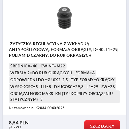
ZATYCZKA REGULACYJNA Z WKŁADKĄ
ANTYPOŚLIZGOWĄ, FORMA:A OKRĄGŁY, D=40, L1=29,
POLIAMID CZARNY, DO RUR OKRAGLYCH
ŚREDNICA=40
GWINT=M22
WERSJA 2=DO RUR OKRĄGŁYCH
FORMA=A
ODPOWIEDNI DO =Ø40X2-2,5
TYP FORMY=OKRĄGŁY
WYSOKOŚĆ=5
H1=5
DŁUGOŚĆ=29,3
L1=29
SW=28
OBCIĄŻALNOŚĆ MAKS. KN (TYLKO PRZY OBCIĄŻENIU
STATYCZNYM)=3
Nr zamówienia:
K2034.00402025
8,54 PLN
SZCZEGÓŁY
plus VAT