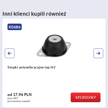
Inni klienci kupili również
K0741
acyjne typ H2
Stopki poziomu
sterylnych
od
209,48 PL
SZCZEGÓŁY
plus VAT
plus koszty wysyłki