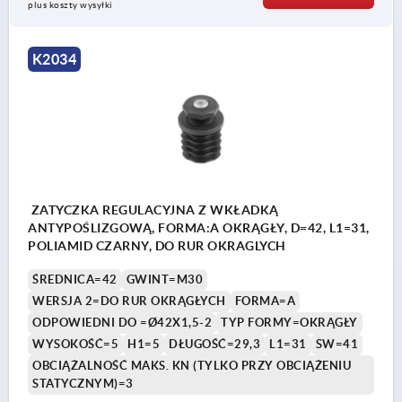
plus koszty wysyłki
K2034
ZATYCZKA REGULACYJNA Z WKŁADKĄ
ANTYPOŚLIZGOWĄ, FORMA:A OKRĄGŁY, D=42, L1=31,
POLIAMID CZARNY, DO RUR OKRAGLYCH
ŚREDNICA=42
GWINT=M30
WERSJA 2=DO RUR OKRĄGŁYCH
FORMA=A
ODPOWIEDNI DO =Ø42X1,5-2
TYP FORMY=OKRĄGŁY
WYSOKOŚĆ=5
H1=5
DŁUGOŚĆ=29,3
L1=31
SW=41
OBCIĄŻALNOŚĆ MAKS. KN (TYLKO PRZY OBCIĄŻENIU
STATYCZNYM)=3