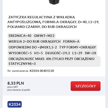
ZATYCZKA REGULACYJNA Z WKŁADKĄ
ANTYPOŚLIZGOWĄ, FORMA:A OKRĄGŁY, D=40, L1=29,
POLIAMID CZARNY, DO RUR OKRAGLYCH
ŚREDNICA=40
GWINT=M22
WERSJA 2=DO RUR OKRĄGŁYCH
FORMA=A
ODPOWIEDNI DO =Ø40X1,5-2
TYP FORMY=OKRĄGŁY
WYSOKOŚĆ=5
H1=5
DŁUGOŚĆ=29,3
L1=29
SW=28
OBCIĄŻALNOŚĆ MAKS. KN (TYLKO PRZY OBCIĄŻENIU
STATYCZNYM)=3
Nr zamówienia:
K2034.00401520
8,33 PLN
SZCZEGÓŁY
plus VAT
plus koszty wysyłki
K2034