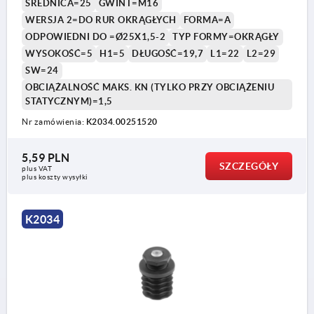
ŚREDNICA=25
GWINT=M16
WERSJA 2=DO RUR OKRĄGŁYCH
FORMA=A
ODPOWIEDNI DO =Ø25X1,5-2
TYP FORMY=OKRĄGŁY
WYSOKOŚĆ=5
H1=5
DŁUGOŚĆ=19,7
L1=22
L2=29
SW=24
OBCIĄŻALNOŚĆ MAKS. KN (TYLKO PRZY OBCIĄŻENIU
STATYCZNYM)=1,5
Nr zamówienia:
K2034.00251520
5,59 PLN
SZCZEGÓŁY
plus VAT
plus koszty wysyłki
K2034