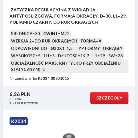
ZATYCZKA REGULACYJNA Z WKŁADKĄ
ANTYPOŚLIZGOWĄ, FORMA:A OKRĄGŁY, D=30, L1=29,
POLIAMID CZARNY, DO RUR OKRAGLYCH
ŚREDNICA=30
GWINT=M22
WERSJA 2=DO RUR OKRĄGŁYCH
FORMA=A
ODPOWIEDNI DO =Ø30X1-1,5
TYP FORMY=OKRĄGŁY
WYSOKOŚĆ=5
H1=5
DŁUGOŚĆ=19,7
L1=29
SW=28
OBCIĄŻALNOŚĆ MAKS. KN (TYLKO PRZY OBCIĄŻENIU
STATYCZNYM)=3
Nr zamówienia:
K2034.00301015
6,26 PLN
SZCZEGÓŁY
plus VAT
plus koszty wysyłki
K2034