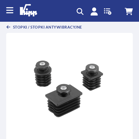
text.skipToContent
text.skipToNavigation
STOPKI / STOPKI ANTYWIBRACYJNE