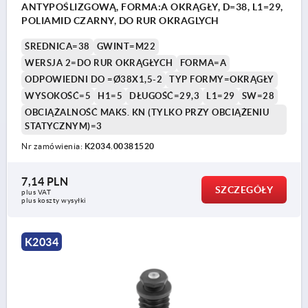
ANTYPOŚLIZGOWĄ, FORMA:A OKRĄGŁY, D=38, L1=29,
POLIAMID CZARNY, DO RUR OKRAGLYCH
ŚREDNICA=38
GWINT=M22
WERSJA 2=DO RUR OKRĄGŁYCH
FORMA=A
ODPOWIEDNI DO =Ø38X1,5-2
TYP FORMY=OKRĄGŁY
WYSOKOŚĆ=5
H1=5
DŁUGOŚĆ=29,3
L1=29
SW=28
OBCIĄŻALNOŚĆ MAKS. KN (TYLKO PRZY OBCIĄŻENIU
STATYCZNYM)=3
Nr zamówienia:
K2034.00381520
7,14 PLN
SZCZEGÓŁY
plus VAT
plus koszty wysyłki
K2034