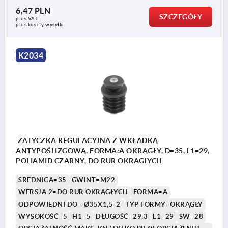
6,47 PLN
SZCZEGÓŁY
plus VAT
plus koszty wysyłki
K2034
ZATYCZKA REGULACYJNA Z WKŁADKĄ
ANTYPOŚLIZGOWĄ, FORMA:A OKRĄGŁY, D=35, L1=29,
POLIAMID CZARNY, DO RUR OKRAGLYCH
ŚREDNICA=35
GWINT=M22
WERSJA 2=DO RUR OKRĄGŁYCH
FORMA=A
ODPOWIEDNI DO =Ø35X1,5-2
TYP FORMY=OKRĄGŁY
WYSOKOŚĆ=5
H1=5
DŁUGOŚĆ=29,3
L1=29
SW=28