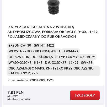
ZATYCZKA REGULACYJNA Z WKŁADKĄ
ANTYPOŚLIZGOWĄ, FORMA:A OKRĄGŁY, D=30, L1=29,
POLIAMID CZARNY, DO RUR OKRAGLYCH
ŚREDNICA=30
GWINT=M22
WERSJA 2=DO RUR OKRĄGŁYCH
FORMA=A
ODPOWIEDNI DO =Ø30X1,5-2
TYP FORMY=OKRĄGŁY
WYSOKOŚĆ=5
H1=5
DŁUGOŚĆ=27
L1=29
SW=28
OBCIĄŻALNOŚĆ MAKS. KN (TYLKO PRZY OBCIĄŻENIU
STATYCZNYM)=2,5
Nr zamówienia:
K2034.00301520
7,81 PLN
SZCZEGÓŁY
plus VAT
plus koszty wysyłki