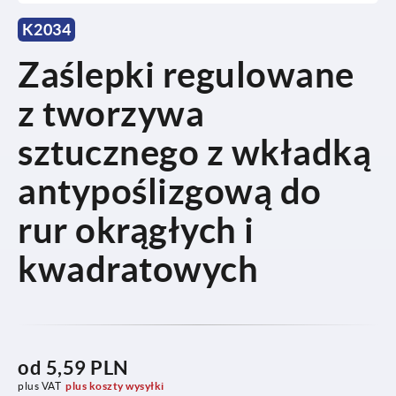
K2034
Zaślepki regulowane
z tworzywa
sztucznego z wkładką
antypoślizgową do
rur okrągłych i
kwadratowych
od
5,59 PLN
plus VAT
plus koszty wysyłki