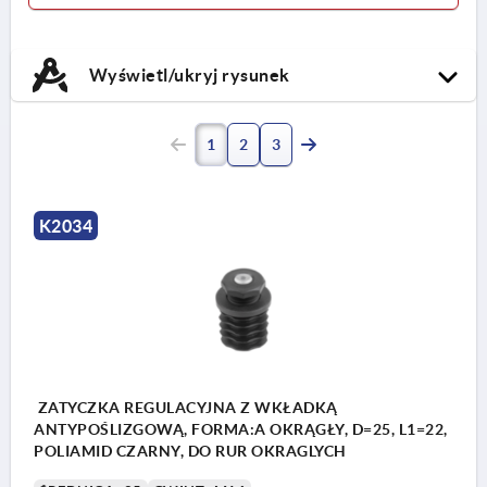
Wyświetl/ukryj rysunek
1
2
3
K2034
ZATYCZKA REGULACYJNA Z WKŁADKĄ
ANTYPOŚLIZGOWĄ, FORMA:A OKRĄGŁY, D=25, L1=22,
POLIAMID CZARNY, DO RUR OKRAGLYCH