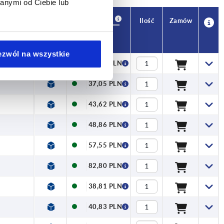
anymi od Ciebie lub
Dostępność
CAD
Ilość
Zamów
s. kN
Cena
ezwól na wszystkie
34,98 PLN
37,05 PLN
43,62 PLN
48,86 PLN
57,55 PLN
82,80 PLN
38,81 PLN
40,83 PLN