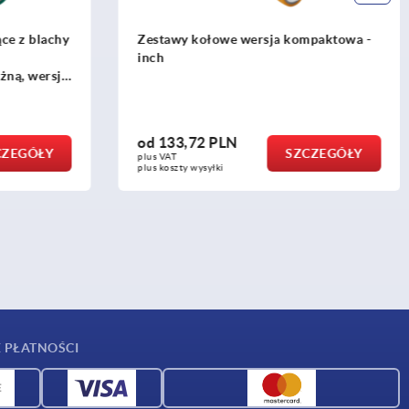
mpaktowa -
Kółka kierujące i podpierające z blachy
stalowej, z rolką poliamidową, wersja
standardowa - inch
od
146,24 PLN
CZEGÓŁY
SZCZEGÓŁY
plus VAT
plus koszty wysyłki
 PŁATNOŚCI