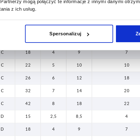
Partnerzy mogą połączyć te informacje z innymi danymi otrzym
nia z ich usług.
32
orma
H
H2
T
Obciążalność mak
42
Spersonalizuj
Z
C
15
2,5
8,5
4
C
18
4
9
7
C
22
5
10
10
C
26
6
12
18
C
32
7
14
20
C
42
8
18
22
D
15
2,5
8,5
4
D
18
4
9
7