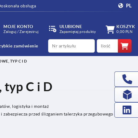
PL
oskonała obsługa
MOJE KONTO
ULUBIONE
KOSZYK
Zaloguj / Zarejestruj
Zapamiętaj produkty
0,00 PLN
productCode
qty
zybkie zamówienie
WE, TYP C I D
 typ C i D
tów, logistyka i montaż
i zabezpiecza przed ślizganiem talerzyka przegubowego