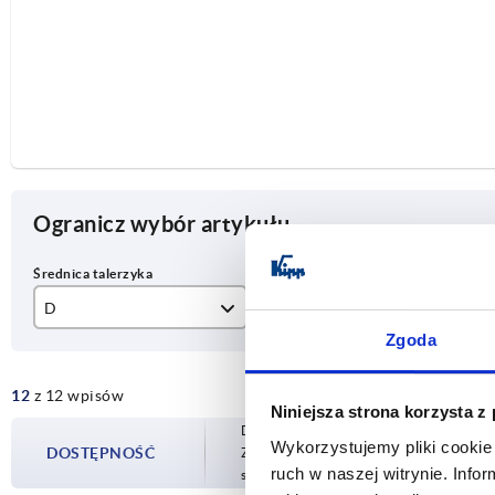
Ogranicz wybór artykułu
D
D1
S
Zgoda
20
M6
10
12
z 12 wpisów
25
M8
13
Niniejsza strona korzysta z
Dostępność jest aktualizowana kilka raz
32
M10
17
Wykorzystujemy pliki cookie 
DOSTĘPNOŚĆ
Zostaniesz poinformowany o potwierdzon
ruch w naszej witrynie. Inf
sfinalizowaniem zamówienia.
40
M12
19