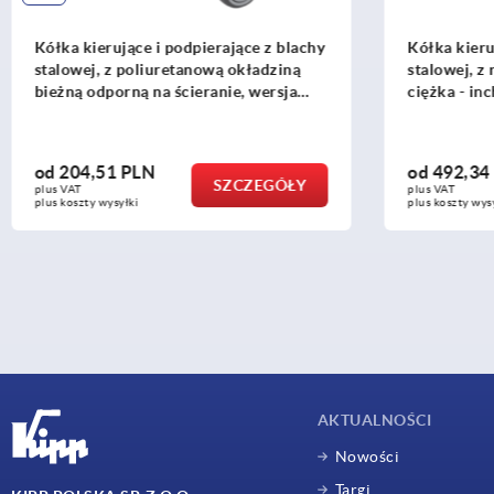
Kółka kierujące i podpierające z blachy
Kółka kieru
stalowej, z rolką poliamidową, wersja
stalowej z 
ciężka - inch
elastomerow
ciężka - inc
od
492,34 PLN
od
578,55
SZCZEGÓŁY
plus VAT
plus VAT
plus koszty wysyłki
plus koszty wys
AKTUALNOŚCI
Nowości
Targi