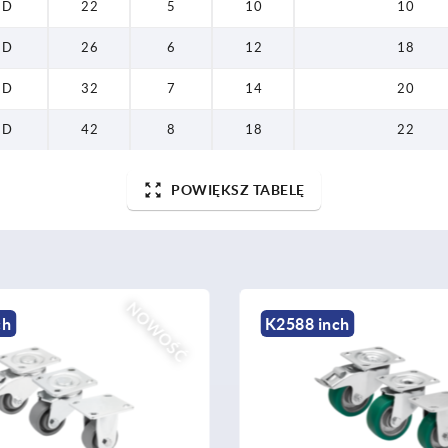
D
22
5
10
10
D
26
6
12
18
D
32
7
14
20
D
42
8
18
22
POWIĘKSZ TABELĘ
NOWOŚĆ
ch
K1774 inch