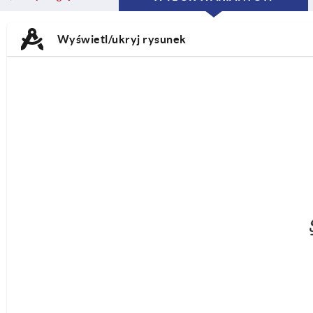
CURRENT
CURRENT
TAB:
TAB:
Wyświetl/ukryj rysunek