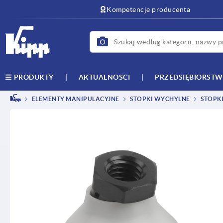
text.skipToContent
text.skipToNavigation
Kompetencje producenta
AKTUALNOŚCI
PRZEDSIĘBIORST
PRODUKTY
ELEMENTY MANIPULACYJNE
STOPKI WYCHYLNE
STOPKI