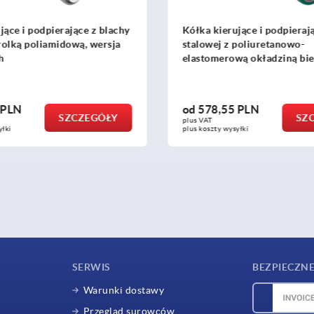
jące i podpierające z blachy
Zestawy kołowe wersja ko
poliuretanowo-
inch
ą okładziną bieżną, wersja
h
 PLN
od
133,72 PLN
SZCZEGÓŁY
SZ
plus VAT
yłki
plus koszty wysyłki
SERWIS
BEZPIECZNE
Warunki dostawy
Przegląd surowców