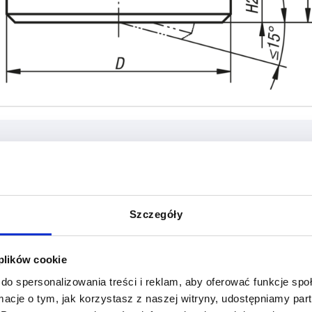
W
Forma
H
Szczegóły
C
15
POWIĘKSZ TABELĘ
D
18
 plików cookie
y dziennie w regularnych odstępach czasu.
22
1-3 dni
do spersonalizowania treści i reklam, aby oferować funkcje sp
ej dacie wysyłki w ostatnim kroku przed
4-20 dni
ormacje o tym, jak korzystasz z naszej witryny, udostępniamy p
26