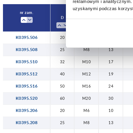
reklamowym i analitycznym. 
uzyskanymi podczas korzysta
50
M16
24
nr zam.
D
D1
SW
F
60
M20
30
K0395.506
20
M6
10
K0395.508
25
M8
13
K0395.510
32
M10
17
K0395.512
40
M12
19
K0395.516
50
M16
24
K0395.520
60
M20
30
K0395.206
20
M6
10
K0395.208
25
M8
13