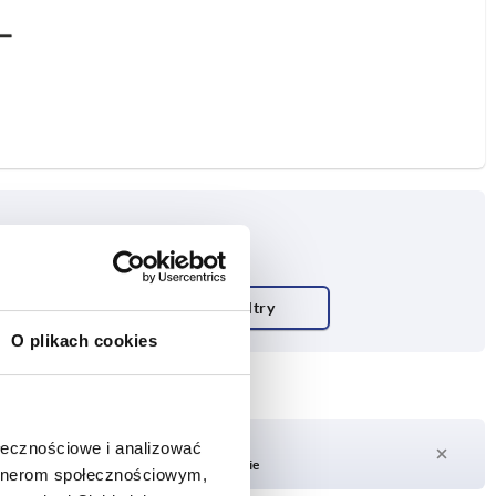
O plikach cookies
Czas dostawy na żądanie
ołecznościowe i analizować
Obecnie brak w magazynie
artnerom społecznościowym,