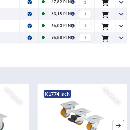
47,82 PLN
53,15 PLN
66,03 PLN
96,88 PLN
NOWOŚĆ
NOWOŚĆ
K2586 inch