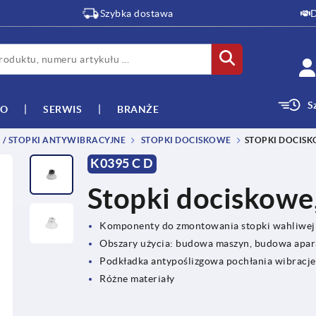
Szybka dostawa
D
S
WO
SERWIS
BRANŻE
 / STOPKI ANTYWIBRACYJNE
STOPKI DOCISKOWE
STOPKI DOCISKO
K0395 C D
Stopki dociskowe,
Komponenty do zmontowania stopki wahliwej
Obszary użycia: budowa maszyn, budowa apara
Podkładka antypoślizgowa pochłania wibracje 
Różne materiały