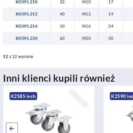
K0395.210
32
M10
17
K0395.212
40
M12
19
K0395.216
50
M16
24
K0395.220
60
M20
30
12
z 12 wpisów
Inni klienci kupili również
NOWOŚĆ
K2590 inch
K2588 in