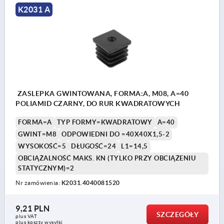
K2031 A
ZASLEPKA GWINTOWANA, FORMA:A, M08, A=40
POLIAMID CZARNY, DO RUR KWADRATOWYCH
FORMA=A
TYP FORMY=KWADRATOWY
A=40
GWINT=M8
ODPOWIEDNI DO =40X40X1,5-2
WYSOKOŚĆ=5
DŁUGOŚĆ=24
L1=14,5
OBCIĄŻALNOŚĆ MAKS. KN (TYLKO PRZY OBCIĄŻENIU
STATYCZNYM)=2
Nr zamówienia:
K2031.4040081520
9,21 PLN
SZCZEGÓŁY
plus VAT
plus koszty wysyłki