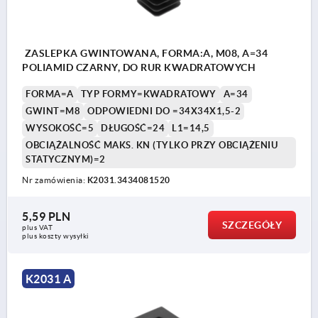
ZASLEPKA GWINTOWANA, FORMA:A, M08, A=34
POLIAMID CZARNY, DO RUR KWADRATOWYCH
FORMA=A
TYP FORMY=KWADRATOWY
A=34
GWINT=M8
ODPOWIEDNI DO =34X34X1,5-2
WYSOKOŚĆ=5
DŁUGOŚĆ=24
L1=14,5
OBCIĄŻALNOŚĆ MAKS. KN (TYLKO PRZY OBCIĄŻENIU
STATYCZNYM)=2
Nr zamówienia:
K2031.3434081520
5,59 PLN
SZCZEGÓŁY
plus VAT
plus koszty wysyłki
K2031 A