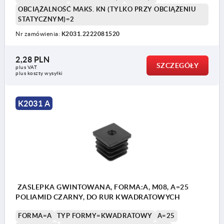
OBCIĄŻALNOŚĆ MAKS. KN (TYLKO PRZY OBCIĄŻENIU
STATYCZNYM)=2
Nr zamówienia:
K2031.2222081520
2,28 PLN
SZCZEGÓŁY
plus VAT
plus koszty wysyłki
K2031 A
ZASLEPKA GWINTOWANA, FORMA:A, M08, A=25
POLIAMID CZARNY, DO RUR KWADRATOWYCH
FORMA=A
TYP FORMY=KWADRATOWY
A=25