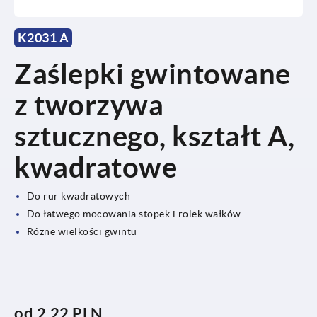
K2031 A
Zaślepki gwintowane
z tworzywa
sztucznego, kształt A,
kwadratowe
Do rur kwadratowych
Do łatwego mocowania stopek i rolek wałków
Różne wielkości gwintu
od
2,22 PLN