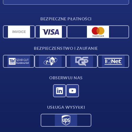
Warunki dostawy
BEZPIECZNE PŁATNOŚCI
Przegląd surowców
Dane CAD
Kontakt
BEZPIECZEŃSTWO I ZAUFANIE
OBSERWUJ NAS
USŁUGA WYSYŁKI