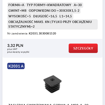
FORMA=A
TYP FORMY=KWADRATOWY
A=30
GWINT=M8
ODPOWIEDNI DO =30X30X1,5-2
WYSOKOŚĆ=5
DŁUGOŚĆ=16,5
L1=14,5
OBCIĄŻALNOŚĆ MAKS. KN (TYLKO PRZY OBCIĄŻENIU
STATYCZNYM)=2
Nr zamówienia:
K2031.3030081520
3,32 PLN
SZCZEGÓŁY
plus VAT
plus koszty wysyłki
K2031 A