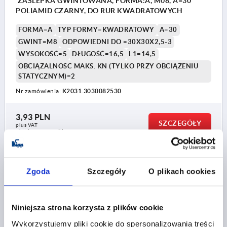
ZASLEPKA GWINTOWANA, FORMA:A, M08, A=30
POLIAMID CZARNY, DO RUR KWADRATOWYCH
FORMA=A
TYP FORMY=KWADRATOWY
A=30
GWINT=M8
ODPOWIEDNI DO =30X30X2,5-3
WYSOKOŚĆ=5
DŁUGOŚĆ=16,5
L1=14,5
OBCIĄŻALNOŚĆ MAKS. KN (TYLKO PRZY OBCIĄŻENIU
STATYCZNYM)=2
Nr zamówienia:
K2031.3030082530
3,93 PLN
SZCZEGÓŁY
plus VAT
plus koszty wysyłki
K2031 A
Zgoda
Szczegóły
O plikach cookies
Niniejsza strona korzysta z plików cookie
Wykorzystujemy pliki cookie do spersonalizowania treści