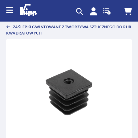
text.skipToContent
text.skipToNavigation
ZAŚLEPKI GWINTOWANE Z TWORZYWA SZTUCZNEGO DO RUR
KWADRATOWYCH