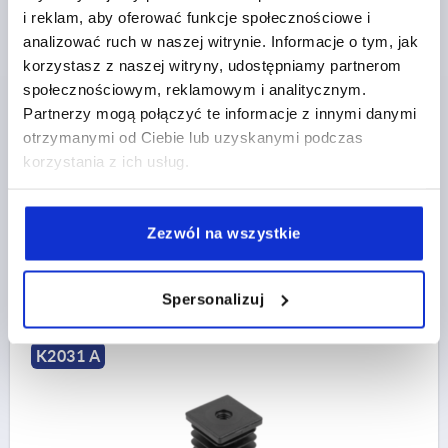
i reklam, aby oferować funkcje społecznościowe i
ZASLEPKA GWINTOWANA, FORMA:A, M08, A=32
analizować ruch w naszej witrynie. Informacje o tym, jak
POLIAMID CZARNY, DO RUR KWADRATOWYCH
korzystasz z naszej witryny, udostępniamy partnerom
społecznościowym, reklamowym i analitycznym.
FORMA=A
TYP FORMY=KWADRATOWY
A=32
Partnerzy mogą połączyć te informacje z innymi danymi
GWINT=M8
ODPOWIEDNI DO =32X32X1,5-2
otrzymanymi od Ciebie lub uzyskanymi podczas
WYSOKOŚĆ=5
DŁUGOŚĆ=24
L1=14,5
korzystania z ich usług.
OBCIĄŻALNOŚĆ MAKS. KN (TYLKO PRZY OBCIĄŻENIU
STATYCZNYM)=2
Nr zamówienia:
K2031.3232081520
Zezwól na wszystkie
5,22 PLN
SZCZEGÓŁY
plus VAT
plus koszty wysyłki
Spersonalizuj
K2031 A