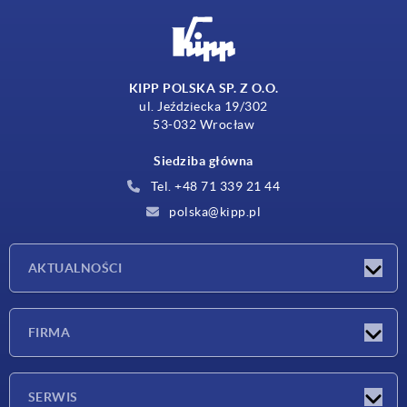
KIPP POLSKA SP. Z O.O.
ul. Jeździecka 19/302
53-032 Wrocław
Siedziba główna
Tel. +48 71 339 21 44
polska@kipp.pl
AKTUALNOŚCI
Nowości
FIRMA
Targi
Firma
SERWIS