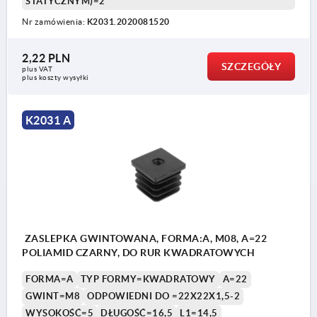
STATYCZNYM)=2
Nr zamówienia:
K2031.2020081520
2,22 PLN
SZCZEGÓŁY
plus VAT
plus koszty wysyłki
K2031 A
ZASLEPKA GWINTOWANA, FORMA:A, M08, A=22
POLIAMID CZARNY, DO RUR KWADRATOWYCH
FORMA=A
TYP FORMY=KWADRATOWY
A=22
GWINT=M8
ODPOWIEDNI DO =22X22X1,5-2
WYSOKOŚĆ=5
DŁUGOŚĆ=16,5
L1=14,5