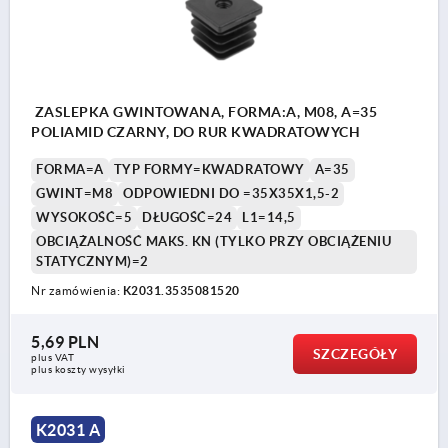
ZASLEPKA GWINTOWANA, FORMA:A, M08, A=35
POLIAMID CZARNY, DO RUR KWADRATOWYCH
FORMA=A
TYP FORMY=KWADRATOWY
A=35
GWINT=M8
ODPOWIEDNI DO =35X35X1,5-2
WYSOKOŚĆ=5
DŁUGOŚĆ=24
L1=14,5
OBCIĄŻALNOŚĆ MAKS. KN (TYLKO PRZY OBCIĄŻENIU
STATYCZNYM)=2
Nr zamówienia:
K2031.3535081520
5,69 PLN
SZCZEGÓŁY
plus VAT
plus koszty wysyłki
K2031 A