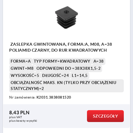
ZASLEPKA GWINTOWANA, FORMA:A, M08, A=38
POLIAMID CZARNY, DO RUR KWADRATOWYCH
FORMA=A
TYP FORMY=KWADRATOWY
A=38
GWINT=M8
ODPOWIEDNI DO =38X38X1,5-2
WYSOKOŚĆ=5
DŁUGOŚĆ=24
L1=14,5
OBCIĄŻALNOŚĆ MAKS. KN (TYLKO PRZY OBCIĄŻENIU
STATYCZNYM)=2
Nr zamówienia:
K2031.3838081520
8,43 PLN
SZCZEGÓŁY
plus VAT
plus koszty wysyłki