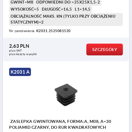
GWINT=M8
ODPOWIEDNI DO =25X25X1,5-2
WYSOKOŚĆ=5
DŁUGOŚĆ=16,5
L1=14,5
OBCIĄŻALNOŚĆ MAKS. KN (TYLKO PRZY OBCIĄŻENIU
STATYCZNYM)=2
Nr zamówienia:
K2031.2525081520
2,63 PLN
SZCZEGÓŁY
plus VAT
plus koszty wysyłki
K2031 A
ZASLEPKA GWINTOWANA, FORMA:A, M08, A=30
POLIAMID CZARNY, DO RUR KWADRATOWYCH