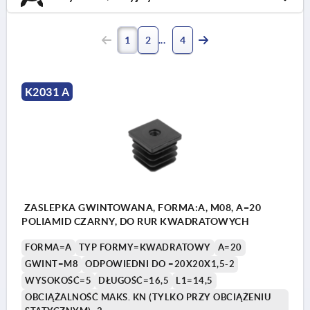
1
2
4
K2031 A
ZASLEPKA GWINTOWANA, FORMA:A, M08, A=20
POLIAMID CZARNY, DO RUR KWADRATOWYCH
FORMA=A
TYP FORMY=KWADRATOWY
A=20
GWINT=M8
ODPOWIEDNI DO =20X20X1,5-2
WYSOKOŚĆ=5
DŁUGOŚĆ=16,5
L1=14,5
OBCIĄŻALNOŚĆ MAKS. KN (TYLKO PRZY OBCIĄŻENIU