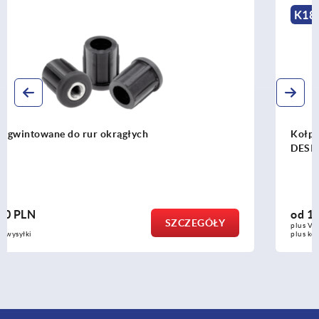
K1821
Kołpaki ochronne ze stali nierdzewnej w wersji Hygienic
DESIGN
od
136,62 PLN
SZCZEGÓŁY
plus VAT
plus koszty wysyłki