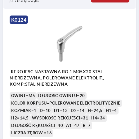
plus koszty wysyłki
K0124
REKOJESC NASTAWNA RO.1 M05X20 STAL
NIERDZEWNA, POLEROWANE ELEKTROLIT.,
KOMP:STAL NIERDZEWNA
GWINT=M5
DŁUGOŚĆ GWINTU=20
KOLOR KORPUSU=POLEROWANE ELEKTROLITYCZNIE
ROZMIAR=1
D=10
D1=13
D2=14
H=24,5
H1=4
H2=14,5
WYSOKOŚĆ RĘKOJEŚCI=31
H4=34
DŁUGOŚĆ RĘKOJEŚCI=40
A1=47
B=7
LICZBA ZĘBÓW =16