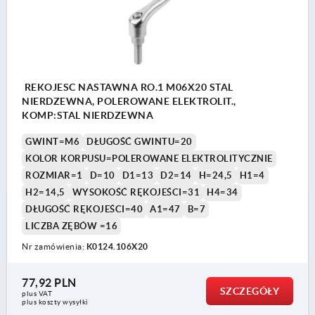
REKOJESC NASTAWNA RO.1 M06X20 STAL
NIERDZEWNA, POLEROWANE ELEKTROLIT.,
KOMP:STAL NIERDZEWNA
GWINT=M6
DŁUGOŚĆ GWINTU=20
KOLOR KORPUSU=POLEROWANE ELEKTROLITYCZNIE
ROZMIAR=1
D=10
D1=13
D2=14
H=24,5
H1=4
H2=14,5
WYSOKOŚĆ RĘKOJEŚCI=31
H4=34
DŁUGOŚĆ RĘKOJEŚCI=40
A1=47
B=7
LICZBA ZĘBÓW =16
Nr zamówienia:
K0124.106X20
77,92 PLN
SZCZEGÓŁY
plus VAT
plus koszty wysyłki