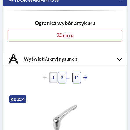
Ogranicz wybór artykułu
FILTR
Wyświetl/ukryj rysunek
1
2
11
K0124