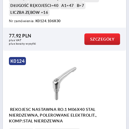
DŁUGOŚĆ RĘKOJEŚCI=40
A1=47
B=7
LICZBA ZĘBÓW =16
Nr zamówienia:
K0124.106X30
77,92 PLN
SZCZEGÓŁY
plus VAT
plus koszty wysyłki
K0124
REKOJESC NASTAWNA RO.1 M06X40 STAL
NIERDZEWNA, POLEROWANE ELEKTROLIT.,
KOMP:STAL NIERDZEWNA