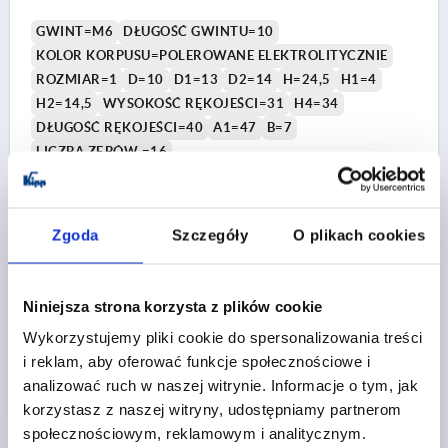
GWINT=M6
DŁUGOŚĆ GWINTU=10
KOLOR KORPUSU=POLEROWANE ELEKTROLITYCZNIE
ROZMIAR=1
D=10
D1=13
D2=14
H=24,5
H1=4
H2=14,5
WYSOKOŚĆ RĘKOJEŚCI=31
H4=34
DŁUGOŚĆ RĘKOJEŚCI=40
A1=47
B=7
LICZBA ZĘBÓW =16
Nr zamówienia:
K0124.106X10
77,92 PLN
Zgoda
Szczegóły
O plikach cookies
SZCZEGÓŁY
plus VAT
plus koszty wysyłki
Niniejsza strona korzysta z plików cookie
K0124
Wykorzystujemy pliki cookie do spersonalizowania treści
i reklam, aby oferować funkcje społecznościowe i
analizować ruch w naszej witrynie. Informacje o tym, jak
korzystasz z naszej witryny, udostępniamy partnerom
społecznościowym, reklamowym i analitycznym.