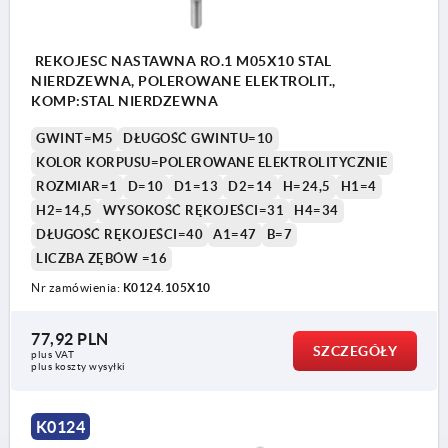
REKOJESC NASTAWNA RO.1 M05X10 STAL
NIERDZEWNA, POLEROWANE ELEKTROLIT.,
KOMP:STAL NIERDZEWNA
GWINT=M5
DŁUGOŚĆ GWINTU=10
KOLOR KORPUSU=POLEROWANE ELEKTROLITYCZNIE
ROZMIAR=1
D=10
D1=13
D2=14
H=24,5
H1=4
H2=14,5
WYSOKOŚĆ RĘKOJEŚCI=31
H4=34
DŁUGOŚĆ RĘKOJEŚCI=40
A1=47
B=7
LICZBA ZĘBÓW =16
Nr zamówienia:
K0124.105X10
1) Kopuła kulista DIN EN ISO 4753
77,92 PLN
SZCZEGÓŁY
plus VAT
plus koszty wysyłki
K0124