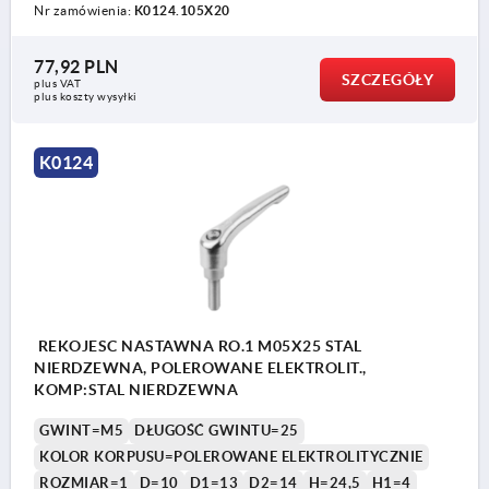
Nr zamówienia:
K0124.105X20
77,92 PLN
SZCZEGÓŁY
plus VAT
plus koszty wysyłki
K0124
REKOJESC NASTAWNA RO.1 M05X25 STAL
NIERDZEWNA, POLEROWANE ELEKTROLIT.,
KOMP:STAL NIERDZEWNA
GWINT=M5
DŁUGOŚĆ GWINTU=25
KOLOR KORPUSU=POLEROWANE ELEKTROLITYCZNIE
ROZMIAR=1
D=10
D1=13
D2=14
H=24,5
H1=4