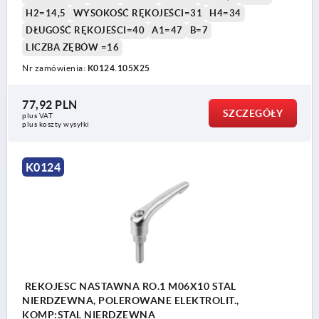
H2=14,5
WYSOKOŚĆ RĘKOJEŚCI=31
H4=34
DŁUGOŚĆ RĘKOJEŚCI=40
A1=47
B=7
LICZBA ZĘBÓW =16
Nr zamówienia:
K0124.105X25
77,92 PLN
SZCZEGÓŁY
plus VAT
plus koszty wysyłki
K0124
REKOJESC NASTAWNA RO.1 M06X10 STAL
NIERDZEWNA, POLEROWANE ELEKTROLIT.,
KOMP:STAL NIERDZEWNA