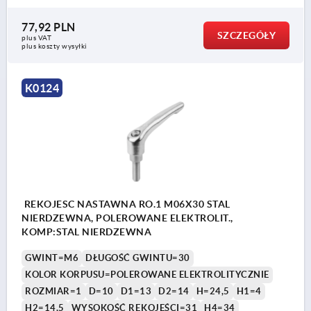
77,92 PLN
SZCZEGÓŁY
plus VAT
plus koszty wysyłki
K0124
REKOJESC NASTAWNA RO.1 M06X30 STAL
NIERDZEWNA, POLEROWANE ELEKTROLIT.,
KOMP:STAL NIERDZEWNA
GWINT=M6
DŁUGOŚĆ GWINTU=30
KOLOR KORPUSU=POLEROWANE ELEKTROLITYCZNIE
ROZMIAR=1
D=10
D1=13
D2=14
H=24,5
H1=4
H2=14,5
WYSOKOŚĆ RĘKOJEŚCI=31
H4=34