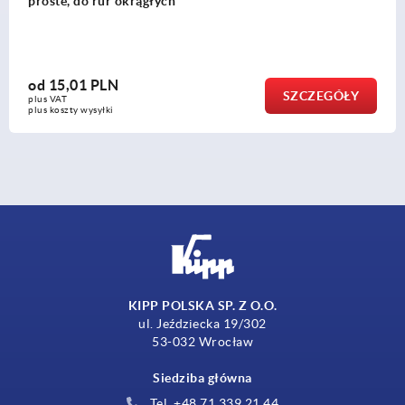
proste, do rur okrągłych
od
15,01 PLN
SZCZEGÓŁY
plus VAT
plus koszty wysyłki
KIPP POLSKA SP. Z O.O.
ul. Jeździecka 19/302
53-032 Wrocław
Siedziba główna
Tel. +48 71 339 21 44