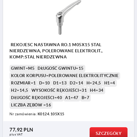
REKOJESC NASTAWNA RO.1 M05X15 STAL
NIERDZEWNA, POLEROWANE ELEKTROLIT.,
KOMP:STAL NIERDZEWNA
GWINT=M5
DŁUGOŚĆ GWINTU=15
KOLOR KORPUSU=POLEROWANE ELEKTROLITYCZNIE
ROZMIAR=1
D=10
D1=13
D2=14
H=24,5
H1=4
H2=14,5
WYSOKOŚĆ RĘKOJEŚCI=31
H4=34
DŁUGOŚĆ RĘKOJEŚCI=40
A1=47
B=7
LICZBA ZĘBÓW =16
Nr zamówienia:
K0124.105X15
77,92 PLN
SZCZEGÓŁY
plus VAT