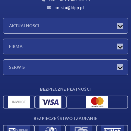
polska@kipp.pl
AKTUALNOŚCI
Nowości
FIRMA
Targi
Firma
SERWIS
Warunki dostawy
BEZPIECZNE PŁATNOŚCI
Przegląd surowców
Dane CAD
Kontakt
BEZPIECZEŃSTWO I ZAUFANIE