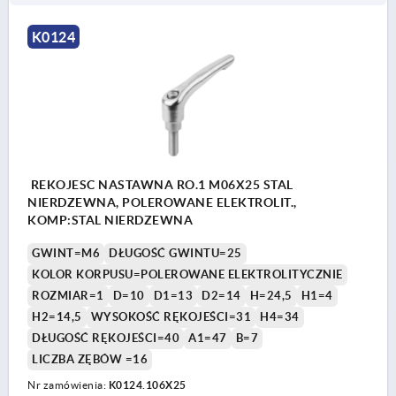
K0124
REKOJESC NASTAWNA RO.1 M06X25 STAL
NIERDZEWNA, POLEROWANE ELEKTROLIT.,
KOMP:STAL NIERDZEWNA
GWINT=M6
DŁUGOŚĆ GWINTU=25
KOLOR KORPUSU=POLEROWANE ELEKTROLITYCZNIE
ROZMIAR=1
D=10
D1=13
D2=14
H=24,5
H1=4
H2=14,5
WYSOKOŚĆ RĘKOJEŚCI=31
H4=34
DŁUGOŚĆ RĘKOJEŚCI=40
A1=47
B=7
LICZBA ZĘBÓW =16
Nr zamówienia:
K0124.106X25