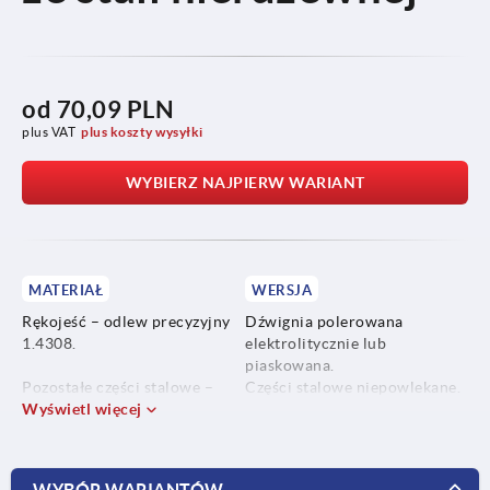
od
70,09 PLN
plus VAT
plus koszty wysyłki
WYBIERZ NAJPIERW WARIANT
MATERIAŁ
WERSJA
Rękojeść – odlew precyzyjny
Dźwignia polerowana
1.4308.
elektrolitycznie lub
piaskowana.
Pozostałe części stalowe –
Części stalowe niepowlekane.
1.4305.
Wyświetl więcej
WYBÓR WARIANTÓW