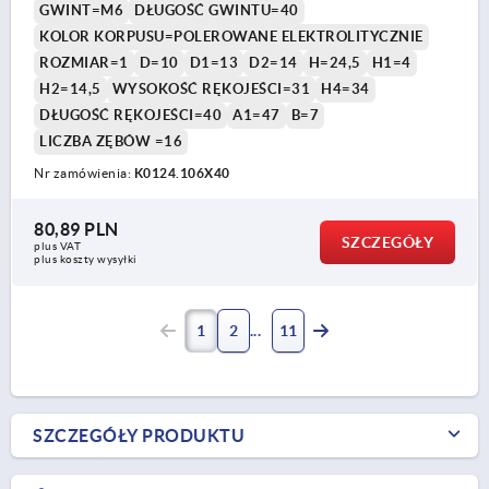
GWINT=M6
DŁUGOŚĆ GWINTU=40
KOLOR KORPUSU=POLEROWANE ELEKTROLITYCZNIE
ROZMIAR=1
D=10
D1=13
D2=14
H=24,5
H1=4
H2=14,5
WYSOKOŚĆ RĘKOJEŚCI=31
H4=34
DŁUGOŚĆ RĘKOJEŚCI=40
A1=47
B=7
LICZBA ZĘBÓW =16
Nr zamówienia:
K0124.106X40
80,89 PLN
SZCZEGÓŁY
plus VAT
plus koszty wysyłki
1
2
11
SZCZEGÓŁY PRODUKTU