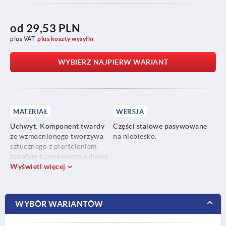
od
29,53 PLN
plus VAT
plus koszty wysyłki
WYBIERZ NAJPIERW WARIANT
MATERIAŁ
WERSJA
Uchwyt: Komponent twardy
Części stalowe pasywowane
ze wzmocnionego tworzywa
na niebiesko.
sztucznego z pierścieniem
zębatym z cynkowego odlewu
ciśnieniowego.
Wyświetl więcej
Komponent miękki z
termoplastycznego
elastomeru.
WYBÓR WARIANTÓW
Części stalowe: klasa
wytrzymałości 5.8.