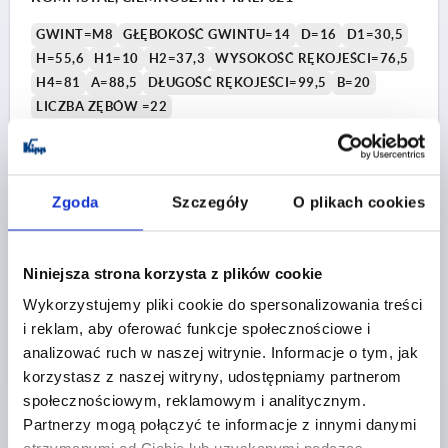
GWINT=M8
GŁĘBOKOŚĆ GWINTU=14
D=16
D1=30,5
H=55,6
H1=10
H2=37,3
WYSOKOŚĆ RĘKOJEŚCI=76,5
H4=81
A=88,5
DŁUGOŚĆ RĘKOJEŚCI=99,5
B=20
LICZBA ZĘBÓW =22
Nr zamówienia:
K0981.3081
29,53 PLN
SZCZEGÓŁY
Zgoda
Szczegóły
O plikach cookies
plus VAT
plus koszty wysyłki
Niniejsza strona korzysta z plików cookie
K0981
Wykorzystujemy pliki cookie do spersonalizowania treści
i reklam, aby oferować funkcje społecznościowe i
analizować ruch w naszej witrynie. Informacje o tym, jak
korzystasz z naszej witryny, udostępniamy partnerom
społecznościowym, reklamowym i analitycznym.
Partnerzy mogą połączyć te informacje z innymi danymi
REKOJESC NASTAWNA ERGONOMICZNY RO.3 M10