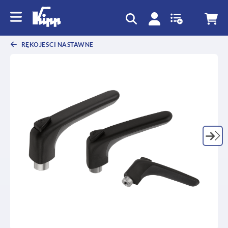
text.skipToContent
text.skipToNavigation
RĘKOJEŚCI NASTAWNE