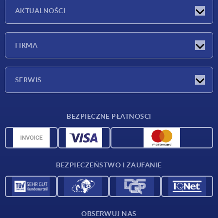
AKTUALNOŚCI
Nowości
FIRMA
Targi
Firma
SERWIS
Warunki dostawy
BEZPIECZNE PŁATNOŚCI
Przegląd surowców
Dane CAD
Kontakt
BEZPIECZEŃSTWO I ZAUFANIE
OBSERWUJ NAS