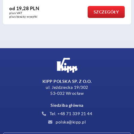
od
19,28 PLN
SZCZEGÓŁY
plus VAT
plus koszty wysyłki
KIPP POLSKA SP. Z O.O.
ul. Jeździecka 19/302
53-032 Wrocław
Siedziba główna
Tel. +48 71 339 21 44
polska@kipp.pl