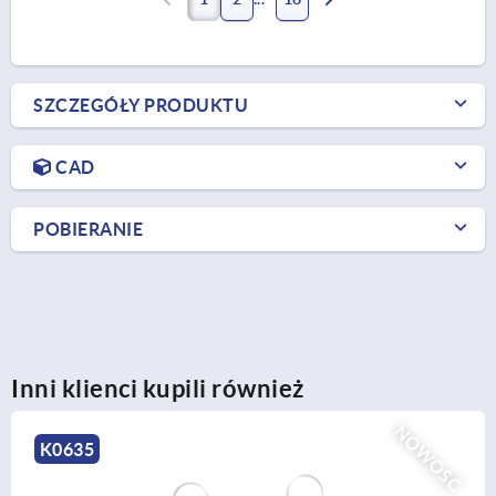
SZCZEGÓŁY PRODUKTU
CAD
POBIERANIE
Inni klienci kupili również
ŚĆ
NOW
K0342