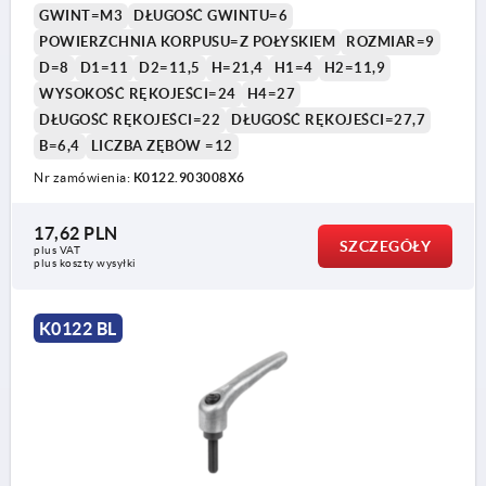
GWINT=M3
DŁUGOŚĆ GWINTU=6
POWIERZCHNIA KORPUSU=Z POŁYSKIEM
ROZMIAR=9
D=8
D1=11
D2=11,5
H=21,4
H1=4
H2=11,9
WYSOKOŚĆ RĘKOJEŚCI=24
H4=27
DŁUGOŚĆ RĘKOJEŚCI=22
DŁUGOŚĆ RĘKOJEŚCI=27,7
B=6,4
LICZBA ZĘBÓW =12
Nr zamówienia:
K0122.903008X6
1) Kopuła kulista DIN EN ISO 4753
17,62 PLN
SZCZEGÓŁY
plus VAT
plus koszty wysyłki
K0122 BL