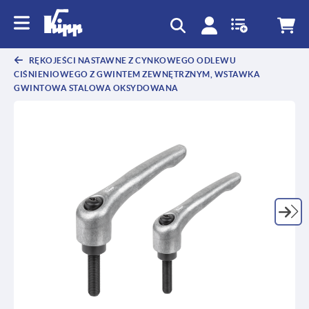
text.skipToContent
text.skipToNavigation
RĘKOJEŚCI NASTAWNE Z CYNKOWEGO ODLEWU
CIŚNIENIOWEGO Z GWINTEM ZEWNĘTRZNYM, WSTAWKA
GWINTOWA STALOWA OKSYDOWANA