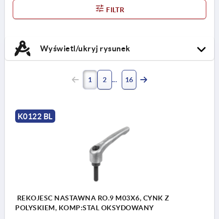
FILTR
Wyświetl/ukryj rysunek
1
2
16
K0122 BL
REKOJESC NASTAWNA RO.9 M03X6, CYNK Z
POLYSKIEM, KOMP:STAL OKSYDOWANY