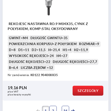
REKOJESC NASTAWNA RO.9 M04X35, CYNK Z
POLYSKIEM, KOMP:STAL OKSYDOWANY
GWINT=M4
DŁUGOŚĆ GWINTU=35
POWIERZCHNIA KORPUSU=Z POŁYSKIEM
ROZMIAR=9
D=8
D1=11
D2=11,5
H=21,4
H1=4
H2=11,9
WYSOKOŚĆ RĘKOJEŚCI=24
H4=27
DŁUGOŚĆ RĘKOJEŚCI=22
DŁUGOŚĆ RĘKOJEŚCI=27,7
B=6,4
LICZBA ZĘBÓW =12
Nr zamówienia:
K0122.904008X35
19,16 PLN
SZCZEGÓŁY
plus VAT
plus koszty wysyłki
1
2
16