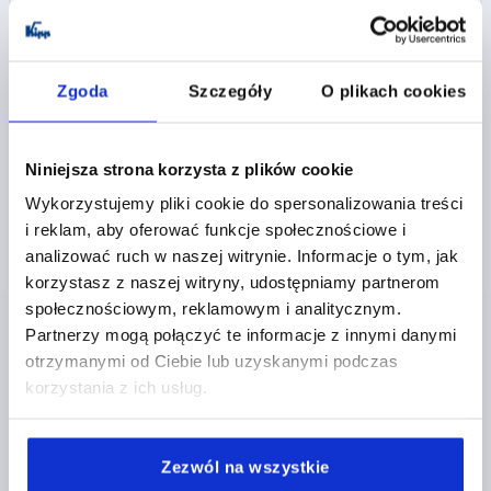
17,62 PLN
SZCZEGÓŁY
plus VAT
plus koszty wysyłki
Zgoda
Szczegóły
O plikach cookies
K0122 BL
Niniejsza strona korzysta z plików cookie
Wykorzystujemy pliki cookie do spersonalizowania treści
i reklam, aby oferować funkcje społecznościowe i
analizować ruch w naszej witrynie. Informacje o tym, jak
korzystasz z naszej witryny, udostępniamy partnerom
społecznościowym, reklamowym i analitycznym.
REKOJESC NASTAWNA RO.9 M04X15, CYNK Z
POLYSKIEM, KOMP:STAL OKSYDOWANY
Partnerzy mogą połączyć te informacje z innymi danymi
otrzymanymi od Ciebie lub uzyskanymi podczas
GWINT=M4
DŁUGOŚĆ GWINTU=15
korzystania z ich usług.
POWIERZCHNIA KORPUSU=Z POŁYSKIEM
ROZMIAR=9
D=8
D1=11
D2=11,5
H=21,4
H1=4
H2=11,9
WYSOKOŚĆ RĘKOJEŚCI=24
H4=27
Zezwól na wszystkie
DŁUGOŚĆ RĘKOJEŚCI=22
DŁUGOŚĆ RĘKOJEŚCI=27,7