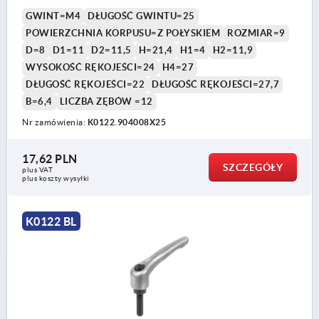
GWINT=M4
DŁUGOŚĆ GWINTU=25
POWIERZCHNIA KORPUSU=Z POŁYSKIEM
ROZMIAR=9
D=8
D1=11
D2=11,5
H=21,4
H1=4
H2=11,9
WYSOKOŚĆ RĘKOJEŚCI=24
H4=27
DŁUGOŚĆ RĘKOJEŚCI=22
DŁUGOŚĆ RĘKOJEŚCI=27,7
B=6,4
LICZBA ZĘBÓW =12
Nr zamówienia:
K0122.904008X25
17,62 PLN
SZCZEGÓŁY
plus VAT
plus koszty wysyłki
K0122 BL