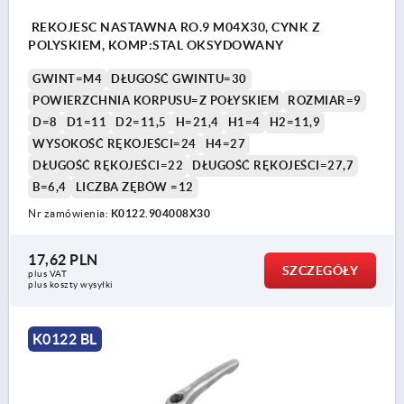
REKOJESC NASTAWNA RO.9 M04X30, CYNK Z
POLYSKIEM, KOMP:STAL OKSYDOWANY
GWINT=M4
DŁUGOŚĆ GWINTU=30
POWIERZCHNIA KORPUSU=Z POŁYSKIEM
ROZMIAR=9
D=8
D1=11
D2=11,5
H=21,4
H1=4
H2=11,9
WYSOKOŚĆ RĘKOJEŚCI=24
H4=27
DŁUGOŚĆ RĘKOJEŚCI=22
DŁUGOŚĆ RĘKOJEŚCI=27,7
B=6,4
LICZBA ZĘBÓW =12
Nr zamówienia:
K0122.904008X30
17,62 PLN
SZCZEGÓŁY
plus VAT
plus koszty wysyłki
K0122 BL