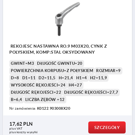
REKOJESC NASTAWNA RO.9 M03X20, CYNK Z
POLYSKIEM, KOMP:STAL OKSYDOWANY
GWINT=M3
DŁUGOŚĆ GWINTU=20
POWIERZCHNIA KORPUSU=Z POŁYSKIEM
ROZMIAR=9
D=8
D1=11
D2=11,5
H=21,4
H1=4
H2=11,9
WYSOKOŚĆ RĘKOJEŚCI=24
H4=27
DŁUGOŚĆ RĘKOJEŚCI=22
DŁUGOŚĆ RĘKOJEŚCI=27,7
B=6,4
LICZBA ZĘBÓW =12
Nr zamówienia:
K0122.903008X20
17,62 PLN
SZCZEGÓŁY
plus VAT
plus koszty wysyłki