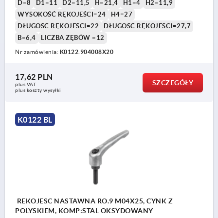
D=8
D1=11
D2=11,5
H=21,4
H1=4
H2=11,9
WYSOKOŚĆ RĘKOJEŚCI=24
H4=27
DŁUGOŚĆ RĘKOJEŚCI=22
DŁUGOŚĆ RĘKOJEŚCI=27,7
B=6,4
LICZBA ZĘBÓW =12
Nr zamówienia:
K0122.904008X20
17,62 PLN
SZCZEGÓŁY
plus VAT
plus koszty wysyłki
K0122 BL
REKOJESC NASTAWNA RO.9 M04X25, CYNK Z
POLYSKIEM, KOMP:STAL OKSYDOWANY