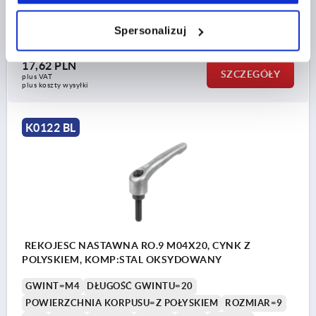
B=6,4
LICZBA ZĘBÓW =12
Spersonalizuj
Nr zamówienia:
K0122.904008X15
17,62 PLN
SZCZEGÓŁY
plus VAT
plus koszty wysyłki
K0122 BL
REKOJESC NASTAWNA RO.9 M04X20, CYNK Z
POLYSKIEM, KOMP:STAL OKSYDOWANY
GWINT=M4
DŁUGOŚĆ GWINTU=20
POWIERZCHNIA KORPUSU=Z POŁYSKIEM
ROZMIAR=9