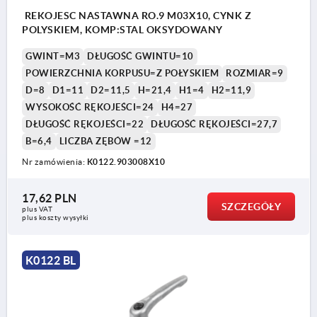
REKOJESC NASTAWNA RO.9 M03X10, CYNK Z
POLYSKIEM, KOMP:STAL OKSYDOWANY
GWINT=M3
DŁUGOŚĆ GWINTU=10
POWIERZCHNIA KORPUSU=Z POŁYSKIEM
ROZMIAR=9
D=8
D1=11
D2=11,5
H=21,4
H1=4
H2=11,9
WYSOKOŚĆ RĘKOJEŚCI=24
H4=27
DŁUGOŚĆ RĘKOJEŚCI=22
DŁUGOŚĆ RĘKOJEŚCI=27,7
B=6,4
LICZBA ZĘBÓW =12
Nr zamówienia:
K0122.903008X10
17,62 PLN
SZCZEGÓŁY
plus VAT
plus koszty wysyłki
K0122 BL