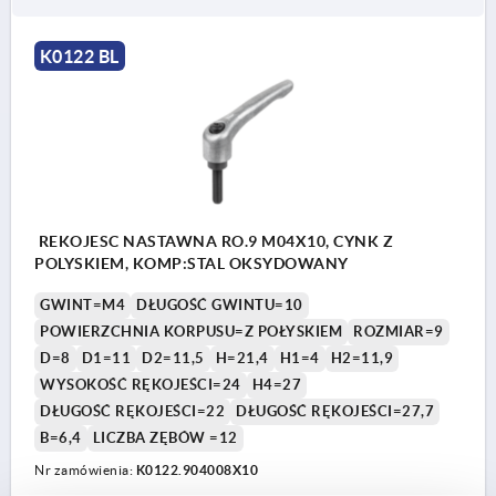
K0122 BL
REKOJESC NASTAWNA RO.9 M04X10, CYNK Z
POLYSKIEM, KOMP:STAL OKSYDOWANY
GWINT=M4
DŁUGOŚĆ GWINTU=10
POWIERZCHNIA KORPUSU=Z POŁYSKIEM
ROZMIAR=9
D=8
D1=11
D2=11,5
H=21,4
H1=4
H2=11,9
WYSOKOŚĆ RĘKOJEŚCI=24
H4=27
DŁUGOŚĆ RĘKOJEŚCI=22
DŁUGOŚĆ RĘKOJEŚCI=27,7
B=6,4
LICZBA ZĘBÓW =12
Nr zamówienia:
K0122.904008X10