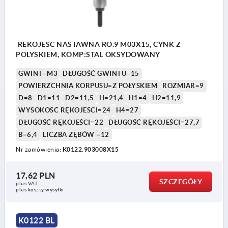
REKOJESC NASTAWNA RO.9 M03X15, CYNK Z
POLYSKIEM, KOMP:STAL OKSYDOWANY
GWINT=M3
DŁUGOŚĆ GWINTU=15
POWIERZCHNIA KORPUSU=Z POŁYSKIEM
ROZMIAR=9
D=8
D1=11
D2=11,5
H=21,4
H1=4
H2=11,9
WYSOKOŚĆ RĘKOJEŚCI=24
H4=27
DŁUGOŚĆ RĘKOJEŚCI=22
DŁUGOŚĆ RĘKOJEŚCI=27,7
B=6,4
LICZBA ZĘBÓW =12
Nr zamówienia:
K0122.903008X15
17,62 PLN
SZCZEGÓŁY
plus VAT
plus koszty wysyłki
K0122 BL