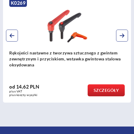
K0269
Rękojeści nastawne z tworzywa sztucznego z gwintem
zewnętrznym i przyciskiem, wstawka gwintowa stalowa
oksydowana
od
14,62 PLN
SZCZEGÓŁY
plus VAT
plus koszty wysyłki