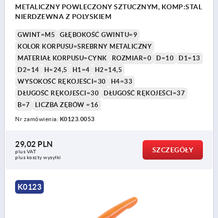
METALICZNY POWLECZONY SZTUCZNYM, KOMP:STAL
NIERDZEWNA Z POLYSKIEM
GWINT=M5
GŁĘBOKOŚĆ GWINTU=9
KOLOR KORPUSU=SREBRNY METALICZNY
MATERIAŁ KORPUSU=CYNK
ROZMIAR=0
D=10
D1=13
D2=14
H=24,5
H1=4
H2=14,5
WYSOKOŚĆ RĘKOJEŚCI=30
H4=33
DŁUGOŚĆ RĘKOJEŚCI=30
DŁUGOŚĆ RĘKOJEŚCI=37
B=7
LICZBA ZĘBÓW =16
Nr zamówienia:
K0123.0053
29,02 PLN
SZCZEGÓŁY
plus VAT
plus koszty wysyłki
K0123