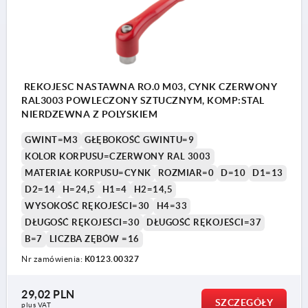
REKOJESC NASTAWNA RO.0 M03, CYNK CZERWONY
RAL3003 POWLECZONY SZTUCZNYM, KOMP:STAL
NIERDZEWNA Z POLYSKIEM
GWINT=M3
GŁĘBOKOŚĆ GWINTU=9
KOLOR KORPUSU=CZERWONY RAL 3003
MATERIAŁ KORPUSU=CYNK
ROZMIAR=0
D=10
D1=13
D2=14
H=24,5
H1=4
H2=14,5
WYSOKOŚĆ RĘKOJEŚCI=30
H4=33
DŁUGOŚĆ RĘKOJEŚCI=30
DŁUGOŚĆ RĘKOJEŚCI=37
B=7
LICZBA ZĘBÓW =16
Nr zamówienia:
K0123.00327
29,02 PLN
SZCZEGÓŁY
plus VAT