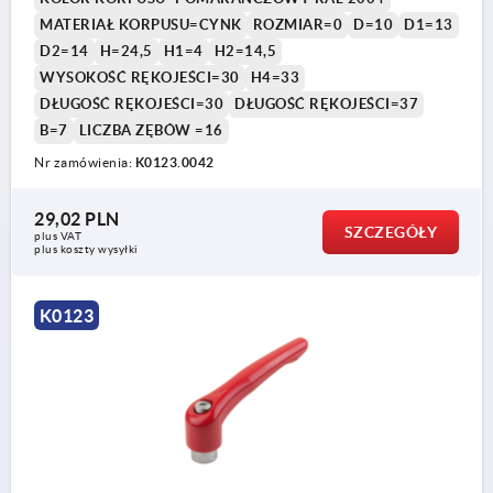
MATERIAŁ KORPUSU=CYNK
ROZMIAR=0
D=10
D1=13
D2=14
H=24,5
H1=4
H2=14,5
WYSOKOŚĆ RĘKOJEŚCI=30
H4=33
DŁUGOŚĆ RĘKOJEŚCI=30
DŁUGOŚĆ RĘKOJEŚCI=37
B=7
LICZBA ZĘBÓW =16
Nr zamówienia:
K0123.0042
29,02 PLN
SZCZEGÓŁY
plus VAT
plus koszty wysyłki
K0123