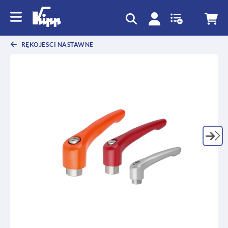
text.skipToContent
text.skipToNavigation
RĘKOJEŚCI NASTAWNE