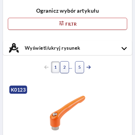
Ogranicz wybór artykułu
FILTR
Wyświetl/ukryj rysunek
1
2
5
K0123