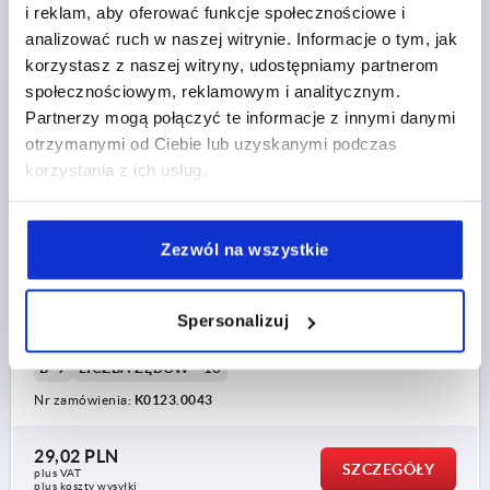
i reklam, aby oferować funkcje społecznościowe i
analizować ruch w naszej witrynie. Informacje o tym, jak
korzystasz z naszej witryny, udostępniamy partnerom
społecznościowym, reklamowym i analitycznym.
Partnerzy mogą połączyć te informacje z innymi danymi
REKOJESC NASTAWNA RO.0 M04, CYNK SREBRNY
otrzymanymi od Ciebie lub uzyskanymi podczas
METALICZNY POWLECZONY SZTUCZNYM, KOMP:STAL
korzystania z ich usług.
NIERDZEWNA Z POLYSKIEM
GWINT=M4
GŁĘBOKOŚĆ GWINTU=9
KOLOR KORPUSU=SREBRNY METALICZNY
Zezwól na wszystkie
MATERIAŁ KORPUSU=CYNK
ROZMIAR=0
D=10
D1=13
D2=14
H=24,5
H1=4
H2=14,5
WYSOKOŚĆ RĘKOJEŚCI=30
H4=33
Spersonalizuj
DŁUGOŚĆ RĘKOJEŚCI=30
DŁUGOŚĆ RĘKOJEŚCI=37
B=7
LICZBA ZĘBÓW =16
Nr zamówienia:
K0123.0043
29,02 PLN
SZCZEGÓŁY
plus VAT
plus koszty wysyłki