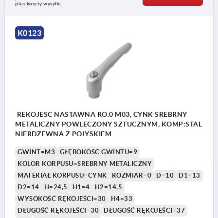
plus koszty wysyłki
K0123
REKOJESC NASTAWNA RO.0 M03, CYNK SREBRNY
METALICZNY POWLECZONY SZTUCZNYM, KOMP:STAL
NIERDZEWNA Z POLYSKIEM
GWINT=M3
GŁĘBOKOŚĆ GWINTU=9
KOLOR KORPUSU=SREBRNY METALICZNY
MATERIAŁ KORPUSU=CYNK
ROZMIAR=0
D=10
D1=13
D2=14
H=24,5
H1=4
H2=14,5
WYSOKOŚĆ RĘKOJEŚCI=30
H4=33
DŁUGOŚĆ RĘKOJEŚCI=30
DŁUGOŚĆ RĘKOJEŚCI=37