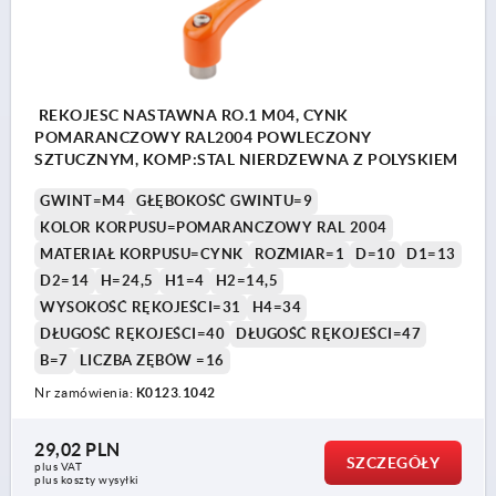
REKOJESC NASTAWNA RO.1 M04, CYNK
POMARANCZOWY RAL2004 POWLECZONY
SZTUCZNYM, KOMP:STAL NIERDZEWNA Z POLYSKIEM
GWINT=M4
GŁĘBOKOŚĆ GWINTU=9
KOLOR KORPUSU=POMARANCZOWY RAL 2004
MATERIAŁ KORPUSU=CYNK
ROZMIAR=1
D=10
D1=13
D2=14
H=24,5
H1=4
H2=14,5
WYSOKOŚĆ RĘKOJEŚCI=31
H4=34
DŁUGOŚĆ RĘKOJEŚCI=40
DŁUGOŚĆ RĘKOJEŚCI=47
B=7
LICZBA ZĘBÓW =16
Nr zamówienia:
K0123.1042
29,02 PLN
SZCZEGÓŁY
plus VAT
plus koszty wysyłki