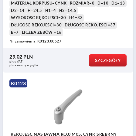
MATERIAŁ KORPUSU=CYNK
ROZMIAR=0
D=10
D1=13
D2=14
H=24,5
H1=4
H2=14,5
WYSOKOŚĆ RĘKOJEŚCI=30
H4=33
DŁUGOŚĆ RĘKOJEŚCI=30
DŁUGOŚĆ RĘKOJEŚCI=37
B=7
LICZBA ZĘBÓW =16
Nr zamówienia:
K0123.00527
29,02 PLN
SZCZEGÓŁY
plus VAT
plus koszty wysyłki
K0123
REKOJESC NASTAWNA RO.0 M05, CYNK SREBRNY