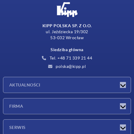
KIPP POLSKA SP. Z O.O.
ul. Jeździecka 19/302
53-032 Wrocław
Siedziba główna
Tel. +48 71 339 21 44
polska@kipp.pl
AKTUALNOŚCI
Nowości
FIRMA
Targi
Firma
SERWIS