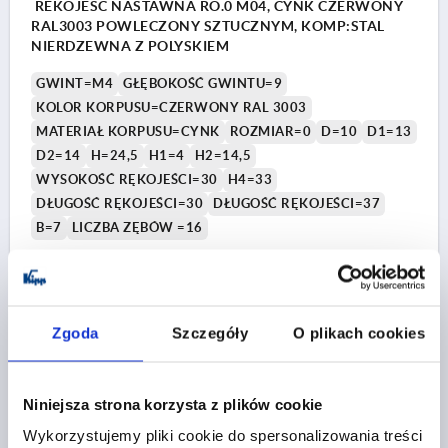
REKOJESC NASTAWNA RO.0 M04, CYNK CZERWONY
RAL3003 POWLECZONY SZTUCZNYM, KOMP:STAL
NIERDZEWNA Z POLYSKIEM
GWINT=M4
GŁĘBOKOŚĆ GWINTU=9
KOLOR KORPUSU=CZERWONY RAL 3003
MATERIAŁ KORPUSU=CYNK
ROZMIAR=0
D=10
D1=13
D2=14
H=24,5
H1=4
H2=14,5
WYSOKOŚĆ RĘKOJEŚCI=30
H4=33
DŁUGOŚĆ RĘKOJEŚCI=30
DŁUGOŚĆ RĘKOJEŚCI=37
B=7
LICZBA ZĘBÓW =16
Nr zamówienia:
K0123.00427
29,02 PLN
SZCZEGÓŁY
plus VAT
Zgoda
Szczegóły
O plikach cookies
plus koszty wysyłki
K0123
Niniejsza strona korzysta z plików cookie
Wykorzystujemy pliki cookie do spersonalizowania treści