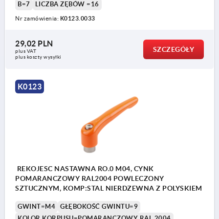
B=7
LICZBA ZĘBÓW =16
Nr zamówienia:
K0123.0033
29,02 PLN
SZCZEGÓŁY
plus VAT
plus koszty wysyłki
K0123
REKOJESC NASTAWNA RO.0 M04, CYNK
POMARANCZOWY RAL2004 POWLECZONY
SZTUCZNYM, KOMP:STAL NIERDZEWNA Z POLYSKIEM
GWINT=M4
GŁĘBOKOŚĆ GWINTU=9
KOLOR KORPUSU=POMARANCZOWY RAL 2004