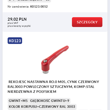
Nr zamówienia:
K0123.0052
29,02 PLN
SZCZEGÓŁY
plus VAT
plus koszty wysyłki
K0123
REKOJESC NASTAWNA RO.0 M05, CYNK CZERWONY
RAL3003 POWLECZONY SZTUCZNYM, KOMP:STAL
NIERDZEWNA Z POLYSKIEM
GWINT=M5
GŁĘBOKOŚĆ GWINTU=9
KOLOR KORPUSU=CZERWONY RAL 3003