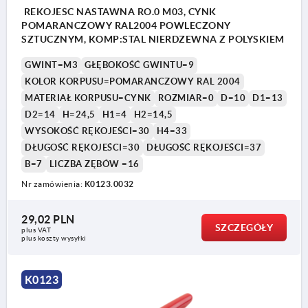
REKOJESC NASTAWNA RO.0 M03, CYNK
POMARANCZOWY RAL2004 POWLECZONY
SZTUCZNYM, KOMP:STAL NIERDZEWNA Z POLYSKIEM
GWINT=M3
GŁĘBOKOŚĆ GWINTU=9
KOLOR KORPUSU=POMARANCZOWY RAL 2004
MATERIAŁ KORPUSU=CYNK
ROZMIAR=0
D=10
D1=13
D2=14
H=24,5
H1=4
H2=14,5
WYSOKOŚĆ RĘKOJEŚCI=30
H4=33
DŁUGOŚĆ RĘKOJEŚCI=30
DŁUGOŚĆ RĘKOJEŚCI=37
B=7
LICZBA ZĘBÓW =16
Nr zamówienia:
K0123.0032
29,02 PLN
SZCZEGÓŁY
plus VAT
plus koszty wysyłki
K0123