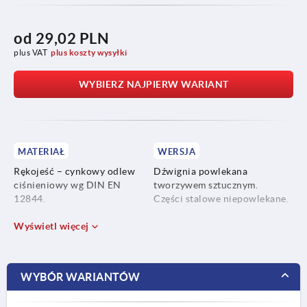
od
29,02 PLN
plus VAT
plus koszty wysyłki
WYBIERZ NAJPIERW WARIANT
MATERIAŁ
WERSJA
Rękojeść – cynkowy odlew
Dźwignia powlekana
ciśnieniowy wg DIN EN
tworzywem sztucznym.
12844.
Części stalowe niepowlekane.
Części stalowe – nierdzewne
Wyświetl więcej
1.4305.
WYBÓR WARIANTÓW