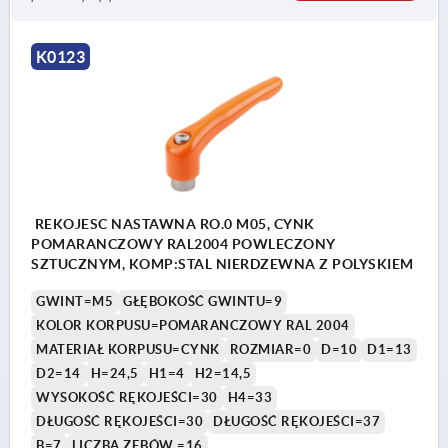
K0123
REKOJESC NASTAWNA RO.0 M05, CYNK
POMARANCZOWY RAL2004 POWLECZONY
SZTUCZNYM, KOMP:STAL NIERDZEWNA Z POLYSKIEM
GWINT=M5
GŁĘBOKOŚĆ GWINTU=9
KOLOR KORPUSU=POMARANCZOWY RAL 2004
MATERIAŁ KORPUSU=CYNK
ROZMIAR=0
D=10
D1=13
D2=14
H=24,5
H1=4
H2=14,5
WYSOKOŚĆ RĘKOJEŚCI=30
H4=33
DŁUGOŚĆ RĘKOJEŚCI=30
DŁUGOŚĆ RĘKOJEŚCI=37
B=7
LICZBA ZĘBÓW =16