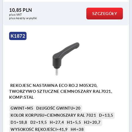
10,85 PLN
SZCZEGÓŁY
plus VAT
plus koszty wysyłki
K1872
REKOJESC NASTAWNA ECO RO.2 M05X20,
TWORZYWO SZTUCZNE CIEMNOSZARY RAL7021,
KOMP:STAL
GWINT=M5
DŁUGOŚĆ GWINTU=20
KOLOR KORPUSU=CIEMNOSZARY RAL 7021
D=13,5
D1=18,8
D2=19,5
H=27,4
H1=5,5
H2=20,7
WYSOKOŚĆ RĘKOJEŚCI=41,9
H4=38