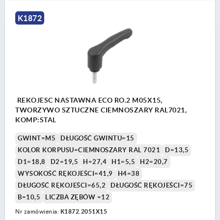
K1872
REKOJESC NASTAWNA ECO RO.2 M05X15,
TWORZYWO SZTUCZNE CIEMNOSZARY RAL7021,
KOMP:STAL
GWINT=M5
DŁUGOŚĆ GWINTU=15
KOLOR KORPUSU=CIEMNOSZARY RAL 7021
D=13,5
D1=18,8
D2=19,5
H=27,4
H1=5,5
H2=20,7
WYSOKOŚĆ RĘKOJEŚCI=41,9
H4=38
DŁUGOŚĆ RĘKOJEŚCI=65,2
DŁUGOŚĆ RĘKOJEŚCI=75
B=10,5
LICZBA ZĘBÓW =12
Nr zamówienia:
K1872.2051X15