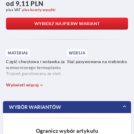
od
9,11 PLN
plus VAT
plus koszty wysyłki
WYBIERZ NAJPIERW WARIANT
MATERIAŁ
WERSJA
Część chwytowa i wstawka za
Stal pasywowana na niebiesko.
wzmocnionego termoplastu.
Trzpień gwintowany ze stali.
Wyświetl więcej
WYBÓR WARIANTÓW
Ogranicz wybór artykułu