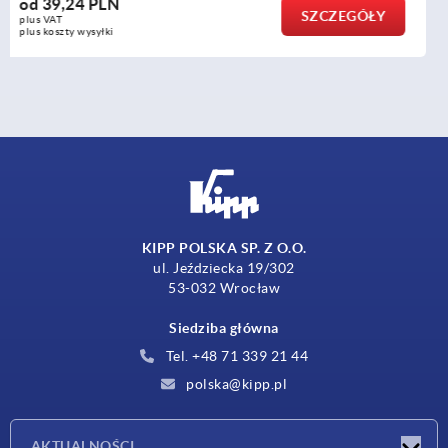
od
16,49 PLN
SZCZEGÓŁY
plus VAT
plus koszty wysyłki
KIPP POLSKA SP. Z O.O.
ul. Jeździecka 19/302
53-032 Wrocław
Siedziba główna
Tel. +48 71 339 21 44
polska@kipp.pl
AKTUALNOŚCI