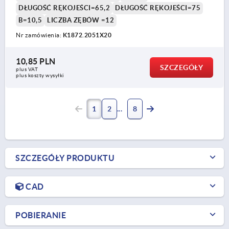
DŁUGOŚĆ RĘKOJEŚCI=65,2
DŁUGOŚĆ RĘKOJEŚCI=75
B=10,5
LICZBA ZĘBÓW =12
Nr zamówienia:
K1872.2051X20
10,85 PLN
SZCZEGÓŁY
plus VAT
plus koszty wysyłki
1
2
8
SZCZEGÓŁY PRODUKTU
CAD
POBIERANIE