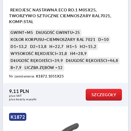
REKOJESC NASTAWNA ECO RO.1 M05X25,
TWORZYWO SZTUCZNE CIEMNOSZARY RAL7021,
KOMP:STAL
GWINT=M5
DŁUGOŚĆ GWINTU=25
KOLOR KORPUSU=CIEMNOSZARY RAL 7021
D=10
D1=13,2
D2=13,8
H=22,7
H1=5
H2=15,2
WYSOKOŚĆ RĘKOJEŚCI=31,8
H4=28,9
DŁUGOŚĆ RĘKOJEŚCI=39,9
DŁUGOŚĆ RĘKOJEŚCI=46,8
B=7,9
LICZBA ZĘBÓW =12
Nr zamówienia:
K1872.1051X25
9,11 PLN
SZCZEGÓŁY
plus VAT
plus koszty wysyłki
K1872