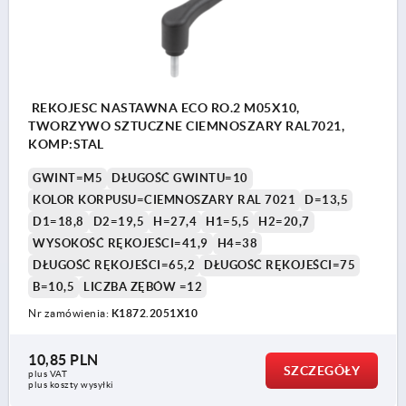
REKOJESC NASTAWNA ECO RO.2 M05X10,
TWORZYWO SZTUCZNE CIEMNOSZARY RAL7021,
KOMP:STAL
GWINT=M5
DŁUGOŚĆ GWINTU=10
KOLOR KORPUSU=CIEMNOSZARY RAL 7021
D=13,5
D1=18,8
D2=19,5
H=27,4
H1=5,5
H2=20,7
WYSOKOŚĆ RĘKOJEŚCI=41,9
H4=38
DŁUGOŚĆ RĘKOJEŚCI=65,2
DŁUGOŚĆ RĘKOJEŚCI=75
B=10,5
LICZBA ZĘBÓW =12
Nr zamówienia:
K1872.2051X10
10,85 PLN
SZCZEGÓŁY
plus VAT
plus koszty wysyłki