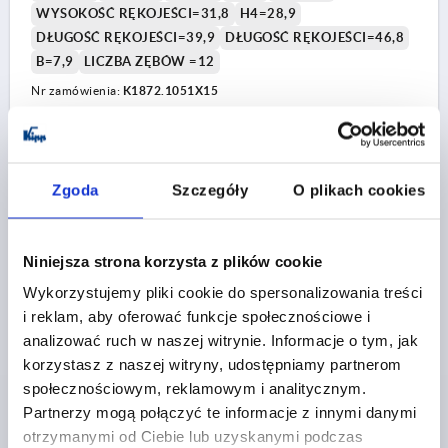
WYSOKOŚĆ RĘKOJEŚCI=31,8
H4=28,9
DŁUGOŚĆ RĘKOJEŚCI=39,9
DŁUGOŚĆ RĘKOJEŚCI=46,8
B=7,9
LICZBA ZĘBÓW =12
Nr zamówienia:
K1872.1051X15
9,11 PLN
SZCZEGÓŁY
plus VAT
plus koszty wysyłki
Zgoda
Szczegóły
O plikach cookies
K1872
Niniejsza strona korzysta z plików cookie
Wykorzystujemy pliki cookie do spersonalizowania treści
i reklam, aby oferować funkcje społecznościowe i
analizować ruch w naszej witrynie. Informacje o tym, jak
korzystasz z naszej witryny, udostępniamy partnerom
społecznościowym, reklamowym i analitycznym.
REKOJESC NASTAWNA ECO RO.1 M05X20,
Partnerzy mogą połączyć te informacje z innymi danymi
TWORZYWO SZTUCZNE CIEMNOSZARY RAL7021,
otrzymanymi od Ciebie lub uzyskanymi podczas
KOMP:STAL