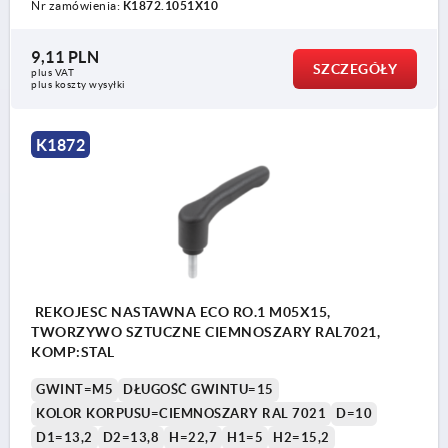
Nr zamówienia:
K1872.1051X10
9,11 PLN
SZCZEGÓŁY
plus VAT
plus koszty wysyłki
K1872
REKOJESC NASTAWNA ECO RO.1 M05X15,
TWORZYWO SZTUCZNE CIEMNOSZARY RAL7021,
KOMP:STAL
GWINT=M5
DŁUGOŚĆ GWINTU=15
KOLOR KORPUSU=CIEMNOSZARY RAL 7021
D=10
D1=13,2
D2=13,8
H=22,7
H1=5
H2=15,2