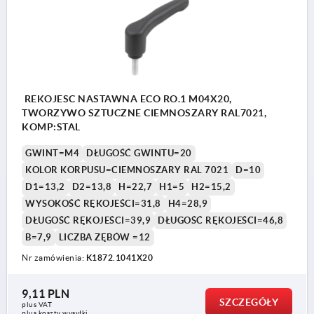
REKOJESC NASTAWNA ECO RO.1 M04X20,
TWORZYWO SZTUCZNE CIEMNOSZARY RAL7021,
KOMP:STAL
GWINT=M4
DŁUGOŚĆ GWINTU=20
KOLOR KORPUSU=CIEMNOSZARY RAL 7021
D=10
D1=13,2
D2=13,8
H=22,7
H1=5
H2=15,2
WYSOKOŚĆ RĘKOJEŚCI=31,8
H4=28,9
DŁUGOŚĆ RĘKOJEŚCI=39,9
DŁUGOŚĆ RĘKOJEŚCI=46,8
B=7,9
LICZBA ZĘBÓW =12
Nr zamówienia:
K1872.1041X20
9,11 PLN
SZCZEGÓŁY
plus VAT
plus koszty wysyłki