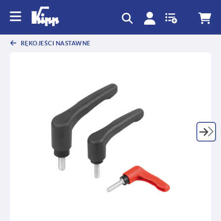
text.skipToContent
text.skipToNavigation
RĘKOJEŚCI NASTAWNE