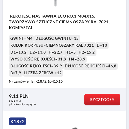
REKOJESC NASTAWNA ECO RO.1 M04X15,
TWORZYWO SZTUCZNE CIEMNOSZARY RAL7021,
KOMP:STAL
GWINT=M4
DŁUGOŚĆ GWINTU=15
KOLOR KORPUSU=CIEMNOSZARY RAL 7021
D=10
D1=13,2
D2=13,8
H=22,7
H1=5
H2=15,2
WYSOKOŚĆ RĘKOJEŚCI=31,8
H4=28,9
DŁUGOŚĆ RĘKOJEŚCI=39,9
DŁUGOŚĆ RĘKOJEŚCI=46,8
B=7,9
LICZBA ZĘBÓW =12
Nr zamówienia:
K1872.1041X15
9,11 PLN
SZCZEGÓŁY
plus VAT
plus koszty wysyłki
K1872