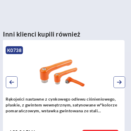
Inni klienci kupili również
K0122
Rękojeści nastawne z cynkowego odlewu ciśnieniowego z
gwintem wewnętrznym, wstawka gwintowa stalowa
oksydowana