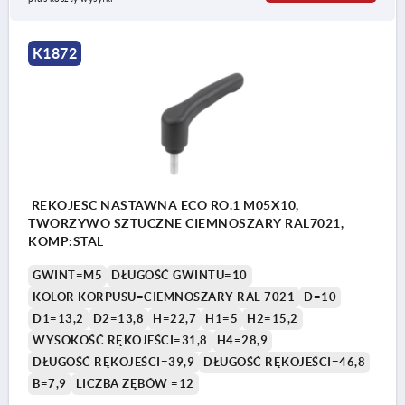
K1872
REKOJESC NASTAWNA ECO RO.1 M05X10,
TWORZYWO SZTUCZNE CIEMNOSZARY RAL7021,
KOMP:STAL
GWINT=M5
DŁUGOŚĆ GWINTU=10
KOLOR KORPUSU=CIEMNOSZARY RAL 7021
D=10
D1=13,2
D2=13,8
H=22,7
H1=5
H2=15,2
WYSOKOŚĆ RĘKOJEŚCI=31,8
H4=28,9
DŁUGOŚĆ RĘKOJEŚCI=39,9
DŁUGOŚĆ RĘKOJEŚCI=46,8
B=7,9
LICZBA ZĘBÓW =12