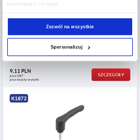
korzystania z ich usług.
GWINT=M5
DŁUGOŚĆ GWINTU=20
KOLOR KORPUSU=CIEMNOSZARY RAL 7021
D=10
D1=13,2
D2=13,8
H=22,7
H1=5
H2=15,2
Zezwól na wszystkie
WYSOKOŚĆ RĘKOJEŚCI=31,8
H4=28,9
DŁUGOŚĆ RĘKOJEŚCI=39,9
DŁUGOŚĆ RĘKOJEŚCI=46,8
B=7,9
LICZBA ZĘBÓW =12
Spersonalizuj
Nr zamówienia:
K1872.1051X20
9,11 PLN
SZCZEGÓŁY
plus VAT
plus koszty wysyłki
K1872