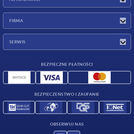
Nowości
FIRMA
Targi
Firma
SERWIS
Warunki dostawy
BEZPIECZNE PŁATNOŚCI
Przegląd surowców
Dane CAD
Kontakt
BEZPIECZEŃSTWO I ZAUFANIE
OBSERWUJ NAS