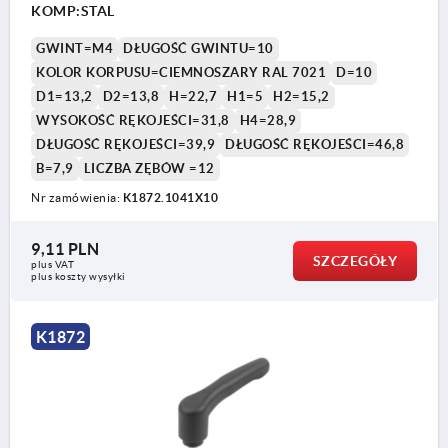
KOMP:STAL
GWINT=M4
DŁUGOŚĆ GWINTU=10
KOLOR KORPUSU=CIEMNOSZARY RAL 7021
D=10
D1=13,2
D2=13,8
H=22,7
H1=5
H2=15,2
WYSOKOŚĆ RĘKOJEŚCI=31,8
H4=28,9
DŁUGOŚĆ RĘKOJEŚCI=39,9
DŁUGOŚĆ RĘKOJEŚCI=46,8
B=7,9
LICZBA ZĘBÓW =12
Nr zamówienia:
K1872.1041X10
9,11 PLN
SZCZEGÓŁY
plus VAT
plus koszty wysyłki
K1872