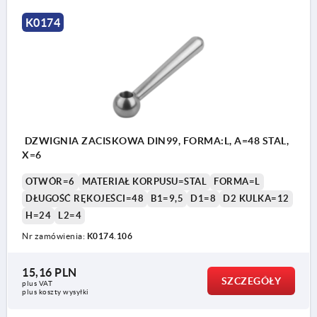
K0174
DZWIGNIA ZACISKOWA DIN99, FORMA:L, A=48 STAL,
X=6
OTWÓR=6
MATERIAŁ KORPUSU=STAL
FORMA=L
DŁUGOŚĆ RĘKOJEŚCI=48
B1=9,5
D1=8
D2 KULKA=12
H=24
L2=4
Nr zamówienia:
K0174.106
15,16 PLN
SZCZEGÓŁY
plus VAT
plus koszty wysyłki
Forma L: z otworem