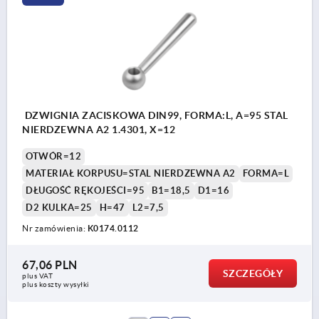
DZWIGNIA ZACISKOWA DIN99, FORMA:L, A=95 STAL
NIERDZEWNA A2 1.4301, X=12
OTWÓR=12
MATERIAŁ KORPUSU=STAL NIERDZEWNA A2
FORMA=L
DŁUGOŚĆ RĘKOJEŚCI=95
B1=18,5
D1=16
D2 KULKA=25
H=47
L2=7,5
Nr zamówienia:
K0174.0112
67,06 PLN
SZCZEGÓŁY
plus VAT
plus koszty wysyłki