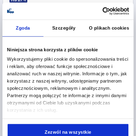
Zgoda
Szczegóły
O plikach cookies
Niniejsza strona korzysta z plików cookie
DZWIGNIA ZACISKOWA DIN99, FORMA:L, A=152 STAL,
X=20
Wykorzystujemy pliki cookie do spersonalizowania treści
i reklam, aby oferować funkcje społecznościowe i
OTWÓR=20
MATERIAŁ KORPUSU=STAL
FORMA=L
analizować ruch w naszej witrynie. Informacje o tym, jak
DŁUGOŚĆ RĘKOJEŚCI=152
B1=30
D1=25
korzystasz z naszej witryny, udostępniamy partnerom
D2 KULKA=40
H=75,5
L2=12,5
społecznościowym, reklamowym i analitycznym.
Nr zamówienia:
K0174.120
Partnerzy mogą połączyć te informacje z innymi danymi
otrzymanymi od Ciebie lub uzyskanymi podczas
107,27 PLN
korzystania z ich usług.
SZCZEGÓŁY
plus VAT
plus koszty wysyłki
Zezwól na wszystkie
K0174