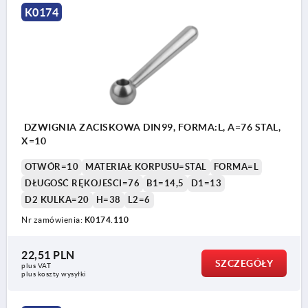
K0174
DZWIGNIA ZACISKOWA DIN99, FORMA:L, A=76 STAL,
X=10
OTWÓR=10
MATERIAŁ KORPUSU=STAL
FORMA=L
DŁUGOŚĆ RĘKOJEŚCI=76
B1=14,5
D1=13
D2 KULKA=20
H=38
L2=6
Nr zamówienia:
K0174.110
22,51 PLN
SZCZEGÓŁY
plus VAT
plus koszty wysyłki