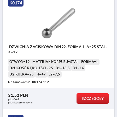
K0174
DZWIGNIA ZACISKOWA DIN99, FORMA:L, A=95 STAL,
X=12
OTWÓR=12
MATERIAŁ KORPUSU=STAL
FORMA=L
DŁUGOŚĆ RĘKOJEŚCI=95
B1=18,5
D1=16
D2 KULKA=25
H=47
L2=7,5
Nr zamówienia:
K0174.112
31,52 PLN
SZCZEGÓŁY
plus VAT
plus koszty wysyłki