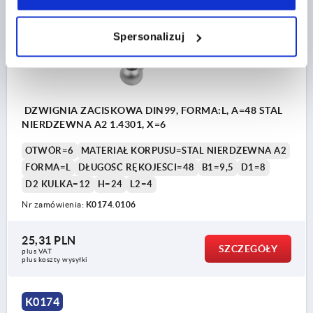
Spersonalizuj
DZWIGNIA ZACISKOWA DIN99, FORMA:L, A=48 STAL
NIERDZEWNA A2 1.4301, X=6
OTWÓR=6
MATERIAŁ KORPUSU=STAL NIERDZEWNA A2
FORMA=L
DŁUGOŚĆ RĘKOJEŚCI=48
B1=9,5
D1=8
D2 KULKA=12
H=24
L2=4
Nr zamówienia:
K0174.0106
25,31 PLN
SZCZEGÓŁY
plus VAT
plus koszty wysyłki
K0174