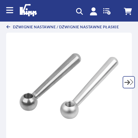
text.skipToContent
text.skipToNavigation
DŹWIGNIE NASTAWNE / DŹWIGNIE NASTAWNE PŁASKIE