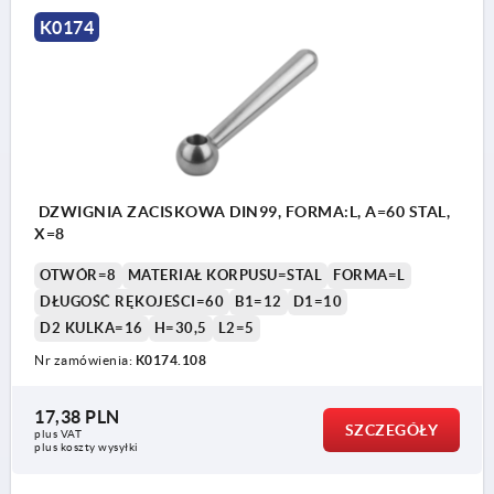
Forma N: z gwintem wewnętrznym
K0174
DZWIGNIA ZACISKOWA DIN99, FORMA:L, A=60 STAL,
X=8
OTWÓR=8
MATERIAŁ KORPUSU=STAL
FORMA=L
DŁUGOŚĆ RĘKOJEŚCI=60
B1=12
D1=10
D2 KULKA=16
H=30,5
L2=5
Nr zamówienia:
K0174.108
17,38 PLN
SZCZEGÓŁY
plus VAT
plus koszty wysyłki