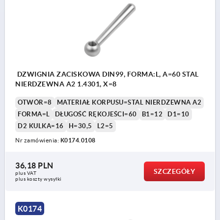
DZWIGNIA ZACISKOWA DIN99, FORMA:L, A=60 STAL
NIERDZEWNA A2 1.4301, X=8
OTWÓR=8
MATERIAŁ KORPUSU=STAL NIERDZEWNA A2
FORMA=L
DŁUGOŚĆ RĘKOJEŚCI=60
B1=12
D1=10
D2 KULKA=16
H=30,5
L2=5
Nr zamówienia:
K0174.0108
36,18 PLN
SZCZEGÓŁY
plus VAT
plus koszty wysyłki
K0174