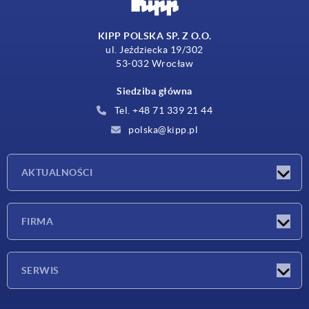
KIPP POLSKA SP. Z O.O.
ul. Jeździecka 19/302
53-032 Wrocław
Siedziba główna
Tel. +48 71 339 21 44
polska@kipp.pl
AKTUALNOŚCI
Nowości
FIRMA
Targi
Firma
SERWIS