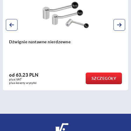
Dźwignie nastawne nierdzewne z gwintem wew
od
120,98 PLN
GÓŁY
SZCZ
plus VAT
plus koszty wysyłki