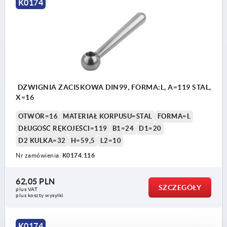
K0174
DZWIGNIA ZACISKOWA DIN99, FORMA:L, A=119 STAL,
X=16
OTWÓR=16
MATERIAŁ KORPUSU=STAL
FORMA=L
DŁUGOŚĆ RĘKOJEŚCI=119
B1=24
D1=20
D2 KULKA=32
H=59,5
L2=10
Nr zamówienia:
K0174.116
62,05 PLN
SZCZEGÓŁY
plus VAT
plus koszty wysyłki
K0174