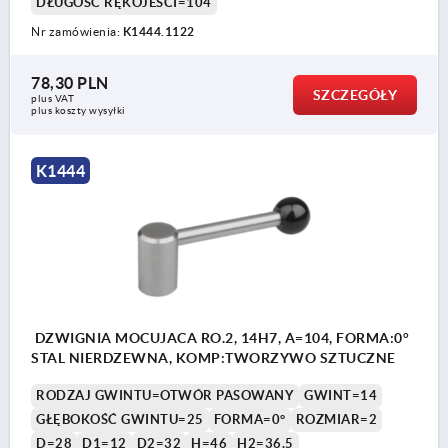
DŁUGOŚĆ RĘKOJEŚCI=104
Nr zamówienia:
K1444.1122
78,30 PLN
SZCZEGÓŁY
plus VAT
plus koszty wysyłki
K1444
DZWIGNIA MOCUJACA RO.2, 14H7, A=104, FORMA:0°
STAL NIERDZEWNA, KOMP:TWORZYWO SZTUCZNE
RODZAJ GWINTU=OTWÓR PASOWANY
GWINT=14
GŁĘBOKOŚĆ GWINTU=25
FORMA=0°
ROZMIAR=2
D=28
D1=12
D2=32
H=46
H2=36,5