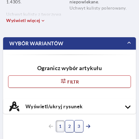
1.4305.
niepowlekane.
Uchwyt kulisty polerowany.
Uchwyt kulisty z tworzywa
sztucznego, czarna.
Wyświetl więcej
WYBÓR WARIANTÓW
Ogranicz wybór artykułu
FILTR
Wyświetl/ukryj rysunek
1
2
3