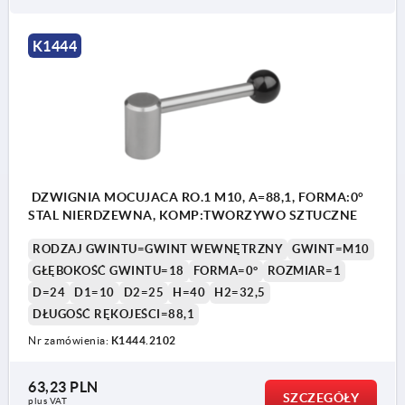
K1444
DZWIGNIA MOCUJACA RO.1 M10, A=88,1, FORMA:0°
STAL NIERDZEWNA, KOMP:TWORZYWO SZTUCZNE
RODZAJ GWINTU=GWINT WEWNĘTRZNY
GWINT=M10
GŁĘBOKOŚĆ GWINTU=18
FORMA=0°
ROZMIAR=1
D=24
D1=10
D2=25
H=40
H2=32,5
DŁUGOŚĆ RĘKOJEŚCI=88,1
Nr zamówienia:
K1444.2102
63,23 PLN
SZCZEGÓŁY
plus VAT