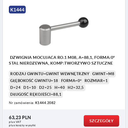
K1444
DZWIGNIA MOCUJACA RO.1 M08, A=88,1, FORMA:0°
STAL NIERDZEWNA, KOMP:TWORZYWO SZTUCZNE
RODZAJ GWINTU=GWINT WEWNĘTRZNY
GWINT=M8
GŁĘBOKOŚĆ GWINTU=18
FORMA=0°
ROZMIAR=1
D=24
D1=10
D2=25
H=40
H2=32,5
DŁUGOŚĆ RĘKOJEŚCI=88,1
Nr zamówienia:
K1444.2082
63,23 PLN
SZCZEGÓŁY
plus VAT
plus koszty wysyłki