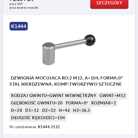
SZCZEGÓŁY
plus VAT
plus koszty wysyłki
K1444
DZWIGNIA MOCUJACA RO.2 M12, A=104, FORMA:0°
STAL NIERDZEWNA, KOMP:TWORZYWO SZTUCZNE
RODZAJ GWINTU=GWINT WEWNĘTRZNY
GWINT=M12
GŁĘBOKOŚĆ GWINTU=20
FORMA=0°
ROZMIAR=2
D=28
D1=12
D2=32
H=46
H2=36,5
DŁUGOŚĆ RĘKOJEŚCI=104
Nr zamówienia:
K1444.2122