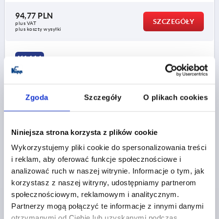
94,77 PLN
SZCZEGÓŁY
plus VAT
plus koszty wysyłki
K1444
Zgoda
Szczegóły
O plikach cookies
Niniejsza strona korzysta z plików cookie
DZWIGNIA MOCUJACA RO.4 M20, A=128,5, FORMA:0°
Wykorzystujemy pliki cookie do spersonalizowania treści
STAL NIERDZEWNA, KOMP:TWORZYWO SZTUCZNE
i reklam, aby oferować funkcje społecznościowe i
RODZAJ GWINTU=GWINT WEWNĘTRZNY
GWINT=M20
analizować ruch w naszej witrynie. Informacje o tym, jak
GŁĘBOKOŚĆ GWINTU=26
FORMA=0°
ROZMIAR=4
korzystasz z naszej witryny, udostępniamy partnerom
D=41
D1=13
D2=32
H=61
H2=49
społecznościowym, reklamowym i analitycznym.
DŁUGOŚĆ RĘKOJEŚCI=128,5
Partnerzy mogą połączyć te informacje z innymi danymi
otrzymanymi od Ciebie lub uzyskanymi podczas
Nr zamówienia:
K1444.2202