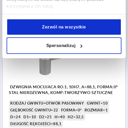
korzystania z ich usług.
131,49 PLN
SZCZEGÓŁY
plus VAT
plus koszty wysyłki
Zezwól na wszystkie
K1444
Spersonalizuj
DZWIGNIA MOCUJACA RO.1, 10H7, A=88,1, FORMA:0°
STAL NIERDZEWNA, KOMP:TWORZYWO SZTUCZNE
RODZAJ GWINTU=OTWÓR PASOWANY
GWINT=10
GŁĘBOKOŚĆ GWINTU=22
FORMA=0°
ROZMIAR=1
D=24
D1=10
D2=25
H=40
H2=32,5
DŁUGOŚĆ RĘKOJEŚCI=88,1