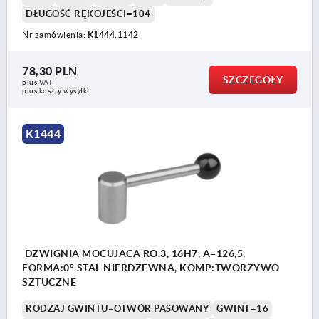
DŁUGOŚĆ RĘKOJEŚCI=104
Nr zamówienia:
K1444.1142
78,30 PLN
SZCZEGÓŁY
plus VAT
plus koszty wysyłki
K1444
DZWIGNIA MOCUJACA RO.3, 16H7, A=126,5,
FORMA:0° STAL NIERDZEWNA, KOMP:TWORZYWO
SZTUCZNE
RODZAJ GWINTU=OTWÓR PASOWANY
GWINT=16