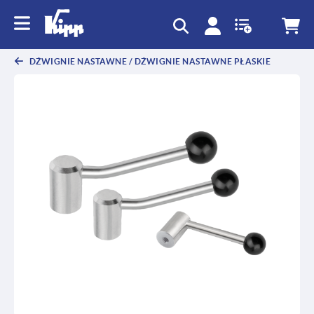
text.skipToContent
text.skipToNavigation
DŹWIGNIE NASTAWNE / DŹWIGNIE NASTAWNE PŁASKIE