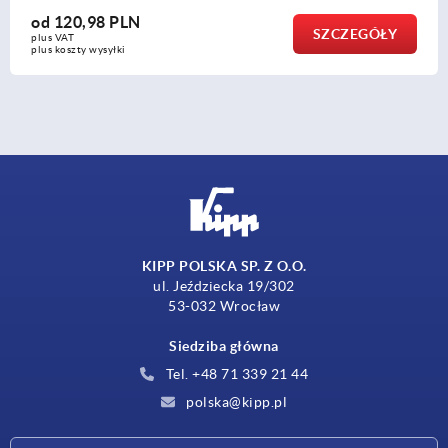
od
15,16 PLN
GÓŁY
SZCZ
plus VAT
plus koszty wysyłki
KIPP POLSKA SP. Z O.O.
ul. Jeździecka 19/302
53-032 Wrocław
Siedziba główna
Tel. +48 71 339 21 44
polska@kipp.pl