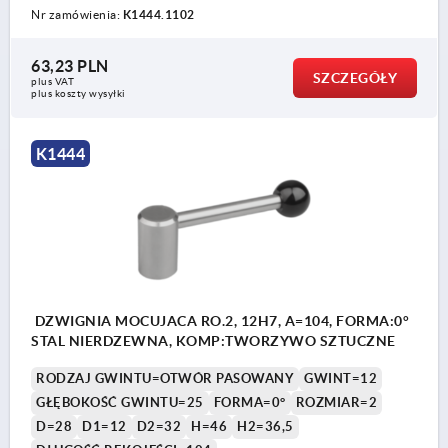
Nr zamówienia:
K1444.1102
63,23 PLN
SZCZEGÓŁY
plus VAT
plus koszty wysyłki
K1444
DZWIGNIA MOCUJACA RO.2, 12H7, A=104, FORMA:0°
STAL NIERDZEWNA, KOMP:TWORZYWO SZTUCZNE
RODZAJ GWINTU=OTWÓR PASOWANY
GWINT=12
GŁĘBOKOŚĆ GWINTU=25
FORMA=0°
ROZMIAR=2
D=28
D1=12
D2=32
H=46
H2=36,5