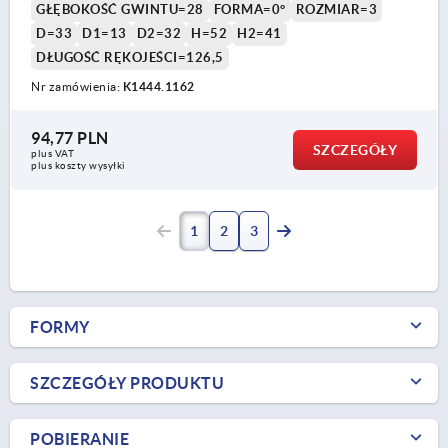
GŁĘBOKOŚĆ GWINTU=28
FORMA=0°
ROZMIAR=3
D=33
D1=13
D2=32
H=52
H2=41
DŁUGOŚĆ RĘKOJEŚCI=126,5
Nr zamówienia:
K1444.1162
94,77 PLN
SZCZEGÓŁY
plus VAT
plus koszty wysyłki
1
2
3
FORMY
SZCZEGÓŁY PRODUKTU
POBIERANIE