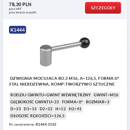
78,30 PLN
SZCZEGÓŁY
plus VAT
plus koszty wysyłki
K1444
DZWIGNIA MOCUJACA RO.3 M16, A=126,5, FORMA:0°
STAL NIERDZEWNA, KOMP:TWORZYWO SZTUCZNE
RODZAJ GWINTU=GWINT WEWNĘTRZNY
GWINT=M16
GŁĘBOKOŚĆ GWINTU=23
FORMA=0°
ROZMIAR=3
D=33
D1=13
D2=32
H=52
H2=41
DŁUGOŚĆ RĘKOJEŚCI=126,5
Nr zamówienia:
K1444.2162