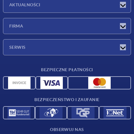
AKTUALNOŚCI
Nowości
FIRMA
Targi
Firma
SERWIS
Warunki dostawy
BEZPIECZNE PŁATNOŚCI
Przegląd surowców
Dane CAD
Kontakt
BEZPIECZEŃSTWO I ZAUFANIE
OBSERWUJ NAS