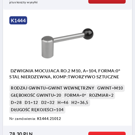
plus koszty wysyłki
K1444
DZWIGNIA MOCUJACA RO.2 M10, A=104, FORMA:0°
STAL NIERDZEWNA, KOMP:TWORZYWO SZTUCZNE
RODZAJ GWINTU=GWINT WEWNĘTRZNY
GWINT=M10
GŁĘBOKOŚĆ GWINTU=20
FORMA=0°
ROZMIAR=2
D=28
D1=12
D2=32
H=46
H2=36,5
DŁUGOŚĆ RĘKOJEŚCI=104
Nr zamówienia:
K1444.21012
78,30 PLN