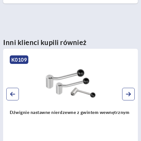
Inni klienci kupili również
K0174
trznym
Dźwignie zaciskowe DIN 99