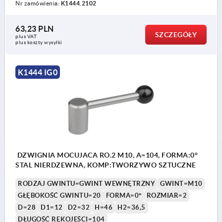
Nr zamówienia:
K1444.2102
63,23 PLN
SZCZEGÓŁY
plus VAT
plus koszty wysyłki
K1444 IG0
DZWIGNIA MOCUJACA RO.2 M10, A=104, FORMA:0°
STAL NIERDZEWNA, KOMP:TWORZYWO SZTUCZNE
RODZAJ GWINTU=GWINT WEWNĘTRZNY
GWINT=M10
GŁĘBOKOŚĆ GWINTU=20
FORMA=0°
ROZMIAR=2
D=28
D1=12
D2=32
H=46
H2=36,5
DŁUGOŚĆ RĘKOJEŚCI=104