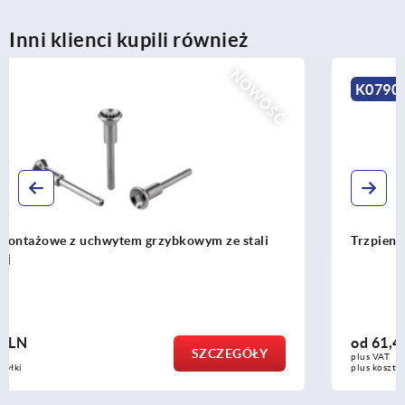
Inni klienci kupili również
NOWOŚĆ
K0790
Trzpienie montażowe, nierdzewne
od
61,45 PLN
SZCZEGÓŁY
plus VAT
plus koszty wysyłki