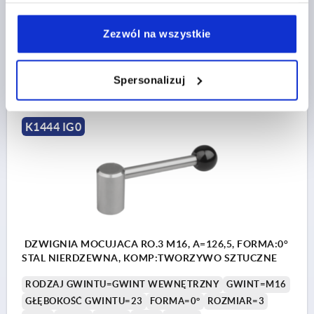
DŁUGOŚĆ RĘKOJEŚCI=104
Nr zamówienia:
K1444.2122
Zezwól na wszystkie
78,30 PLN
SZCZEGÓŁY
plus VAT
Spersonalizuj
plus koszty wysyłki
K1444 IG0
DZWIGNIA MOCUJACA RO.3 M16, A=126,5, FORMA:0°
STAL NIERDZEWNA, KOMP:TWORZYWO SZTUCZNE
RODZAJ GWINTU=GWINT WEWNĘTRZNY
GWINT=M16
GŁĘBOKOŚĆ GWINTU=23
FORMA=0°
ROZMIAR=3