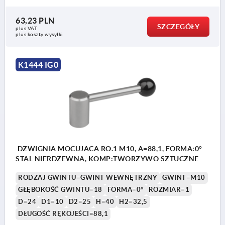
63,23 PLN
SZCZEGÓŁY
plus VAT
plus koszty wysyłki
K1444 IG0
DZWIGNIA MOCUJACA RO.1 M10, A=88,1, FORMA:0°
STAL NIERDZEWNA, KOMP:TWORZYWO SZTUCZNE
RODZAJ GWINTU=GWINT WEWNĘTRZNY
GWINT=M10
GŁĘBOKOŚĆ GWINTU=18
FORMA=0°
ROZMIAR=1
D=24
D1=10
D2=25
H=40
H2=32,5
DŁUGOŚĆ RĘKOJEŚCI=88,1