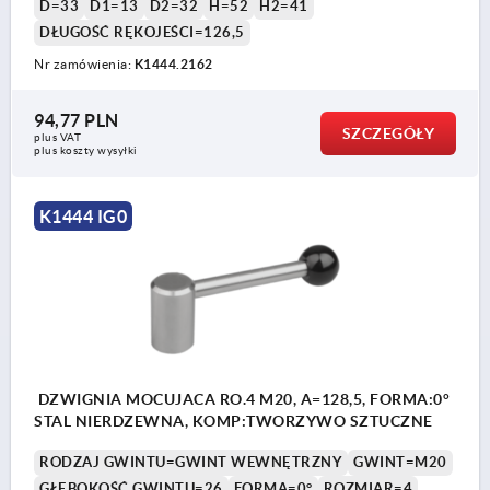
D=33
D1=13
D2=32
H=52
H2=41
DŁUGOŚĆ RĘKOJEŚCI=126,5
Nr zamówienia:
K1444.2162
94,77 PLN
SZCZEGÓŁY
plus VAT
plus koszty wysyłki
K1444 IG0
DZWIGNIA MOCUJACA RO.4 M20, A=128,5, FORMA:0°
STAL NIERDZEWNA, KOMP:TWORZYWO SZTUCZNE
RODZAJ GWINTU=GWINT WEWNĘTRZNY
GWINT=M20
GŁĘBOKOŚĆ GWINTU=26
FORMA=0°
ROZMIAR=4