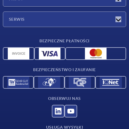
Targi
Firma
SERWIS
Warunki dostawy
BEZPIECZNE PŁATNOŚCI
Przegląd surowców
Dane CAD
Kontakt
BEZPIECZEŃSTWO I ZAUFANIE
OBSERWUJ NAS
USŁUGA WYSYŁKI