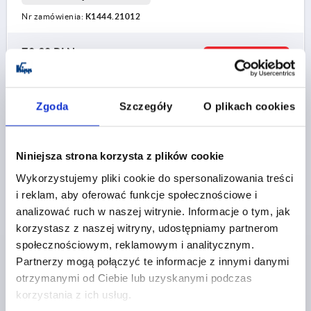
Nr zamówienia:
K1444.21012
78,30 PLN
SZCZEGÓŁY
plus VAT
plus koszty wysyłki
Zgoda
Szczegóły
O plikach cookies
K1444 IG0
Niniejsza strona korzysta z plików cookie
Wykorzystujemy pliki cookie do spersonalizowania treści
i reklam, aby oferować funkcje społecznościowe i
analizować ruch w naszej witrynie. Informacje o tym, jak
korzystasz z naszej witryny, udostępniamy partnerom
DZWIGNIA MOCUJACA RO.2 M12, A=104, FORMA:0°
STAL NIERDZEWNA, KOMP:TWORZYWO SZTUCZNE
społecznościowym, reklamowym i analitycznym.
Partnerzy mogą połączyć te informacje z innymi danymi
RODZAJ GWINTU=GWINT WEWNĘTRZNY
GWINT=M12
otrzymanymi od Ciebie lub uzyskanymi podczas
GŁĘBOKOŚĆ GWINTU=20
FORMA=0°
ROZMIAR=2
korzystania z ich usług.
D=28
D1=12
D2=32
H=46
H2=36,5