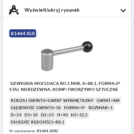
Wyświetl/ukryj rysunek
K1444 IG0
DZWIGNIA MOCUJACA RO.1 M08, A=88,1, FORMA:0°
STAL NIERDZEWNA, KOMP:TWORZYWO SZTUCZNE
RODZAJ GWINTU=GWINT WEWNĘTRZNY
GWINT=M8
GŁĘBOKOŚĆ GWINTU=18
FORMA=0°
ROZMIAR=1
D=24
D1=10
D2=25
H=40
H2=32,5
DŁUGOŚĆ RĘKOJEŚCI=88,1
Nr zamówienia:
K1444.2082