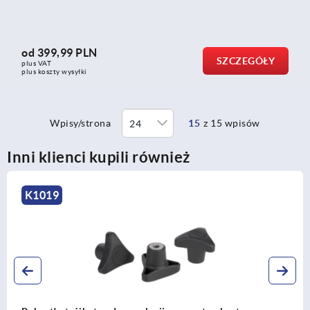
od
399,99 PLN
SZCZEGÓŁY
plus VAT
plus koszty wysyłki
Wpisy/strona
15
z 15 wpisów
Inni klienci kupili również
K1019