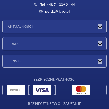
Tel. +48 71 339 21 44
polska@kipp.pl
AKTUALNOŚCI
Nowości
FIRMA
Targi
Firma
SERWIS
Warunki dostawy
BEZPIECZNE PŁATNOŚCI
Przegląd surowców
Dane CAD
Kontakt
BEZPIECZEŃSTWO I ZAUFANIE