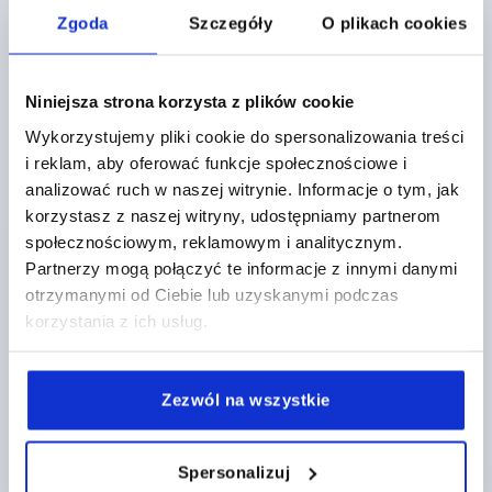
Zgoda
Szczegóły
O plikach cookies
Dźwignie nastawne płaskie ze stali nierdzewnej z
gwintem wewnętrznym
Niniejsza strona korzysta z plików cookie
od
121,42 PLN
Wykorzystujemy pliki cookie do spersonalizowania treści
SZCZEGÓŁY
plus VAT
i reklam, aby oferować funkcje społecznościowe i
plus koszty wysyłki
analizować ruch w naszej witrynie. Informacje o tym, jak
korzystasz z naszej witryny, udostępniamy partnerom
społecznościowym, reklamowym i analitycznym.
K0129
Partnerzy mogą połączyć te informacje z innymi danymi
otrzymanymi od Ciebie lub uzyskanymi podczas
korzystania z ich usług.
Zezwól na wszystkie
Dźwignie nastawne płaskie ze stali nierdzewnej z
gwintem zewnętrznym
Spersonalizuj