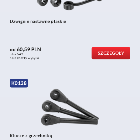
Dźwignie nastawne płaskie
od
60,59 PLN
SZCZEGÓŁY
plus VAT
plus koszty wysyłki
K0128
Klucze z grzechotką