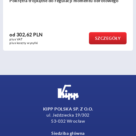
Pokrętła trójkątne do regulacji momentu obrotowego
od
302,62 PLN
SZCZEGÓŁY
plus VAT
plus koszty wysyłki
KIPP POLSKA SP. Z O.O.
ul. Jeździecka 19/302
53-032 Wrocław
Siedziba główna