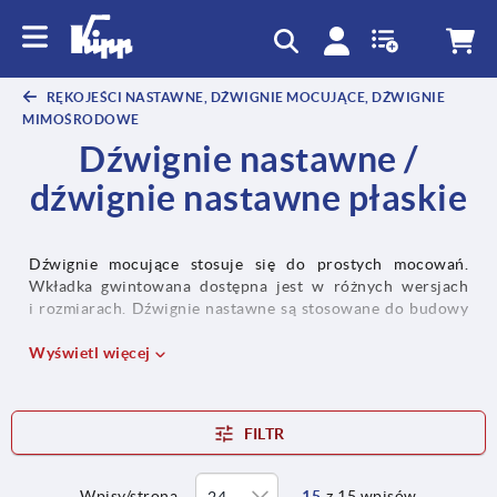
text.skipToContent
text.skipToNavigation
RĘKOJEŚCI NASTAWNE, DŹWIGNIE MOCUJĄCE, DŹWIGNIE
MIMOŚRODOWE
Dźwignie nastawne /
dźwignie nastawne płaskie
Dźwignie mocujące stosuje się do prostych mocowań.
Wkładka gwintowana dostępna jest w różnych wersjach
i rozmiarach. Dźwignie nastawne są stosowane do budowy
maszyn i°urządzeń.
Wyświetl więcej
FILTR
Wpisy/strona
15
z 15 wpisów