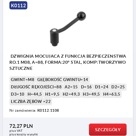
K0112
DZWIGNIA MOCUJACA Z FUNKCJA BEZPIECZENSTWA
RO.1 M08, A=88, FORMA:20° STAL, KOMP:TWORZYWO
SZTUCZNE
GWINT=M8
GŁĘBOKOŚĆ GWINTU=14
DŁUGOŚĆ RĘKOJEŚCI=88
A2=15
D=16
D1=24
D2=25
D3=10
H=44,5
H1=9,5
H2=49,3
H3=49,5
H4=63,5
LICZBA ZĘBÓW =22
Nr zamówienia:
K0112.1108
72,27 PLN
SZCZEGÓŁY
plus VAT
plus koszty wysyłki