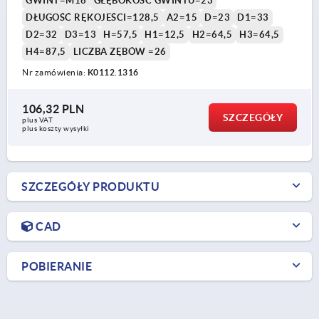
GWINT=M16
GŁĘBOKOŚĆ GWINTU=23
DŁUGOŚĆ RĘKOJEŚCI=128,5
A2=15
D=23
D1=33
D2=32
D3=13
H=57,5
H1=12,5
H2=64,5
H3=64,5
H4=87,5
LICZBA ZĘBÓW =26
Nr zamówienia:
K0112.1316
106,32 PLN
SZCZEGÓŁY
plus VAT
plus koszty wysyłki
SZCZEGÓŁY PRODUKTU
CAD
POBIERANIE