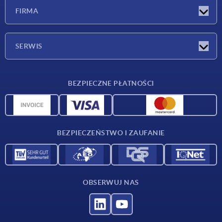
Nowości
FIRMA
Targi
Firma
SERWIS
Warunki dostawy
BEZPIECZNE PŁATNOŚCI
Przegląd surowców
Dane CAD
Kontakt
BEZPIECZEŃSTWO I ZAUFANIE
OBSERWUJ NAS