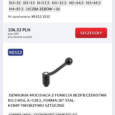
D2=32
D3=13
H=57,5
H1=12,5
H2=64,5
H3=64,5
H4=87,5
LICZBA ZĘBÓW =26
Nr zamówienia:
K0112.1312
106,32 PLN
SZCZEGÓŁY
plus VAT
plus koszty wysyłki
K0112
DZWIGNIA MOCUJACA Z FUNKCJA BEZPIECZENSTWA
RO.3 M16, A=128,5, FORMA:20° STAL,
KOMP:TWORZYWO SZTUCZNE