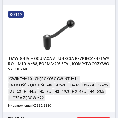
K0112
DZWIGNIA MOCUJACA Z FUNKCJA BEZPIECZENSTWA
RO.1 M10, A=88, FORMA:20° STAL, KOMP:TWORZYWO
SZTUCZNE
GWINT=M10
GŁĘBOKOŚĆ GWINTU=14
DŁUGOŚĆ RĘKOJEŚCI=88
A2=15
D=16
D1=24
D2=25
D3=10
H=44,5
H1=9,5
H2=49,3
H3=49,5
H4=63,5
LICZBA ZĘBÓW =22
Nr zamówienia:
K0112.1110