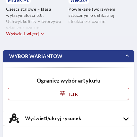
MATERIAŁ
WERSJA
Części stalowe – klasa
Powlekane tworzywem
wytrzymałości 5.8.
sztucznym o delikatnej
Uchwyt kulisty – tworzywo
strukturze, czarne.
sztuczne, czarne.
Wyświetl więcej
WYBÓR WARIANTÓW
Ogranicz wybór artykułu
FILTR
Wyświetl/ukryj rysunek