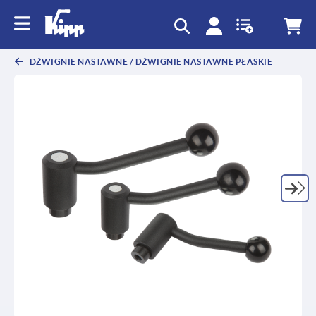
text.skipToContent
text.skipToNavigation
DŹWIGNIE NASTAWNE / DŹWIGNIE NASTAWNE PŁASKIE