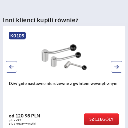
Inni klienci kupili również
K0109
Dźwignie nastawne nierdzewne z gwintem wewnętrznym
od
120,98 PLN
SZCZEGÓŁY
plus VAT
plus koszty wysyłki