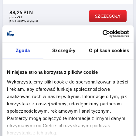
88,26 PLN
SZCZEGÓŁY
plus VAT
plus koszty wysyłki
K0112
Zgoda
Szczegóły
O plikach cookies
Niniejsza strona korzysta z plików cookie
Wykorzystujemy pliki cookie do spersonalizowania treści
i reklam, aby oferować funkcje społecznościowe i
DZWIGNIA MOCUJACA Z FUNKCJA BEZPIECZENSTWA
analizować ruch w naszej witrynie. Informacje o tym, jak
RO.2 M12, A=106, FORMA:20° STAL,
KOMP:TWORZYWO SZTUCZNE
korzystasz z naszej witryny, udostępniamy partnerom
społecznościowym, reklamowym i analitycznym.
GWINT=M12
GŁĘBOKOŚĆ GWINTU=17
Partnerzy mogą połączyć te informacje z innymi danymi
DŁUGOŚĆ RĘKOJEŚCI=106
A2=15
D=19
D1=28
otrzymanymi od Ciebie lub uzyskanymi podczas
D2=32
D3=12
H=51
H1=10,5
H2=56,3
H3=56,5
korzystania z ich usług.
H4=74
LICZBA ZĘBÓW =24