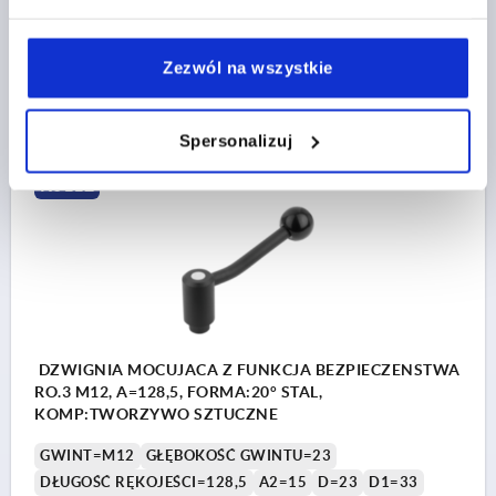
Nr zamówienia:
K0112.1212
Zezwól na wszystkie
88,26 PLN
SZCZEGÓŁY
plus VAT
plus koszty wysyłki
Spersonalizuj
K0112
DZWIGNIA MOCUJACA Z FUNKCJA BEZPIECZENSTWA
RO.3 M12, A=128,5, FORMA:20° STAL,
KOMP:TWORZYWO SZTUCZNE
GWINT=M12
GŁĘBOKOŚĆ GWINTU=23
DŁUGOŚĆ RĘKOJEŚCI=128,5
A2=15
D=23
D1=33