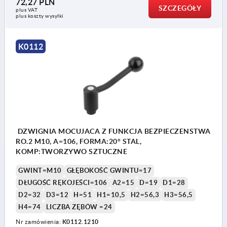
72,27 PLN
SZCZEGÓŁY
plus VAT
plus koszty wysyłki
K0112
DZWIGNIA MOCUJACA Z FUNKCJA BEZPIECZENSTWA
RO.2 M10, A=106, FORMA:20° STAL,
KOMP:TWORZYWO SZTUCZNE
GWINT=M10
GŁĘBOKOŚĆ GWINTU=17
DŁUGOŚĆ RĘKOJEŚCI=106
A2=15
D=19
D1=28
D2=32
D3=12
H=51
H1=10,5
H2=56,3
H3=56,5
H4=74
LICZBA ZĘBÓW =24
Nr zamówienia:
K0112.1210