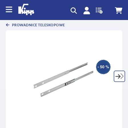
text.skipToContent
text.skipToNavigation
PROWADNICE TELESKOPOWE