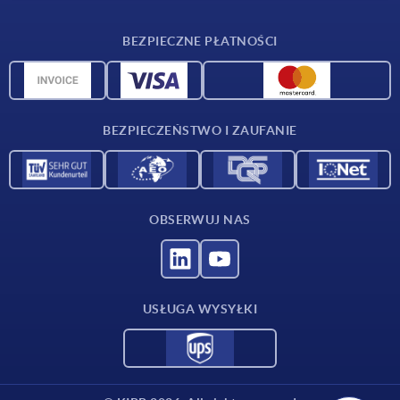
Warunki dostawy
BEZPIECZNE PŁATNOŚCI
Przegląd surowców
Dane CAD
Kontakt
BEZPIECZEŃSTWO I ZAUFANIE
OBSERWUJ NAS
USŁUGA WYSYŁKI