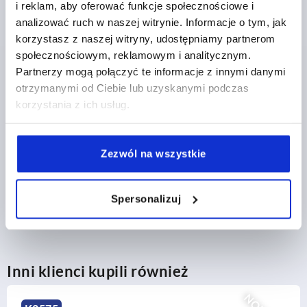
i reklam, aby oferować funkcje społecznościowe i
18,25 PLN
analizować ruch w naszej witrynie. Informacje o tym, jak
SZCZEGÓŁY
plus VAT
korzystasz z naszej witryny, udostępniamy partnerom
plus koszty wysyłki
społecznościowym, reklamowym i analitycznym.
Partnerzy mogą połączyć te informacje z innymi danymi
otrzymanymi od Ciebie lub uzyskanymi podczas
SZCZEGÓŁY PRODUKTU
korzystania z ich usług.
CAD
Zezwól na wszystkie
POBIERANIE
Spersonalizuj
Inni klienci kupili również