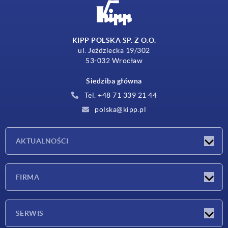
KIPP POLSKA SP. Z O.O.
ul. Jeździecka 19/302
53-032 Wrocław
Siedziba główna
Tel. +48 71 339 21 44
polska@kipp.pl
AKTUALNOŚCI
Nowości
FIRMA
Targi
Firma
SERWIS