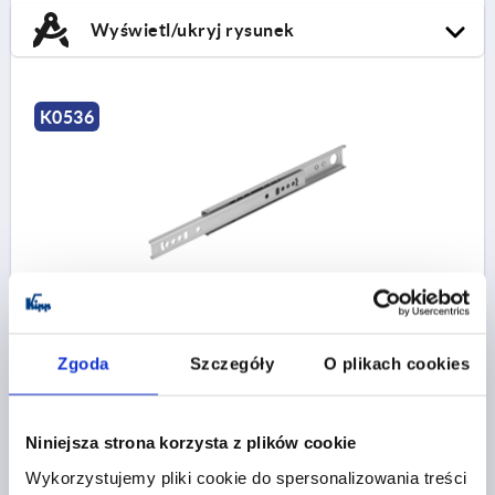
Wyświetl/ukryj rysunek
K0536
PROWADNICA TELESKOPOWA ROZKL. NA NIEPELNA
DLUGO., L=406, STAL, KOMP:STAL, S=276 1 PIECE = 1
PAIR PHASE-OUT PART
Zgoda
Szczegóły
O plikach cookies
DŁUGOŚĆ=406
A=352
A1=330
SKOK S=276
GŁĘBOKOŚĆ SZUFLADY OD – DO=406 - 672
NOŚNOŚĆ NA PARĘ KG=15
Niniejsza strona korzysta z plików cookie
Nr zamówienia:
K0536.10406
Wykorzystujemy pliki cookie do spersonalizowania treści