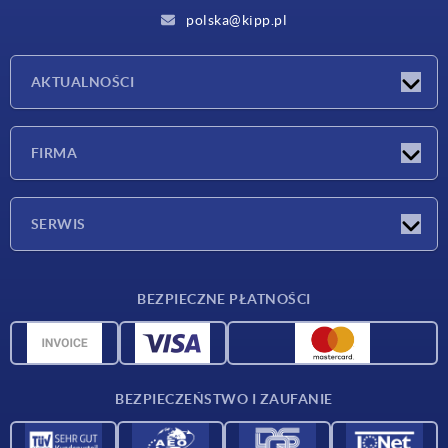
polska@kipp.pl
AKTUALNOŚCI
Nowości
FIRMA
Targi
Firma
SERWIS
Warunki dostawy
BEZPIECZNE PŁATNOŚCI
Przegląd surowców
Dane CAD
Kontakt
BEZPIECZEŃSTWO I ZAUFANIE