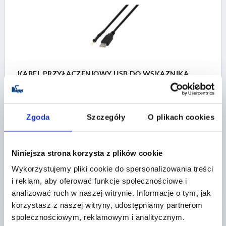
KABEL PRZYŁĄCZENIOWY USB DO WSKAZNIKA
POLOZENIA
NAZWA=KABEL PRZYŁĄCZENIOWY USB
Zgoda
Szczegóły
O plikach cookies
Nr zamówienia:
K0411.09
855,71 PLN
SZCZEGÓŁY
plus VAT
Niniejsza strona korzysta z plików cookie
plus koszty wysyłki
Wykorzystujemy pliki cookie do spersonalizowania treści
i reklam, aby oferować funkcje społecznościowe i
analizować ruch w naszej witrynie. Informacje o tym, jak
SZCZEGÓŁY PRODUKTU
korzystasz z naszej witryny, udostępniamy partnerom
społecznościowym, reklamowym i analitycznym.