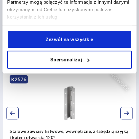
CAD
Partnerzy mogą połączyć te informacje z innymi danymi
otrzymanymi od Ciebie lub uzyskanymi podczas
korzystania z ich usług.
POBIERANIE
Zezwól na wszystkie
Spersonalizuj
Inni klienci kupili również
NOWOŚĆ
K1657
zne, z łabędzią szyjką
Wskaźnik położenia z tworzywa 
elektroniczny Interfejs IO-Link