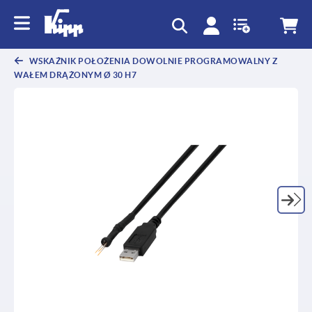
text.skipToContent
text.skipToNavigation
WSKAŹNIK POŁOŻENIA DOWOLNIE PROGRAMOWALNY Z
WAŁEM DRĄŻONYM Ø 30 H7