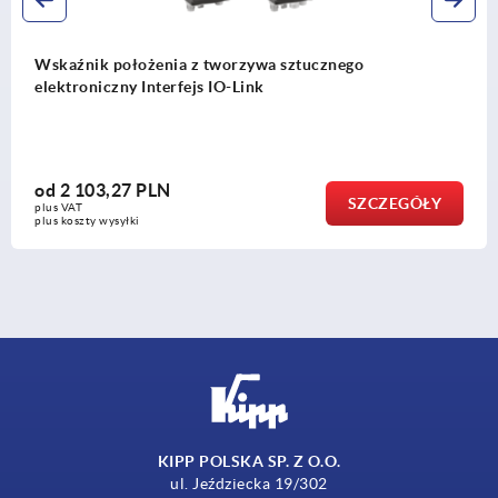
ucznego
Wskaźnik położenia z wałem drążon
nierdzewnej, 5 dekad
od
433,80 PLN
SZCZEGÓŁY
plus VAT
plus koszty wysyłki
KIPP POLSKA SP. Z O.O.
ul. Jeździecka 19/302