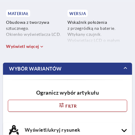
MATERIAŁ
WERSJA
Obudowa z tworzywa
Wskaźnik położenia
sztucznego.
z przegródką na baterie.
Okienko wyświetlacza LCD.
Wtykany czujnik.
Wyświetlacz LCD o małym
Wyświetl więcej
poborze mocy, z funkcją
wyświetlania wartości
dziesiętnych i ułamków cala.
WYBÓR WARIANTÓW
Ogranicz wybór artykułu
FILTR
Wyświetl/ukryj rysunek