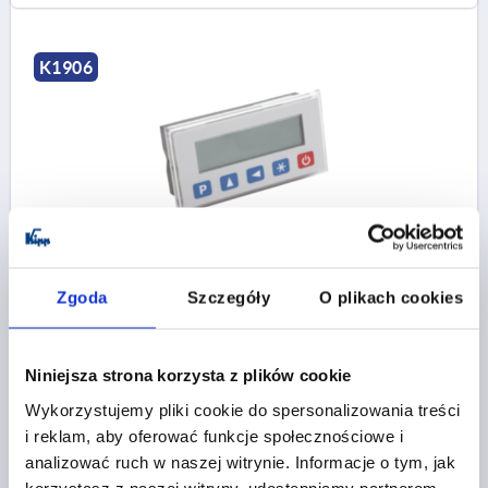
K1906
WSKAZNIK POLOZENIA ZASILANIE BATERYJNE
100X52 TWORZYWO SZTUCZNE
Zgoda
Szczegóły
O plikach cookies
NAZWA=WSKAZNIK POLOZENIA
Nr zamówienia:
K1906.01
Niniejsza strona korzysta z plików cookie
1 868,74 PLN
Wykorzystujemy pliki cookie do spersonalizowania treści
SZCZEGÓŁY
plus VAT
plus koszty wysyłki
i reklam, aby oferować funkcje społecznościowe i
analizować ruch w naszej witrynie. Informacje o tym, jak
korzystasz z naszej witryny, udostępniamy partnerom