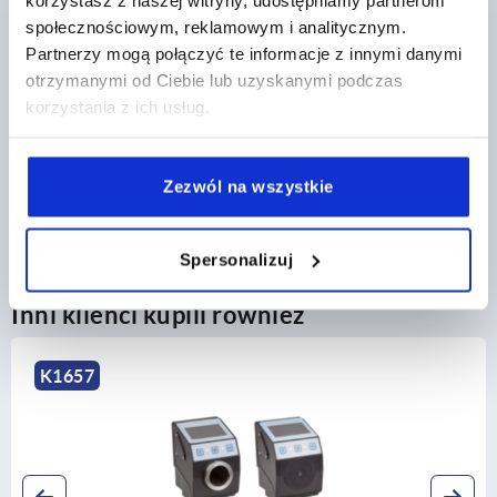
społecznościowym, reklamowym i analitycznym.
SZCZEGÓŁY PRODUKTU
Partnerzy mogą połączyć te informacje z innymi danymi
otrzymanymi od Ciebie lub uzyskanymi podczas
1) Przyłącze czujnika
CAD
korzystania z ich usług.
2) Przegródka na baterie
POBIERANIE
Zezwól na wszystkie
Spersonalizuj
Inni klienci kupili również
K2108