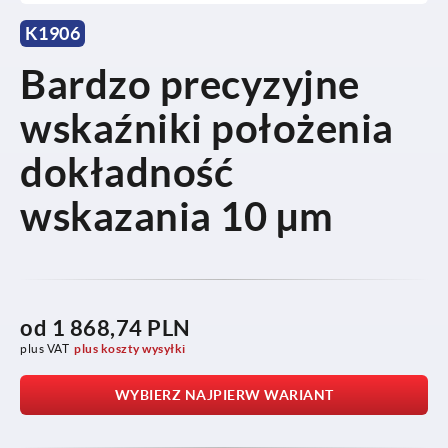
K1906
Bardzo precyzyjne
wskaźniki położenia
dokładność
wskazania 10 µm
od
1 868,74 PLN
plus VAT
plus koszty wysyłki
WYBIERZ NAJPIERW WARIANT