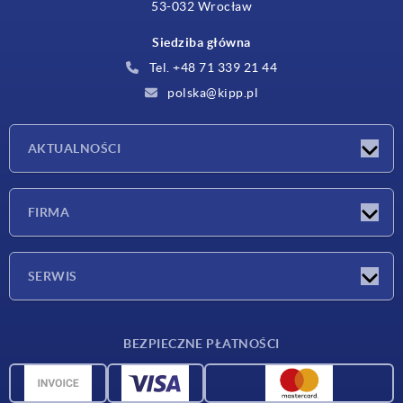
53-032 Wrocław
Siedziba główna
Tel. +48 71 339 21 44
polska@kipp.pl
AKTUALNOŚCI
Nowości
FIRMA
Targi
Firma
SERWIS
Warunki dostawy
BEZPIECZNE PŁATNOŚCI
Przegląd surowców
Dane CAD