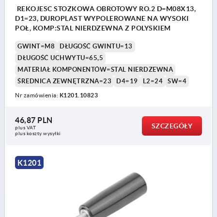
REKOJESC STOZKOWA OBROTOWY RO.2 D=M08X13,
D1=23, DUROPLAST WYPOLEROWANE NA WYSOKI
POŁ, KOMP:STAL NIERDZEWNA Z POLYSKIEM
GWINT=M8
DŁUGOŚĆ GWINTU=13
DŁUGOŚĆ UCHWYTU=65,5
MATERIAŁ KOMPONENTÓW=STAL NIERDZEWNA
ŚREDNICA ZEWNĘTRZNA=23
D4=19
L2=24
SW=4
Nr zamówienia:
K1201.10823
46,87 PLN
SZCZEGÓŁY
plus VAT
plus koszty wysyłki
K1201