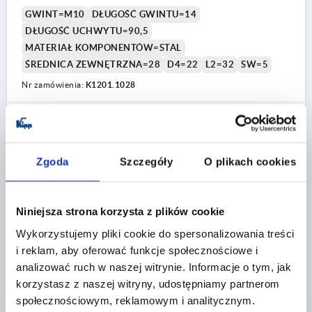
GWINT=M10
DŁUGOŚĆ GWINTU=14
DŁUGOŚĆ UCHWYTU=90,5
MATERIAŁ KOMPONENTÓW=STAL
ŚREDNICA ZEWNĘTRZNA=28
D4=22
L2=32
SW=5
Nr zamówienia:
K1201.1028
35,10 PLN
SZCZEGÓŁY
plus VAT
plus koszty wysyłki
Zgoda
Szczegóły
O plikach cookies
K1201
Niniejsza strona korzysta z plików cookie
Wykorzystujemy pliki cookie do spersonalizowania treści
i reklam, aby oferować funkcje społecznościowe i
analizować ruch w naszej witrynie. Informacje o tym, jak
korzystasz z naszej witryny, udostępniamy partnerom
REKOJESC STOZKOWA OBROTOWY RO.1 D=M06X11,
społecznościowym, reklamowym i analitycznym.