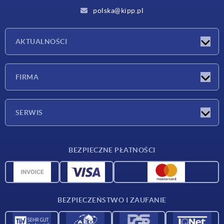
polska@kipp.pl
AKTUALNOŚCI
Nowości
FIRMA
Targi
Firma
SERWIS
Warunki dostawy
BEZPIECZNE PŁATNOŚCI
Przegląd surowców
Dane CAD
Kontakt
BEZPIECZEŃSTWO I ZAUFANIE