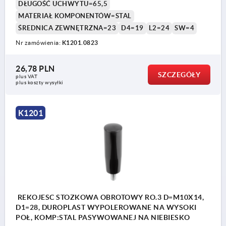
DŁUGOŚĆ UCHWYTU=65,5
MATERIAŁ KOMPONENTÓW=STAL
ŚREDNICA ZEWNĘTRZNA=23
D4=19
L2=24
SW=4
Nr zamówienia:
K1201.0823
26,78 PLN
SZCZEGÓŁY
plus VAT
plus koszty wysyłki
K1201
REKOJESC STOZKOWA OBROTOWY RO.3 D=M10X14,
D1=28, DUROPLAST WYPOLEROWANE NA WYSOKI
POŁ, KOMP:STAL PASYWOWANEJ NA NIEBIESKO