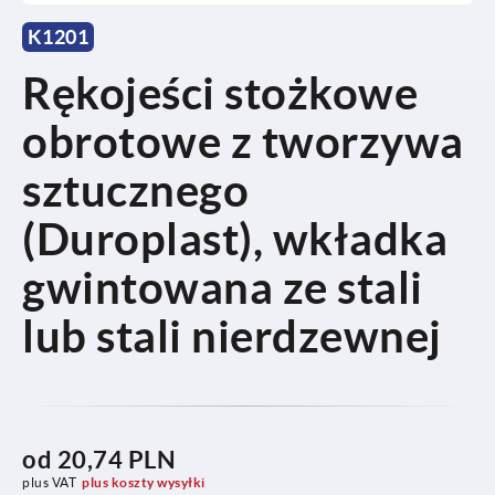
K1201
Rękojeści stożkowe
obrotowe z tworzywa
sztucznego
(Duroplast), wkładka
gwintowana ze stali
lub stali nierdzewnej
od
20,74 PLN
plus VAT
plus koszty wysyłki