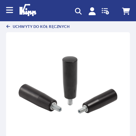
text.skipToContent
text.skipToNavigation
UCHWYTY DO KÓŁ RĘCZNYCH