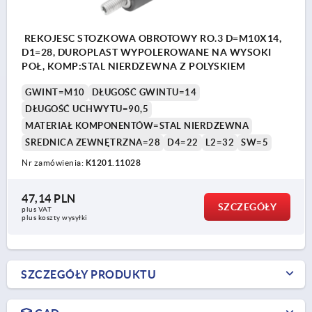
REKOJESC STOZKOWA OBROTOWY RO.3 D=M10X14,
D1=28, DUROPLAST WYPOLEROWANE NA WYSOKI
POŁ, KOMP:STAL NIERDZEWNA Z POLYSKIEM
GWINT=M10
DŁUGOŚĆ GWINTU=14
DŁUGOŚĆ UCHWYTU=90,5
MATERIAŁ KOMPONENTÓW=STAL NIERDZEWNA
ŚREDNICA ZEWNĘTRZNA=28
D4=22
L2=32
SW=5
Nr zamówienia:
K1201.11028
47,14 PLN
SZCZEGÓŁY
plus VAT
plus koszty wysyłki
SZCZEGÓŁY PRODUKTU