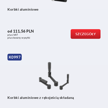
Korbki aluminiowe
od
111,56 PLN
SZCZEGÓŁY
plus VAT
plus koszty wysyłki
K0997
Korbki aluminiowe z rękojeścią składaną