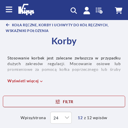
text.skipToContent
text.skipToNavigation
KOŁA RĘCZNE, KORBY I UCHWYTY DO KÓŁ RĘCZNYCH,
WSKAŹNIKI POŁOŻENIA
Korby
Stosowanie korbek jest zalecane zwłaszcza w przypadku
dużych zakresów regulacji. Mocowanie osiowe lub
promieniowe za pomocą kołka poprzecznego lub śruby
z łbem walcowym.
Wyświetl więcej
FILTR
Wpisy/strona
12
z 12 wpisów