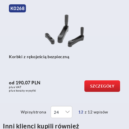
K0268
Korbki z rękojeścią bezpieczną
od
190,07 PLN
SZCZEGÓŁY
plus VAT
plus koszty wysyłki
Wpisy/strona
12
z 12 wpisów
Inni klienci kupili również