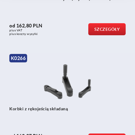
od
162,80 PLN
SZCZEGÓŁY
plus VAT
plus koszty wysyłki
K0266
Korbki z rękojeścią składaną