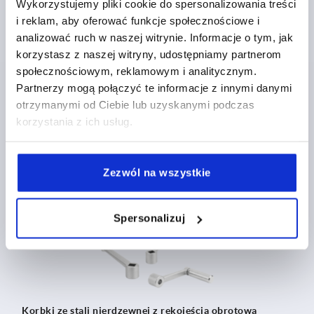
Wykorzystujemy pliki cookie do spersonalizowania treści
i reklam, aby oferować funkcje społecznościowe i
analizować ruch w naszej witrynie. Informacje o tym, jak
korzystasz z naszej witryny, udostępniamy partnerom
Korbki ze stali nierdzewnej z rękojeścią obrotową
społecznościowym, reklamowym i analitycznym.
Partnerzy mogą połączyć te informacje z innymi danymi
otrzymanymi od Ciebie lub uzyskanymi podczas
od
113,12 PLN
korzystania z ich usług.
SZCZEGÓŁY
plus VAT
plus koszty wysyłki
Zezwól na wszystkie
K0999
Spersonalizuj
Korbki ze stali nierdzewnej z rękojeścią obrotową