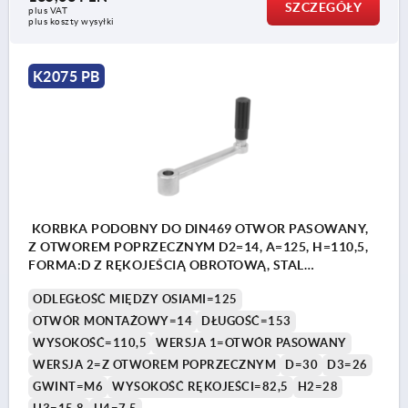
SZCZEGÓŁY
plus VAT
plus koszty wysyłki
K2075 PB
KORBKA PODOBNY DO DIN469 OTWOR PASOWANY,
Z OTWOREM POPRZECZNYM D2=14, A=125, H=110,5,
FORMA:D Z RĘKOJEŚCIĄ OBROTOWĄ, STAL
NIERDZEWNA Z POLYSKIEM, KOMP:TERMOPLAST
ODLEGŁOŚĆ MIĘDZY OSIAMI=125
CIEMNOSZARY RAL7021
OTWÓR MONTAŻOWY=14
DŁUGOŚĆ=153
WYSOKOŚĆ=110,5
WERSJA 1=OTWÓR PASOWANY
WERSJA 2=Z OTWOREM POPRZECZNYM
D=30
D3=26
GWINT=M6
WYSOKOŚĆ RĘKOJEŚCI=82,5
H2=28