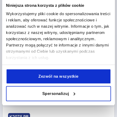
Niniejsza strona korzysta z plików cookie
Wykorzystujemy pliki cookie do spersonalizowania treści
i reklam, aby oferować funkcje społecznościowe i
KORBKA PODOBNY DO DIN469 OTWOR PASOWANY,
analizować ruch w naszej witrynie. Informacje o tym, jak
Z OTWOREM POPRZECZNYM D2=10, A=80, H=71,1,
FORMA:D Z RĘKOJEŚCIĄ OBROTOWĄ, STAL
korzystasz z naszej witryny, udostępniamy partnerom
NIERDZEWNA Z POLYSKIEM, KOMP:TERMOPLAST
społecznościowym, reklamowym i analitycznym.
ODLEGŁOŚĆ MIĘDZY OSIAMI=80
CIEMNOSZARY RAL7021
Partnerzy mogą połączyć te informacje z innymi danymi
OTWÓR MONTAŻOWY=10
DŁUGOŚĆ=100
otrzymanymi od Ciebie lub uzyskanymi podczas
WYSOKOŚĆ=71,1
WERSJA 1=OTWÓR PASOWANY
korzystania z ich usług.
WERSJA 2=Z OTWOREM POPRZECZNYM
D=24
D3=16
GWINT=M6
WYSOKOŚĆ RĘKOJEŚCI=49,1
H2=22
H3=13,4
H4=7,5
Zezwól na wszystkie
Nr zamówienia:
K2075.31106
Spersonalizuj
128,49 PLN
SZCZEGÓŁY
plus VAT
plus koszty wysyłki
K2075 PB