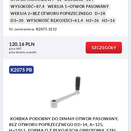
WYSOKOŚĆ=87,4
WERSJA 1=OTWÓR PASOWANY
WERSJA 2=BEZ OTWORU POPRZECZNEGO
D=28
D3=20
WYSOKOŚĆ RĘKOJEŚCI=61,4
H2=26
H3=16
Nr zamówienia:
K2075.3212
120,16 PLN
SZCZEGÓŁY
plus VAT
plus koszty wysyłki
K2075 PB
KORBKA PODOBNY DO DIN469 OTWOR PASOWANY,
BEZ OTWORU POPRZECZNEGO D2=14, A=125,
H=110,5, FORMA:D Z RĘKOJEŚCIĄ OBROTOWĄ, STAL