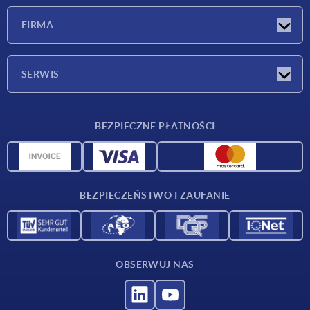
Nowości
FIRMA
Targi
Firma
SERWIS
Warunki dostawy
BEZPIECZNE PŁATNOŚCI
Przegląd surowców
Dane CAD
Kontakt
BEZPIECZEŃSTWO I ZAUFANIE
OBSERWUJ NAS