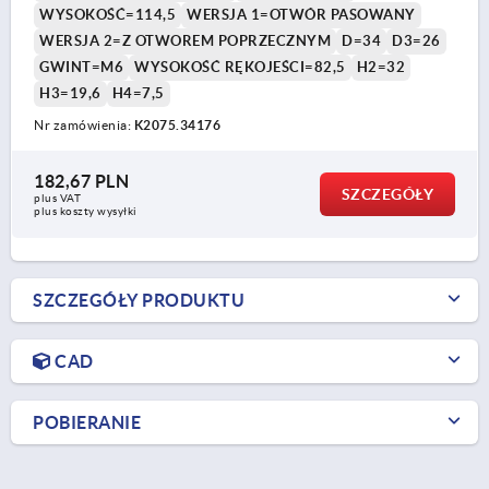
WYSOKOŚĆ=114,5
WERSJA 1=OTWÓR PASOWANY
WERSJA 2=Z OTWOREM POPRZECZNYM
D=34
D3=26
GWINT=M6
WYSOKOŚĆ RĘKOJEŚCI=82,5
H2=32
H3=19,6
H4=7,5
Nr zamówienia:
K2075.34176
182,67 PLN
SZCZEGÓŁY
plus VAT
plus koszty wysyłki
SZCZEGÓŁY PRODUKTU
CAD
POBIERANIE