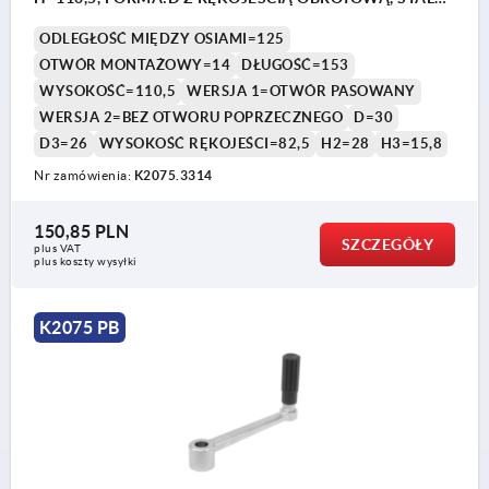
NIERDZEWNA Z POLYSKIEM, KOMP:TERMOPLAST
ODLEGŁOŚĆ MIĘDZY OSIAMI=125
CIEMNOSZARY RAL7021
OTWÓR MONTAŻOWY=14
DŁUGOŚĆ=153
WYSOKOŚĆ=110,5
WERSJA 1=OTWÓR PASOWANY
WERSJA 2=BEZ OTWORU POPRZECZNEGO
D=30
D3=26
WYSOKOŚĆ RĘKOJEŚCI=82,5
H2=28
H3=15,8
Nr zamówienia:
K2075.3314
150,85 PLN
SZCZEGÓŁY
plus VAT
plus koszty wysyłki
K2075 PB