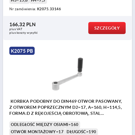
H3=15,8
H4=7,5
Nr zamówienia:
K2075.33146
166,32 PLN
SZCZEGÓŁY
plus VAT
plus koszty wysyłki
K2075 PB
KORBKA PODOBNY DO DIN469 OTWOR PASOWANY,
Z OTWOREM POPRZECZNYM D2=17, A=160, H=114,5,
FORMA:D Z RĘKOJEŚCIĄ OBROTOWĄ, STAL
NIERDZEWNA Z POLYSKIEM, KOMP:TERMOPLAST
ODLEGŁOŚĆ MIĘDZY OSIAMI=160
CIEMNOSZARY RAL7021
OTWÓR MONTAŻOWY=17
DŁUGOŚĆ=190