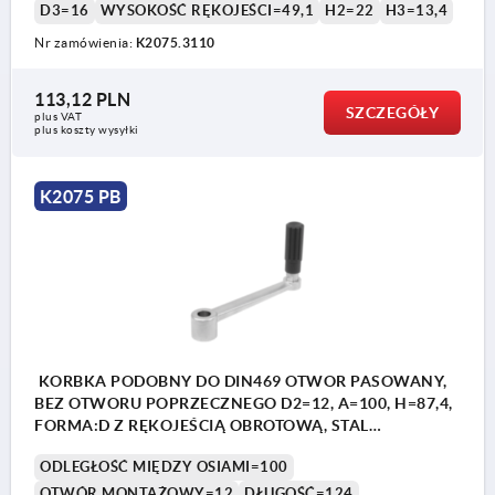
D3=16
WYSOKOŚĆ RĘKOJEŚCI=49,1
H2=22
H3=13,4
Nr zamówienia:
K2075.3110
113,12 PLN
SZCZEGÓŁY
plus VAT
plus koszty wysyłki
K2075 PB
KORBKA PODOBNY DO DIN469 OTWOR PASOWANY,
BEZ OTWORU POPRZECZNEGO D2=12, A=100, H=87,4,
FORMA:D Z RĘKOJEŚCIĄ OBROTOWĄ, STAL
NIERDZEWNA Z POLYSKIEM, KOMP:TERMOPLAST
ODLEGŁOŚĆ MIĘDZY OSIAMI=100
CIEMNOSZARY RAL7021
OTWÓR MONTAŻOWY=12
DŁUGOŚĆ=124