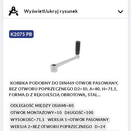
Wyświetl/ukryj rysunek
K2075 PB
KORBKA PODOBNY DO DIN469 OTWOR PASOWANY,
BEZ OTWORU POPRZECZNEGO D2=10, A=80, H=71,1,
FORMA:D Z RĘKOJEŚCIĄ OBROTOWĄ, STAL
NIERDZEWNA Z POLYSKIEM, KOMP:TERMOPLAST
ODLEGŁOŚĆ MIĘDZY OSIAMI=80
CIEMNOSZARY RAL7021
OTWÓR MONTAŻOWY=10
DŁUGOŚĆ=100
WYSOKOŚĆ=71,1
WERSJA 1=OTWÓR PASOWANY
WERSJA 2=BEZ OTWORU POPRZECZNEGO
D=24