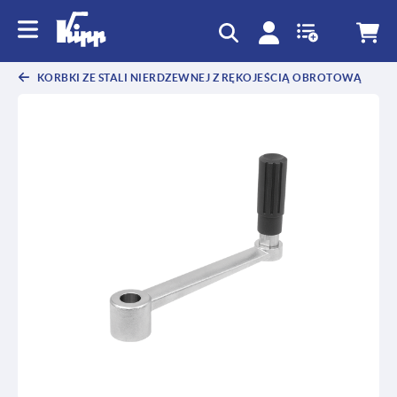
text.skipToContent
text.skipToNavigation
KORBKI ZE STALI NIERDZEWNEJ Z RĘKOJEŚCIĄ OBROTOWĄ