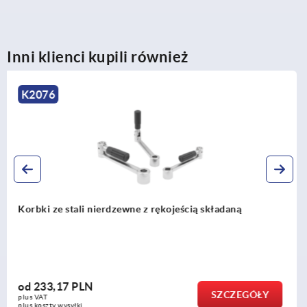
Inni klienci kupili również
K0684
Korbki podobne do DIN 468
od
62,05 PLN
SZCZEGÓŁ
plus VAT
plus koszty wysyłki