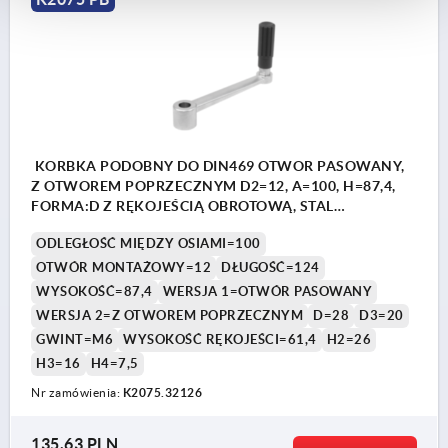
KORBKA PODOBNY DO DIN469 OTWOR PASOWANY,
Z OTWOREM POPRZECZNYM D2=12, A=100, H=87,4,
FORMA:D Z RĘKOJEŚCIĄ OBROTOWĄ, STAL
NIERDZEWNA Z POLYSKIEM, KOMP:TERMOPLAST
ODLEGŁOŚĆ MIĘDZY OSIAMI=100
CIEMNOSZARY RAL7021
OTWÓR MONTAŻOWY=12
DŁUGOŚĆ=124
WYSOKOŚĆ=87,4
WERSJA 1=OTWÓR PASOWANY
WERSJA 2=Z OTWOREM POPRZECZNYM
D=28
D3=20
GWINT=M6
WYSOKOŚĆ RĘKOJEŚCI=61,4
H2=26
H3=16
H4=7,5
Nr zamówienia:
K2075.32126
135,63 PLN