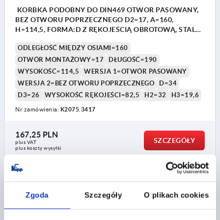
KORBKA PODOBNY DO DIN469 OTWOR PASOWANY,
BEZ OTWORU POPRZECZNEGO D2=17, A=160,
H=114,5, FORMA:D Z RĘKOJEŚCIĄ OBROTOWĄ, STAL
NIERDZEWNA Z POLYSKIEM, KOMP:TERMOPLAST
ODLEGŁOŚĆ MIĘDZY OSIAMI=160
CIEMNOSZARY RAL7021
OTWÓR MONTAŻOWY=17
DŁUGOŚĆ=190
WYSOKOŚĆ=114,5
WERSJA 1=OTWÓR PASOWANY
WERSJA 2=BEZ OTWORU POPRZECZNEGO
D=34
D3=26
WYSOKOŚĆ RĘKOJEŚCI=82,5
H2=32
H3=19,6
Nr zamówienia:
K2075.3417
167,25 PLN
SZCZEGÓŁY
plus VAT
plus koszty wysyłki
K2075 PB
Zgoda
Szczegóły
O plikach cookies