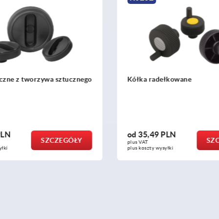
łkowane
Koła ręczne 2-ramienne al
uchwytem cylindrycznym s
PLN
od
184,88 PLN
SZCZEGÓŁY
SZ
plus VAT
yłki
plus koszty wysyłki