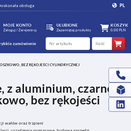
PL
oskonała obsługa
MOJE KONTO
ULUBIONE
KOSZYK
Zaloguj / Zarejestruj
Zapamiętaj produkty
0,00 PLN
productCode
qty
zybkie zamówienie
ROSZKOWO, BEZ RĘKOJEŚCI CYLINDRYCZNEJ
, z aluminium, czarne
owo, bez rękojeści
ji wałów oraz trzpieni
lacji, urządzenia pomiarowe, budowa narzędzi