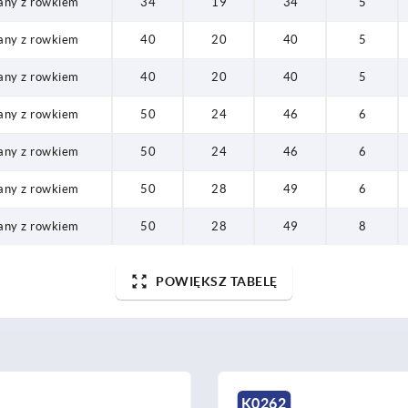
any z rowkiem
34
19
34
5
any z rowkiem
40
20
40
5
any z rowkiem
40
20
40
5
any z rowkiem
50
24
46
6
any z rowkiem
50
24
46
6
any z rowkiem
50
28
49
6
any z rowkiem
50
28
49
8
POWIĘKSZ TABELĘ
K1525