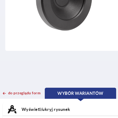
do przeglądu form
WYBÓR WARIANTÓW
CURRENT
CURRENT
TAB:
TAB:
Wyświetl/ukryj rysunek