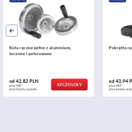
Pokrętła ręczne z tworzywa sztucznego
Kółka rade
od
43,94 PLN
od
35,49 
SZCZEGÓŁY
plus VAT
plus VAT
plus koszty wysyłki
plus koszty wys