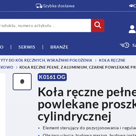
Szybka dostawa
D
S
WO
SERWIS
BRANŻE
WYTY DO KÓŁ RĘCZNYCH, WSKAŹNIKI POŁOŻENIA
KOŁA RĘCZNE
SZKOWO
KOŁA RĘCZNE PEŁNE, Z ALUMINIUM, CZARNE POWLEKANE P
K0161 OG
Koła ręczne pełne
powlekane proszk
cylindrycznej
Element sterujący do pozycjonowania i regulac
Obszary użycia: budowa maszyn, budowa insta