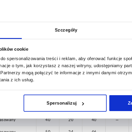
28
pasowany
26
16
31
—
pasowany
26
16
31
—
Szczegóły
pasowany
31
17
34
—
pasowany
31
17
34
—
 plików cookie
do spersonalizowania treści i reklam, aby oferować funkcje sp
pasowany
30
18
37
—
ormacje o tym, jak korzystasz z naszej witryny, udostępniamy p
pasowany
30
18
37
—
Partnerzy mogą połączyć te informacje z innymi danymi otrzym
nia z ich usług.
pasowany
34
19
34
—
pasowany
34
19
34
—
Spersonalizuj
Z
pasowany
40
20
40
—
pasowany
40
20
40
—
pasowany
50
24
46
—