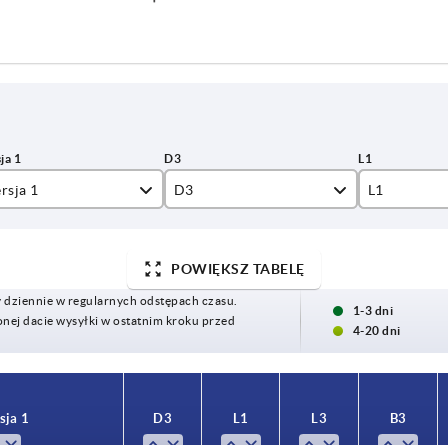
rsja 1
D3
L1
wór pasowany
26
16
POWIĘKSZ TABELĘ
wór pasowany z rowkiem
30
17
y dziennie w regularnych odstępach czasu.
31
18
1-3 dni
ej dacie wysyłki w ostatnim kroku przed
4-20 dni
34
19
40
20
sja 1
D3
L1
L3
B3
50
24