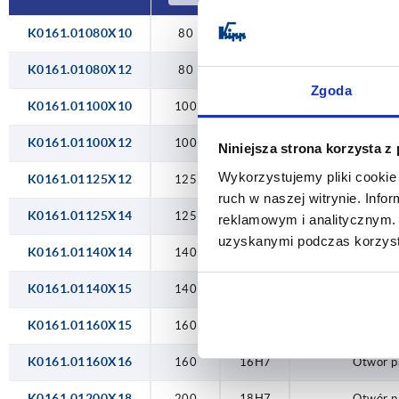
250
20H7
K0161.01080X10
80
10H7
Otwór 
22H7
K0161.01080X12
80
12H7
Otwór 
Zgoda
24H7
K0161.01100X10
100
10H7
Otwór 
K0161.01100X12
100
12H7
Otwór 
Niniejsza strona korzysta z
Wykorzystujemy pliki cookie 
K0161.01125X12
125
12H7
Otwór 
ruch w naszej witrynie. Inf
K0161.01125X14
125
14H7
Otwór 
reklamowym i analitycznym. 
uzyskanymi podczas korzysta
K0161.01140X14
140
14H7
Otwór 
K0161.01140X15
140
15H7
Otwór 
K0161.01160X15
160
15H7
Otwór 
K0161.01160X16
160
16H7
Otwór 
K0161.01200X18
200
18H7
Otwór 