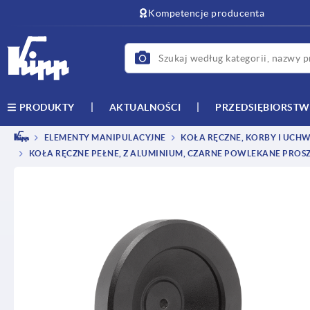
text.skipToContent
text.skipToNavigation
Kompetencje producenta
AKTUALNOŚCI
PRZEDSIĘBIORST
PRODUKTY
ELEMENTY MANIPULACYJNE
KOŁA RĘCZNE, KORBY I UCH
KOŁA RĘCZNE PEŁNE, Z ALUMINIUM, CZARNE POWLEKANE PRO