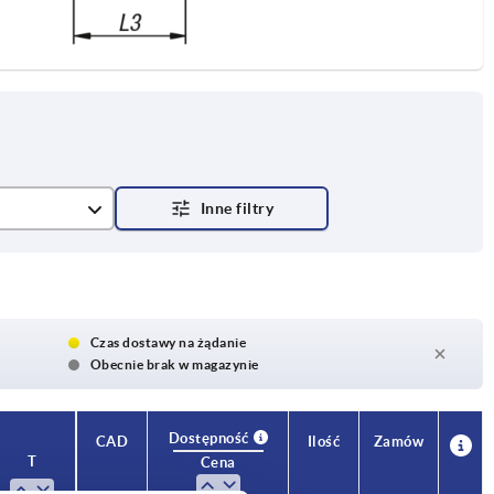
Czas dostawy na żądanie
Obecnie brak w magazynie
Dostępność
CAD
Ilość
Zamów
T
Cena