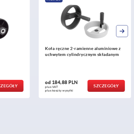
uminiowe z
Koła ręczne DIN 950 ze stali
kładanym
nierdzewnej
od
195,28 PLN
CZEGÓŁY
SZCZEGÓŁY
plus VAT
plus koszty wysyłki