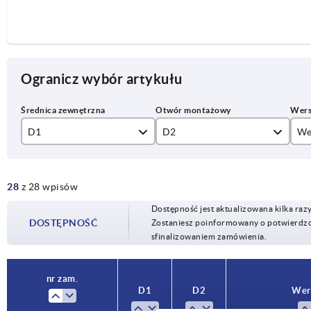
Ogranicz wybór artykułu
D1
D2
We
80
10H7
Ot
28
z 28 wpisów
100
12H7
Ot
Dostępność jest aktualizowana kilka raz
125
14H7
DOSTĘPNOŚĆ
Zostaniesz poinformowany o potwierdzon
sfinalizowaniem zamówienia.
140
15H7
160
16H7
nr zam.
D1
D2
Wer
200
18H7