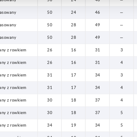
pasowany
50
24
46
—
pasowany
50
28
49
—
pasowany
50
28
49
—
any z rowkiem
26
16
31
3
any z rowkiem
26
16
31
4
any z rowkiem
31
17
34
3
any z rowkiem
31
17
34
4
any z rowkiem
30
18
37
4
any z rowkiem
30
18
37
5
any z rowkiem
34
19
34
5