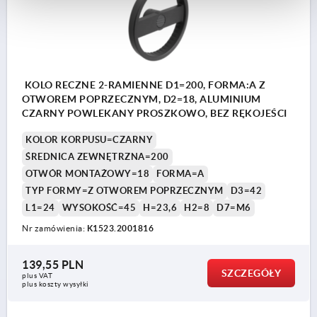
KOLO RECZNE 2-RAMIENNE D1=200, FORMA:A Z
OTWOREM POPRZECZNYM, D2=18, ALUMINIUM
CZARNY POWLEKANY PROSZKOWO, BEZ RĘKOJEŚCI
KOLOR KORPUSU=CZARNY
ŚREDNICA ZEWNĘTRZNA=200
OTWÓR MONTAŻOWY=18
FORMA=A
TYP FORMY=Z OTWOREM POPRZECZNYM
D3=42
L1=24
WYSOKOŚĆ=45
H=23,6
H2=8
D7=M6
Nr zamówienia:
K1523.2001816
139,55 PLN
SZCZEGÓŁY
plus VAT
plus koszty wysyłki