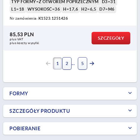
TYP FORMY=Z OTWOREM POPRZECZNYM
D3=31
L1=18
WYSOKOŚĆ=36
H=17,6
H2=6,5
D7=M6
Nr zamówienia:
K1523.1251426
85,53 PLN
SZCZEGÓŁY
plus VAT
plus koszty wysyłki
1
2
5
FORMY
SZCZEGÓŁY PRODUKTU
POBIERANIE