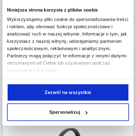
Niniejsza strona korzysta z plików cookie
KOLO RECZNE 2-RAMIENNE D1=160, FORMA:A Z
Wykorzystujemy pliki cookie do spersonalizowania treści
OTWOREM POPRZECZNYM, D2=16, ALUMINIUM
i reklam, aby oferować funkcje społecznościowe i
CZARNY POWLEKANY PROSZKOWO, BEZ RĘKOJEŚCI
analizować ruch w naszej witrynie. Informacje o tym, jak
korzystasz z naszej witryny, udostępniamy partnerom
KOLOR KORPUSU=CZARNY
społecznościowym, reklamowym i analitycznym.
ŚREDNICA ZEWNĘTRZNA=160
Partnerzy mogą połączyć te informacje z innymi danymi
OTWÓR MONTAŻOWY=16
FORMA=A
otrzymanymi od Ciebie lub uzyskanymi podczas
TYP FORMY=Z OTWOREM POPRZECZNYM
D3=36
korzystania z ich usług.
L1=20
WYSOKOŚĆ=40
H=19,4
H2=8
D7=M6
Nr zamówienia:
K1523.1601616
Zezwól na wszystkie
103,91 PLN
SZCZEGÓŁY
plus VAT
plus koszty wysyłki
Spersonalizuj
K1523