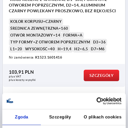
OTWOREM POPRZECZNYM, D2=14, ALUMINIUM
CZARNY POWLEKANY PROSZKOWO, BEZ RĘKOJEŚCI
KOLOR KORPUSU=CZARNY
ŚREDNICA ZEWNĘTRZNA=160
OTWÓR MONTAŻOWY=14
FORMA=A
TYP FORMY=Z OTWOREM POPRZECZNYM
D3=36
L1=20
WYSOKOŚĆ=40
H=19,4
H2=6,5
D7=M6
Nr zamówienia:
K1523.1601416
103,91 PLN
SZCZEGÓŁY
plus VAT
plus koszty wysyłki
K1523
Zgoda
Szczegóły
O plikach cookies