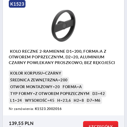
K1523
KOLO RECZNE 2-RAMIENNE D1=200, FORMA:A Z
OTWOREM POPRZECZNYM, D2=20, ALUMINIUM
CZARNY POWLEKANY PROSZKOWO, BEZ RĘKOJEŚCI
KOLOR KORPUSU=CZARNY
ŚREDNICA ZEWNĘTRZNA=200
OTWÓR MONTAŻOWY=20
FORMA=A
TYP FORMY=Z OTWOREM POPRZECZNYM
D3=42
L1=24
WYSOKOŚĆ=45
H=23,6
H2=8
D7=M6
Nr zamówienia:
K1523.2002016
139,55 PLN
SZCZEGÓŁY