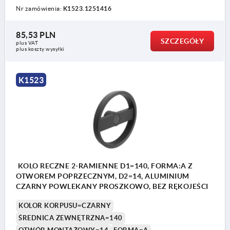
Nr zamówienia:
K1523.1251416
85,53 PLN
SZCZEGÓŁY
plus VAT
plus koszty wysyłki
K1523
KOLO RECZNE 2-RAMIENNE D1=140, FORMA:A Z
OTWOREM POPRZECZNYM, D2=14, ALUMINIUM
CZARNY POWLEKANY PROSZKOWO, BEZ RĘKOJEŚCI
KOLOR KORPUSU=CZARNY
ŚREDNICA ZEWNĘTRZNA=140