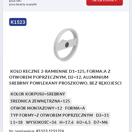
plus VAT
plus koszty wysyłki
K1523
KOLO RECZNE 2-RAMIENNE D1=125, FORMA:A Z
OTWOREM POPRZECZNYM, D2=12, ALUMINIUM
SREBRNY POWLEKANY PROSZKOWO, BEZ RĘKOJEŚCI
KOLOR KORPUSU=SREBRNY
ŚREDNICA ZEWNĘTRZNA=125
OTWÓR MONTAŻOWY=12
FORMA=A
TYP FORMY=Z OTWOREM POPRZECZNYM
D3=31
L1=18
WYSOKOŚĆ=36
H=17,6
H2=6,5
D7=M6
Nr zamówienia:
K1523.1251226