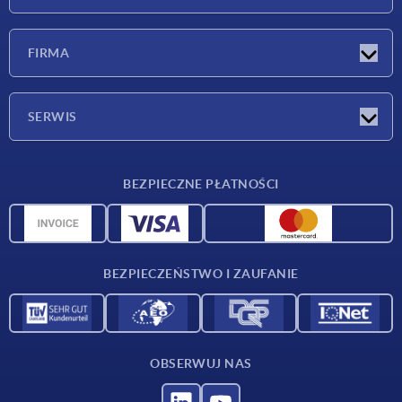
Nowości
FIRMA
Targi
Firma
SERWIS
Warunki dostawy
BEZPIECZNE PŁATNOŚCI
Przegląd surowców
Dane CAD
Kontakt
BEZPIECZEŃSTWO I ZAUFANIE
OBSERWUJ NAS