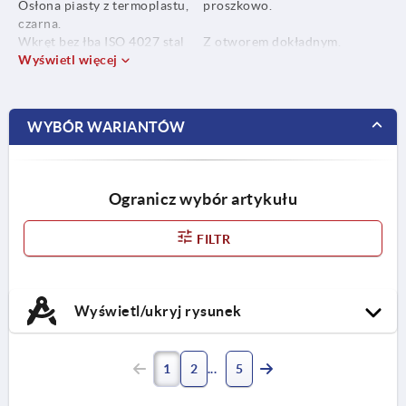
Osłona piasty z termoplastu,
proszkowo.
czarna.
Wkręt bez łba ISO 4027 stal
Z otworem dokładnym.
klasa trwałości 45 H, czarny.
Wyświetl więcej
Z otworem dokładnym i
rowkiem wpustowym.
Z otworem dokładnym i
poprzecznym.
WYBÓR WARIANTÓW
Z otworem dokładnym,
rowkiem wpustowym i
otworem poprzecznym.
Ogranicz wybór artykułu
FILTR
Wyświetl/ukryj rysunek
1
2
5