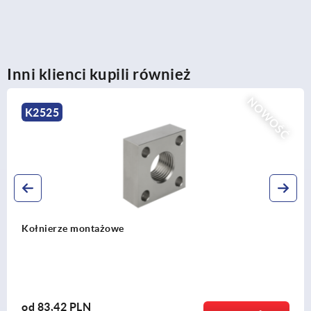
Inni klienci kupili również
NOWOŚĆ
K2525
Kołnierze montażowe
od
83,42 PLN