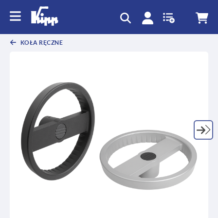
text.skipToContent
text.skipToNavigation
KOŁA RĘCZNE