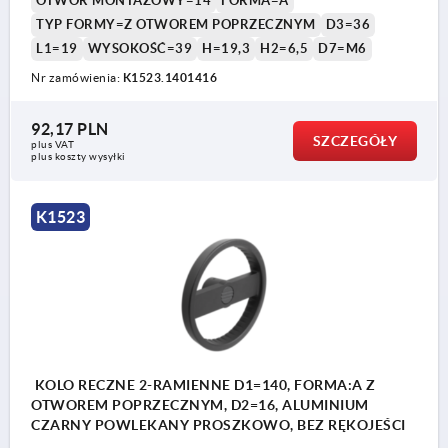
OTWÓR MONTAŻOWY=14
FORMA=A
TYP FORMY=Z OTWOREM POPRZECZNYM
D3=36
L1=19
WYSOKOŚĆ=39
H=19,3
H2=6,5
D7=M6
Nr zamówienia:
K1523.1401416
92,17 PLN
SZCZEGÓŁY
plus VAT
plus koszty wysyłki
K1523
KOLO RECZNE 2-RAMIENNE D1=140, FORMA:A Z
OTWOREM POPRZECZNYM, D2=16, ALUMINIUM
CZARNY POWLEKANY PROSZKOWO, BEZ RĘKOJEŚCI