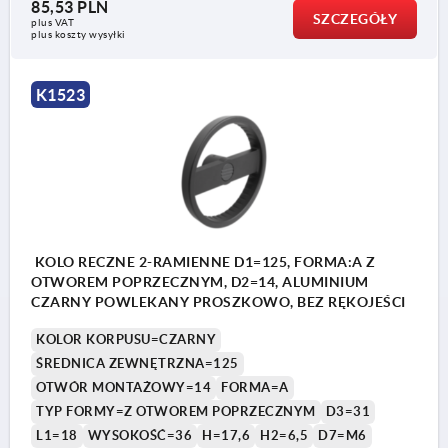
względem rowka wpustowego
wzg
85,53 PLN
SZCZEGÓŁY
plus VAT
plus koszty wysyłki
K1523
KOLO RECZNE 2-RAMIENNE D1=125, FORMA:A Z
OTWOREM POPRZECZNYM, D2=14, ALUMINIUM
CZARNY POWLEKANY PROSZKOWO, BEZ RĘKOJEŚCI
KOLOR KORPUSU=CZARNY
ŚREDNICA ZEWNĘTRZNA=125
OTWÓR MONTAŻOWY=14
FORMA=A
TYP FORMY=Z OTWOREM POPRZECZNYM
D3=31
L1=18
WYSOKOŚĆ=36
H=17,6
H2=6,5
D7=M6