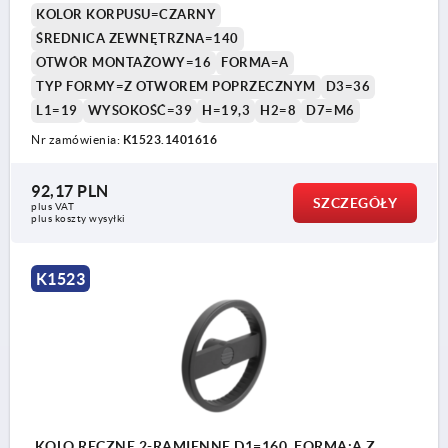
KOLOR KORPUSU=CZARNY
ŚREDNICA ZEWNĘTRZNA=140
OTWÓR MONTAŻOWY=16
FORMA=A
TYP FORMY=Z OTWOREM POPRZECZNYM
D3=36
L1=19
WYSOKOŚĆ=39
H=19,3
H2=8
D7=M6
Nr zamówienia:
K1523.1401616
92,17 PLN
SZCZEGÓŁY
plus VAT
plus koszty wysyłki
K1523
KOLO RECZNE 2-RAMIENNE D1=160, FORMA:A Z