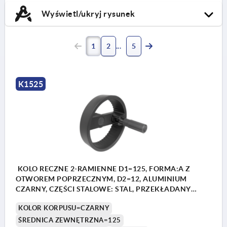
Wyświetl/ukryj rysunek
1
2
5
K1525
KOLO RECZNE 2-RAMIENNE D1=125, FORMA:A Z
OTWOREM POPRZECZNYM, D2=12, ALUMINIUM
CZARNY, CZĘŚCI STALOWE: STAL, PRZEKŁADANY
UCHWYT CYLINDR
KOLOR KORPUSU=CZARNY
ŚREDNICA ZEWNĘTRZNA=125