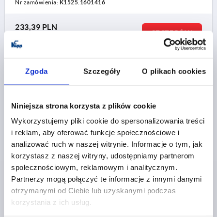
Nr zamówienia:
K1525.1601416
233,39 PLN
SZCZEGÓŁY
plus VAT
plus koszty wysyłki
K1525
Zgoda
Szczegóły
O plikach cookies
Niniejsza strona korzysta z plików cookie
Wykorzystujemy pliki cookie do spersonalizowania treści
i reklam, aby oferować funkcje społecznościowe i
analizować ruch w naszej witrynie. Informacje o tym, jak
KOLO RECZNE 2-RAMIENNE D1=160, FORMA:A Z
korzystasz z naszej witryny, udostępniamy partnerom
OTWOREM POPRZECZNYM, D2=16, ALUMINIUM
społecznościowym, reklamowym i analitycznym.
CZARNY, CZĘŚCI STALOWE: STAL, PRZEKŁADANY
Partnerzy mogą połączyć te informacje z innymi danymi
UCHWYT CYLINDR
KOLOR KORPUSU=CZARNY
otrzymanymi od Ciebie lub uzyskanymi podczas
ŚREDNICA ZEWNĘTRZNA=160
korzystania z ich usług.
OTWÓR MONTAŻOWY=16
FORMA=A