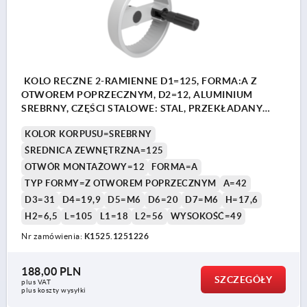
KOLO RECZNE 2-RAMIENNE D1=125, FORMA:A Z
OTWOREM POPRZECZNYM, D2=12, ALUMINIUM
SREBRNY, CZĘŚCI STALOWE: STAL, PRZEKŁADANY
UCHWYT CYLINDR
KOLOR KORPUSU=SREBRNY
ŚREDNICA ZEWNĘTRZNA=125
OTWÓR MONTAŻOWY=12
FORMA=A
TYP FORMY=Z OTWOREM POPRZECZNYM
A=42
D3=31
D4=19,9
D5=M6
D6=20
D7=M6
H=17,6
H2=6,5
L=105
L1=18
L2=56
WYSOKOŚĆ=49
Nr zamówienia:
K1525.1251226
188,00 PLN
SZCZEGÓŁY
plus VAT
plus koszty wysyłki