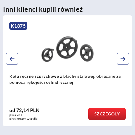
Inni klienci kupili również
K1522
a
Koła ręczne pełne aluminiowe z uchwytem
cylindrycznym składanym
od
169,00 PLN
SZCZEGÓŁ
plus VAT
plus koszty wysyłki