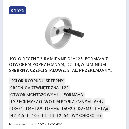
K1525
KOLO RECZNE 2-RAMIENNE D1=125, FORMA:A Z
OTWOREM POPRZECZNYM, D2=14, ALUMINIUM
SREBRNY, CZĘŚCI STALOWE: STAL, PRZEKŁADANY
UCHWYT CYLINDR
KOLOR KORPUSU=SREBRNY
ŚREDNICA ZEWNĘTRZNA=125
OTWÓR MONTAŻOWY=14
FORMA=A
TYP FORMY=Z OTWOREM POPRZECZNYM
A=42
D3=31
D4=19,9
D5=M6
D6=20
D7=M6
H=17,6
H2=6,5
L=105
L1=18
L2=56
WYSOKOŚĆ=49
Nr zamówienia:
K1525.1251426