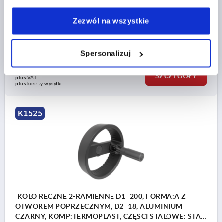
TYP FORMY=Z OTWOREM POPRZECZNYM
A=55
D3=36
D4=26
D5=M8
D6=26
D7=M6
H=17,8
H2=8
Zezwól na wszystkie
L=137
L1=20
L2=80
WYSOKOŚĆ=57
Nr zamówienia:
K1525.1601616
Spersonalizuj
233,39 PLN
SZCZEGÓŁY
plus VAT
plus koszty wysyłki
K1525
KOLO RECZNE 2-RAMIENNE D1=200, FORMA:A Z
OTWOREM POPRZECZNYM, D2=18, ALUMINIUM
CZARNY, KOMP:TERMOPLAST, CZĘŚCI STALOWE: STAL,