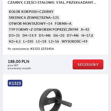
CZARNY, CZĘŚCI STALOWE: STAL, PRZEKŁADANY
UCHWYT CYLINDR
KOLOR KORPUSU=CZARNY
ŚREDNICA ZEWNĘTRZNA=125
OTWÓR MONTAŻOWY=14
FORMA=A
TYP FORMY=Z OTWOREM POPRZECZNYM
A=42
D3=31
D4=19,9
D5=M6
D6=20
D7=M6
H=17,6
H2=6,5
L=105
L1=18
L2=56
WYSOKOŚĆ=49
Nr zamówienia:
K1525.1251416
188,00 PLN
SZCZEGÓŁY
plus VAT
plus koszty wysyłki
K1525