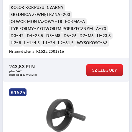
PRZEKŁADANY UCHWYT CYLINDR
KOLOR KORPUSU=CZARNY
ŚREDNICA ZEWNĘTRZNA=200
OTWÓR MONTAŻOWY=18
FORMA=A
TYP FORMY=Z OTWOREM POPRZECZNYM
A=73
D3=42
D4=25,5
D5=M8
D6=26
D7=M6
H=23,8
H2=8
L=144,5
L1=24
L2=81,5
WYSOKOŚĆ=63
Nr zamówienia:
K1525.2001816
243,83 PLN
SZCZEGÓŁY
plus VAT
plus koszty wysyłki
K1525