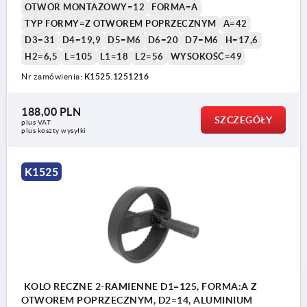
OTWÓR MONTAŻOWY=12
FORMA=A
TYP FORMY=Z OTWOREM POPRZECZNYM
A=42
D3=31
D4=19,9
D5=M6
D6=20
D7=M6
H=17,6
H2=6,5
L=105
L1=18
L2=56
WYSOKOŚĆ=49
1) Położenie otworu poprzecznego przestawione o 90°
1) P
Nr zamówienia:
K1525.1251216
względem rowka wpustowego
wzg
188,00 PLN
SZCZEGÓŁY
plus VAT
plus koszty wysyłki
K1525
KOLO RECZNE 2-RAMIENNE D1=125, FORMA:A Z
OTWOREM POPRZECZNYM, D2=14, ALUMINIUM