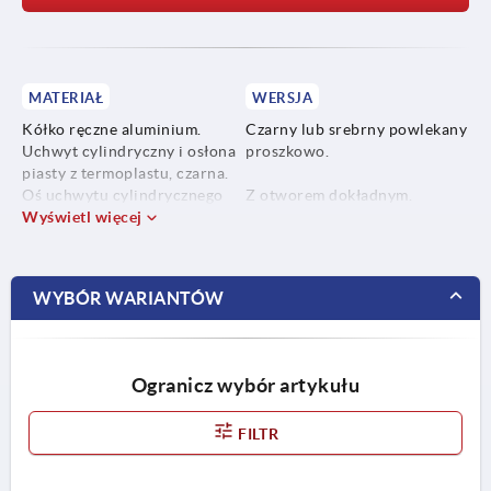
MATERIAŁ
WERSJA
Kółko ręczne aluminium.
Czarny lub srebrny powlekany
Uchwyt cylindryczny i osłona
proszkowo.
piasty z termoplastu, czarna.
Oś uchwytu cylindrycznego
Z otworem dokładnym.
stalowa oksydowana.
Wyświetl więcej
Z otworem dokładnym i
Wkręt bez łba ISO 4027 stal
rowkiem wpustowym.
klasa trwałości 45 H, czarny.
Z otworem dokładnym i
poprzecznym.
WYBÓR WARIANTÓW
Z otworem dokładnym,
rowkiem wpustowym i
otworem poprzecznym.
Ogranicz wybór artykułu
FILTR