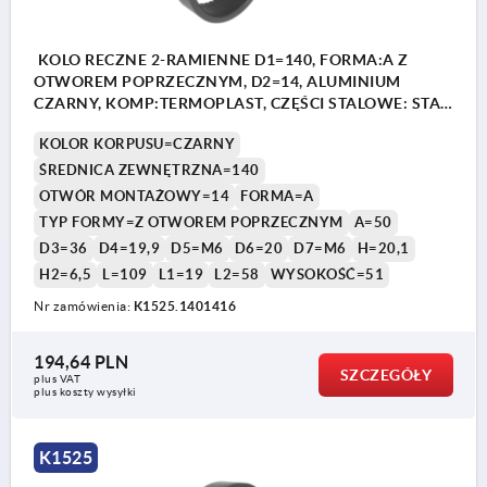
KOLO RECZNE 2-RAMIENNE D1=140, FORMA:A Z
OTWOREM POPRZECZNYM, D2=14, ALUMINIUM
CZARNY, KOMP:TERMOPLAST, CZĘŚCI STALOWE: STAL,
PRZEKŁADANY UCHWYT CYLINDR
KOLOR KORPUSU=CZARNY
ŚREDNICA ZEWNĘTRZNA=140
OTWÓR MONTAŻOWY=14
FORMA=A
TYP FORMY=Z OTWOREM POPRZECZNYM
A=50
D3=36
D4=19,9
D5=M6
D6=20
D7=M6
H=20,1
H2=6,5
L=109
L1=19
L2=58
WYSOKOŚĆ=51
Nr zamówienia:
K1525.1401416
194,64 PLN
SZCZEGÓŁY
plus VAT
plus koszty wysyłki
K1525