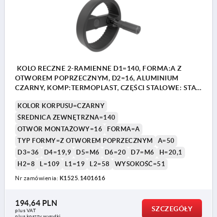
KOLO RECZNE 2-RAMIENNE D1=140, FORMA:A Z
OTWOREM POPRZECZNYM, D2=16, ALUMINIUM
CZARNY, KOMP:TERMOPLAST, CZĘŚCI STALOWE: STAL,
PRZEKŁADANY UCHWYT CYLINDR
KOLOR KORPUSU=CZARNY
ŚREDNICA ZEWNĘTRZNA=140
OTWÓR MONTAŻOWY=16
FORMA=A
TYP FORMY=Z OTWOREM POPRZECZNYM
A=50
D3=36
D4=19,9
D5=M6
D6=20
D7=M6
H=20,1
H2=8
L=109
L1=19
L2=58
WYSOKOŚĆ=51
Nr zamówienia:
K1525.1401616
194,64 PLN
SZCZEGÓŁY
plus VAT
plus koszty wysyłki