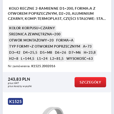
KOLO RECZNE 2-RAMIENNE D1=200, FORMA:A Z
OTWOREM POPRZECZNYM, D2=20, ALUMINIUM
CZARNY, KOMP:TERMOPLAST, CZĘŚCI STALOWE: STAL,
PRZEKŁADANY UCHWYT CYLINDR
KOLOR KORPUSU=CZARNY
ŚREDNICA ZEWNĘTRZNA=200
OTWÓR MONTAŻOWY=20
FORMA=A
TYP FORMY=Z OTWOREM POPRZECZNYM
A=73
D3=42
D4=25,5
D5=M8
D6=26
D7=M6
H=23,8
H2=8
L=144,5
L1=24
L2=81,5
WYSOKOŚĆ=63
Nr zamówienia:
K1525.2002016
243,83 PLN
SZCZEGÓŁY
plus VAT
plus koszty wysyłki
K1525