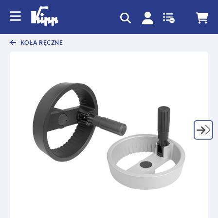
text.skipToContent
text.skipToNavigation
KOŁA RĘCZNE