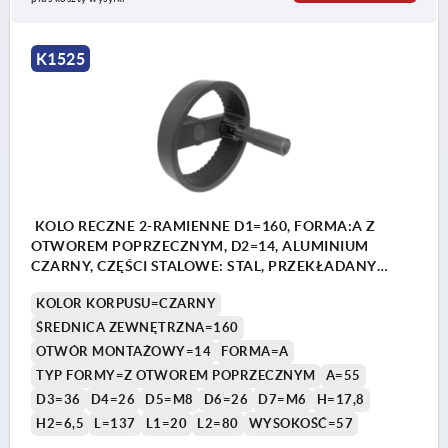
K1525
KOLO RECZNE 2-RAMIENNE D1=160, FORMA:A Z
OTWOREM POPRZECZNYM, D2=14, ALUMINIUM
CZARNY, CZĘŚCI STALOWE: STAL, PRZEKŁADANY
UCHWYT CYLINDR
KOLOR KORPUSU=CZARNY
ŚREDNICA ZEWNĘTRZNA=160
OTWÓR MONTAŻOWY=14
FORMA=A
TYP FORMY=Z OTWOREM POPRZECZNYM
A=55
D3=36
D4=26
D5=M8
D6=26
D7=M6
H=17,8
H2=6,5
L=137
L1=20
L2=80
WYSOKOŚĆ=57