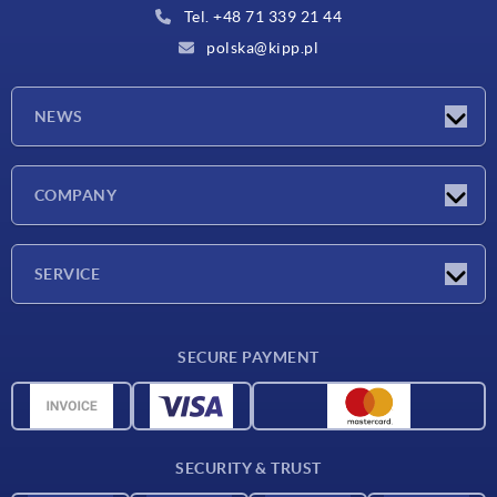
Tel. +48 71 339 21 44
polska@kipp.pl
NEWS
Latest news
COMPANY
Exhibitions
Company
SERVICE
Delivery conditions
SECURE PAYMENT
Material overview
CAD data
Contact
SECURITY & TRUST