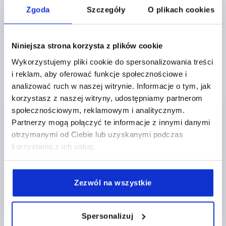
Zgoda
Szczegóły
O plikach cookies
Niniejsza strona korzysta z plików cookie
Wykorzystujemy pliki cookie do spersonalizowania treści
i reklam, aby oferować funkcje społecznościowe i
REDUCER SLEEVE FOR SQUARE TUBES A=25,5, B=30,3,
THERMOPLASTIC BLACK
analizować ruch w naszej witrynie. Informacje o tym, jak
korzystasz z naszej witryny, udostępniamy partnerom
INTERNAL DIAMETER=25,5
społecznościowym, reklamowym i analitycznym.
VERSION 2=FOR SQUARE TUBES
B=30,3
L=45
Partnerzy mogą połączyć te informacje z innymi danymi
Order number:
K0491.13025
otrzymanymi od Ciebie lub uzyskanymi podczas
korzystania z ich usług.
PLN12.89
DETAILS
plus sales tax 
plus shipping costs
Zezwól na wszystkie
PRODUCT DETAILS
Spersonalizuj