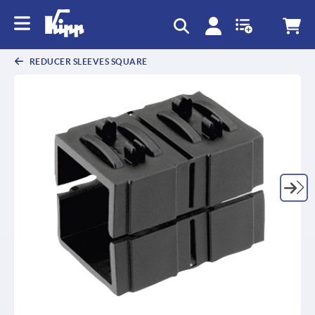
text.skipToContent
text.skipToNavigation
REDUCER SLEEVES SQUARE