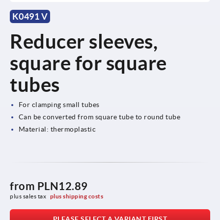
K0491 V
Reducer sleeves,
square for square
tubes
For clamping small tubes
Can be converted from square tube to round tube
Material: thermoplastic
from
PLN12.89
plus sales tax 
plus shipping costs
PLEASE SELECT A VARIANT FIRST