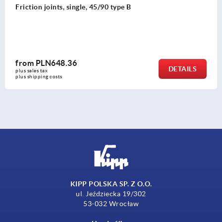
ion joints, single, 45/90 type B
Con
m
PLN648.36
fr
DETAILS
les tax 
plus
hipping costs
plus
KIPP POLSKA SP. Z O.O.
ul. Jeździecka 19/302
53-032 Wrocław