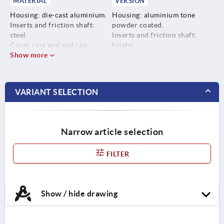
MATERIAL
VERSION
Housing: die-cast aluminium.
Housing: aluminium tone
Inserts and friction shaft:
powder coated.
steel.
Inserts and friction shaft:
Cover ring and end cap:
bright.
plastic.
Show more
Cover rings and end caps:
Slot fastening plate: die-cast
similar to RAL 7042.
aluminium.
Slot fastening plate:
Screws, washers and slot keys:
aluminium tone powder
VARIANT SELECTION
steel.
coated.
Screws, washers and slot keys:
galvanised.
Narrow article selection
FILTER
Show / hide drawing