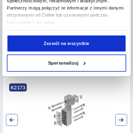
społecznościowym, reklamowym i analitycznym.
Partnerzy mogą połączyć te informacje z innymi danymi
CAD
otrzymanymi od Ciebie lub uzyskanymi podczas
korzystania z ich usług.
DOWNLOADS
Zezwól na wszystkie
Spersonalizuj
Discover our product range
173
K