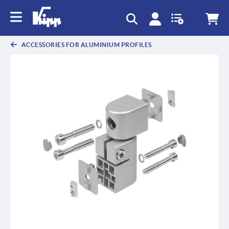
text.skipToContent
text.skipToNavigation
ACCESSORIES FOR ALUMINIUM PROFILES