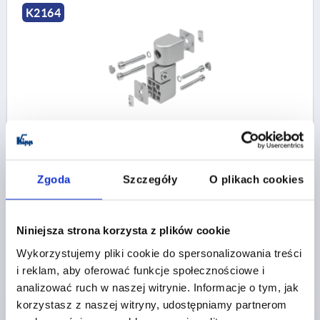
K2164
FRICTION JOINT ADJUSTABLE, SINGLE GR.40/40, I,
NB=8 ALUMINIUM
TYPE=I
SLOT WIDTH=8
M NM=45
Zgoda
Szczegóły
O plikach cookies
Order number:
K2164.1
Niniejsza strona korzysta z plików cookie
PLN769.97
DETAILS
plus sales tax 
plus shipping costs
Wykorzystujemy pliki cookie do spersonalizowania treści
i reklam, aby oferować funkcje społecznościowe i
analizować ruch w naszej witrynie. Informacje o tym, jak
korzystasz z naszej witryny, udostępniamy partnerom
PRODUCT DETAILS