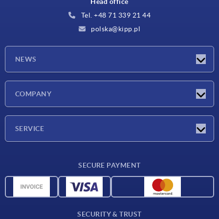
Head office
Tel. +48 71 339 21 44
polska@kipp.pl
NEWS
Latest news
COMPANY
Exhibitions
Company
SERVICE
Delivery conditions
SECURE PAYMENT
Material overview
CAD data
Contact
SECURITY & TRUST