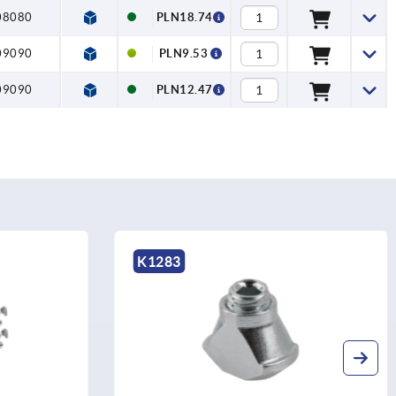
08080
PLN18.74
09090
PLN9.53
09090
PLN12.47
K2056