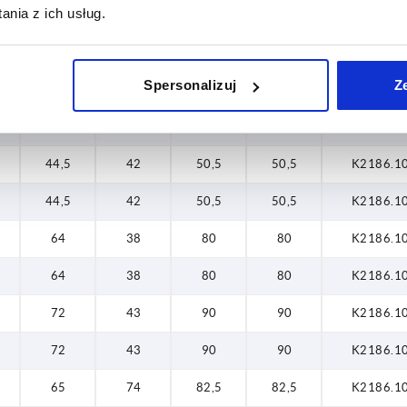
nia z ich usług.
48
28
61
61
K2186.0
48
28
61
61
K2186.0
Spersonalizuj
Z
36,5
38
41,5
41,5
K2186.1
36,5
38
41,5
41,5
K2186.1
44,5
42
50,5
50,5
K2186.1
44,5
42
50,5
50,5
K2186.1
64
38
80
80
K2186.1
64
38
80
80
K2186.1
72
43
90
90
K2186.1
72
43
90
90
K2186.1
65
74
82,5
82,5
K2186.1