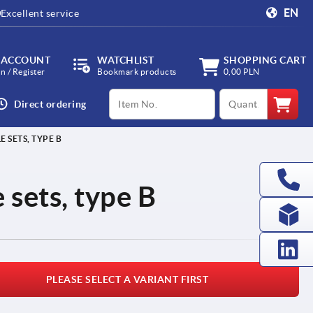
EN
Excellent service
 ACCOUNT
WATCHLIST
SHOPPING CART
in / Register
Bookmark products
0,00 PLN
productCode
qty
Direct ordering
 SETS, TYPE B
 sets, type B
PLEASE SELECT A VARIANT FIRST