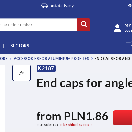
Fast delivery
MY
Log 
SECTORS
TORS
ACCESSORIES FOR ALUMINIUM PROFILES
END CAPS FOR ANGLE
K2187
End caps for angle
from
PLN1.86
plus sales tax 
plus shipping costs