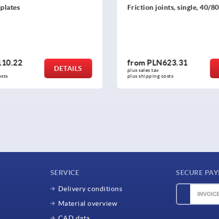
ction joints, single, 40/80 type B
Potential equaliser 
om
PLN623.31
from
PLN9.79
DETAILS
sales tax 
plus sales tax 
 shipping costs
plus shipping costs
SERVICE
SECURE PA
Delivery conditions
Material overview
CAD data