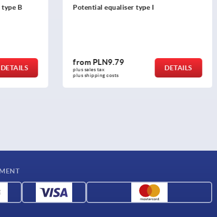
type I
Bearing flange for feed roller
from
PLN76.28
DETAILS
DETAIL
plus sales tax 
plus shipping costs
YMENT