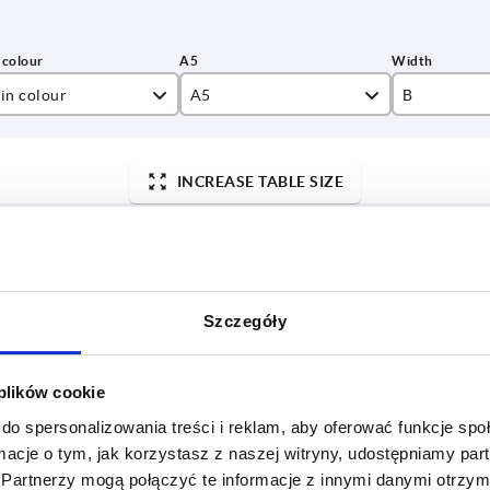
in colour
A5
B
ack
28,5
28
INCREASE TABLE SIZE
ey
36,5
38
44,5
42
 at regular intervals. In the final step before
1-3 days
med of the confirmed dispatch date.
4-20 days
48
43
64
74
Szczegóły
A5
B
H1
L1
Suitabl
65
88
 plików cookie
72
28,5
28
30
30
K2186.0
do spersonalizowania treści i reklam, aby oferować funkcje sp
75
ormacje o tym, jak korzystasz z naszej witryny, udostępniamy p
28,5
28
30
30
K2186.0
Partnerzy mogą połączyć te informacje z innymi danymi otrzym