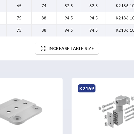
65
74
82,5
82,5
K2186.1
75
88
94,5
94,5
K2186.1
75
88
94,5
94,5
K2186.1
INCREASE TABLE SIZE
2169
K1283