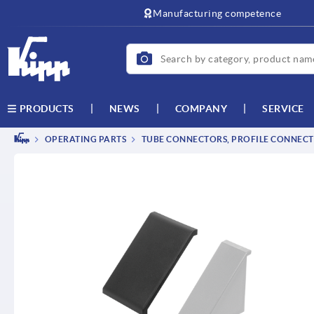
text.skipToContent
text.skipToNavigation
Manufacturing competence
NEWS
COMPANY
SERVICE
PRODUCTS
OPERATING PARTS
TUBE CONNECTORS, PROFILE CONNEC