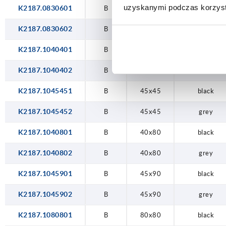
uzyskanymi podczas korzysta
K2187.0830601
B
30x60
black
K2187.0830602
B
30x60
grey
K2187.1040401
B
40x40
black
K2187.1040402
B
40x40
grey
K2187.1045451
B
45x45
black
K2187.1045452
B
45x45
grey
K2187.1040801
B
40x80
black
K2187.1040802
B
40x80
grey
K2187.1045901
B
45x90
black
K2187.1045902
B
45x90
grey
K2187.1080801
B
80x80
black