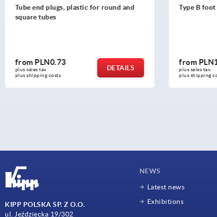
Type B foot plates
Fri
from
PLN110.22
fr
DETAILS
plus sales tax 
plus 
plus shipping costs
plus
NEWS
Latest news
Exhibitions
KIPP POLSKA SP. Z O.O.
ul. Jeździecka 19/302