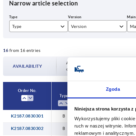
Narrow article selection
Type
Version
Ma
B
30x30
bl
16
from 16 entries
30x60
gr
40x40
Availability is updated several times a day
AVAILABILITY
completing your order, you will be infor
40x80
45x45
Zgoda
Order No.
Type
Version
Main colour
45x90
Niniejsza strona korzysta z
80x80
K2187.0830301
B
30x30
black
Wykorzystujemy pliki cookie 
90x90
ruch w naszej witrynie. Inf
K2187.0830302
B
30x30
grey
reklamowym i analitycznym. 