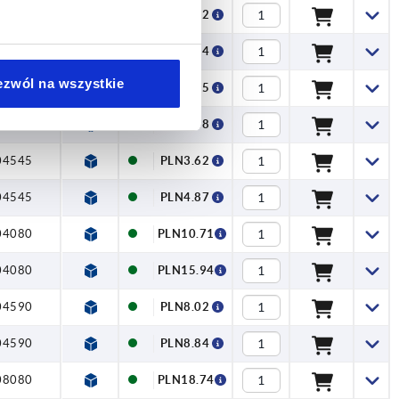
83060
PLN5.22
83060
PLN7.24
ezwól na wszystkie
04040
PLN4.25
04040
PLN5.48
04545
PLN3.62
04545
PLN4.87
04080
PLN10.71
04080
PLN15.94
04590
PLN8.02
04590
PLN8.84
08080
PLN18.74