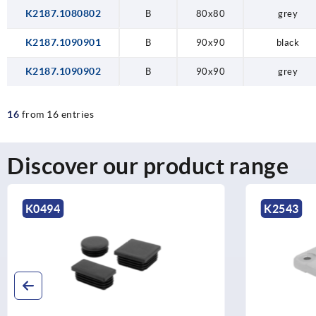
K2187.1080802
B
80x80
grey
K2187.1090901
B
90x90
black
K2187.1090902
B
90x90
grey
16
from 16 entries
Discover our product range
K2543
K