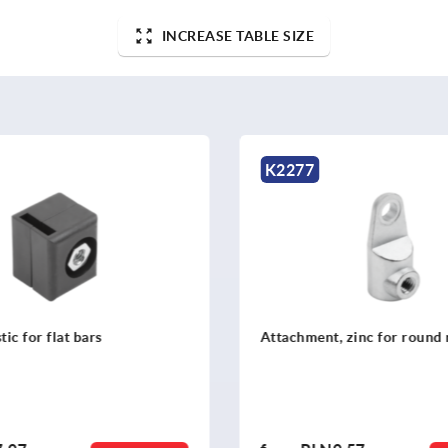
INCREASE TABLE SIZE
K2277
tic for flat bars
Attachment, zinc for round 