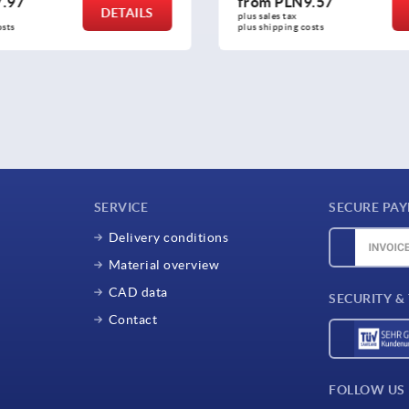
.97
from
PLN9.57
DETAILS
plus sales tax 
osts
plus shipping costs
SERVICE
SECURE PA
Delivery conditions
Material overview
CAD data
SECURITY &
Contact
FOLLOW US