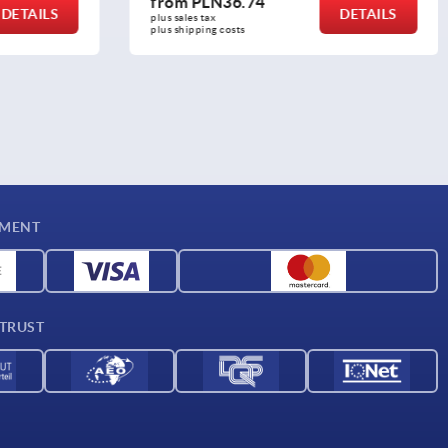
from
PLN36.74
DETAILS
DETAILS
plus sales tax 
plus shipping costs
YMENT
 TRUST