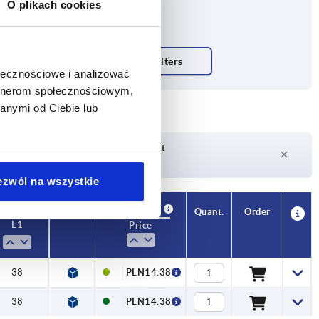
O plikach cookies
ołecznościowe i analizować
artnerom społecznościowym,
anymi od Ciebie lub
Delivery time on request
Currently not in stock
ezwól na wszystkie
Availability
CAD
Quant.
Order
L1
Price
38
PLN14.38
38
PLN14.38