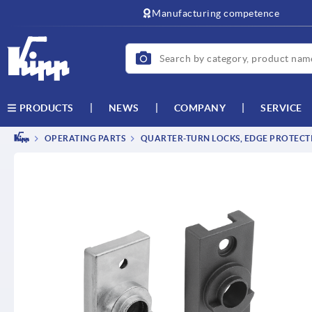
text.skipToContent
text.skipToNavigation
Manufacturing competence
NEWS
COMPANY
SERVICE
PRODUCTS
OPERATING PARTS
QUARTER-TURN LOCKS, EDGE PROTECTI