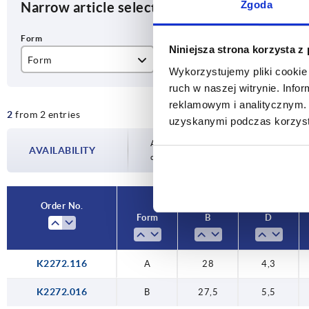
Zgoda
Narrow article selection
Niniejsza strona korzysta z
Form
B
D
Wykorzystujemy pliki cookie 
ruch w naszej witrynie. Inf
A
27,5
4,
reklamowym i analitycznym. 
2
from 2 entries
B
28
5,
uzyskanymi podczas korzysta
Availability is updated several times a day
AVAILABILITY
completing your order, you will be infor
Order No.
Form
B
D
K2272.116
A
28
4,3
K2272.016
B
27,5
5,5