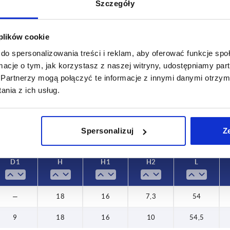
Szczegóły
 plików cookie
D1
H
do spersonalizowania treści i reklam, aby oferować funkcje sp
ormacje o tym, jak korzystasz z naszej witryny, udostępniamy p
3
9
18
Partnerzy mogą połączyć te informacje z innymi danymi otrzym
INCREASE TABLE SIZE
5
nia z ich usług.
 at regular intervals. In the final step before
1-3 days
med of the confirmed dispatch date.
4-20 days
Spersonalizuj
Z
D1
H
H1
H2
L
—
18
16
7,3
54
9
18
16
10
54,5