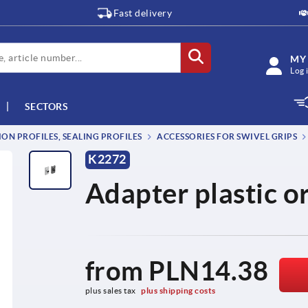
Fast delivery
MY
Log 
SECTORS
ON PROFILES, SEALING PROFILES
ACCESSORIES FOR SWIVEL GRIPS
K2272
Adapter plastic or
from
PLN14.38
plus sales tax 
plus shipping costs