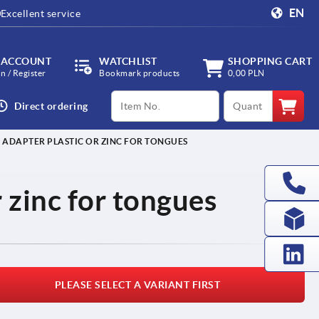
EN
Excellent service
 ACCOUNT
WATCHLIST
SHOPPING CART
in / Register
Bookmark products
0,00 PLN
productCode
qty
Direct ordering
ADAPTER PLASTIC OR ZINC FOR TONGUES
 zinc for tongues
PLEASE SELECT A VARIANT FIRST