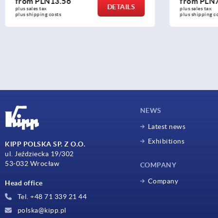
from
PLN13.56
from
PLN7
DETAILS
plus sales tax 
plus sales tax 
plus shipping costs
plus shipping c
NEWS
Latest news
Exhibitions
KIPP POLSKA SP. Z O.O.
ul. Jeździecka 19/302
53-032 Wrocław
COMPANY
Company
Head office
Tel. +48 71 339 21 44
polska@kipp.pl