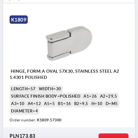
K1809
HINGE, FORM:A OVAL 57X30, STAINLESS STEEL A2
1.4301 POLISHED
LENGTH=57
WIDTH=30
SURFACE FINISH BODY=POLISHED
A1=26
A2=29,5
A3=10
A4=12
A5=5
B1=16
B2=9,5
H=10
D=M5
DIAMETER=4
Order number:
K1809.57300
PLN173.83