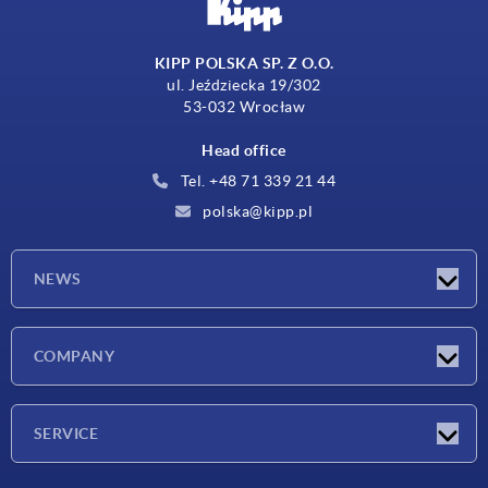
KIPP POLSKA SP. Z O.O.
ul. Jeździecka 19/302
53-032 Wrocław
Head office
Tel. +48 71 339 21 44
polska@kipp.pl
NEWS
Latest news
COMPANY
Exhibitions
Company
SERVICE