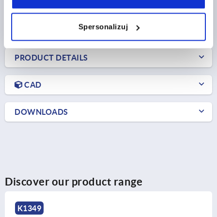
PLN178.74
DETAILS
plus sales tax 
plus shipping costs
Spersonalizuj
PRODUCT DETAILS
CAD
DOWNLOADS
Discover our product range
K1897