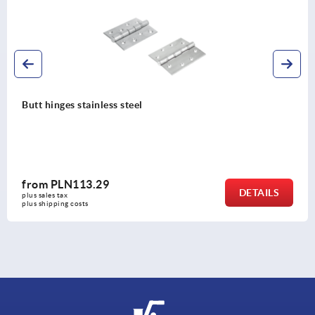
Hinges die-cast zinc
from
PLN24.14
DETAILS
plus sales tax 
plus shipping costs