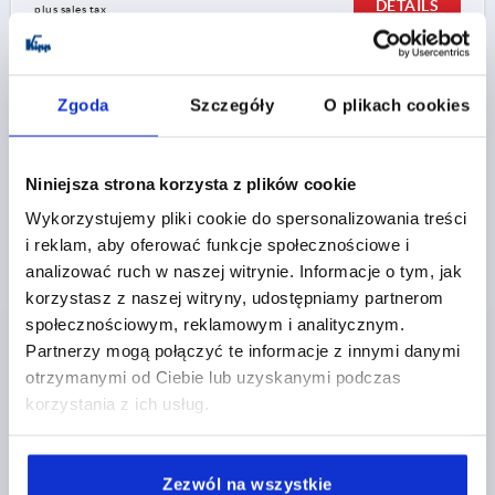
DETAILS
plus sales tax 
plus shipping costs
K1809
Zgoda
Szczegóły
O plikach cookies
Niniejsza strona korzysta z plików cookie
Wykorzystujemy pliki cookie do spersonalizowania treści
i reklam, aby oferować funkcje społecznościowe i
analizować ruch w naszej witrynie. Informacje o tym, jak
HINGE, FORM:A OVAL 57X30, STAINLESS STEEL A2
1.4301 BLASTED
korzystasz z naszej witryny, udostępniamy partnerom
społecznościowym, reklamowym i analitycznym.
LENGTH=57
WIDTH=30
Partnerzy mogą połączyć te informacje z innymi danymi
SURFACE FINISH BODY=BLASTED
A1=26
A2=29,5
otrzymanymi od Ciebie lub uzyskanymi podczas
A3=10
A4=12
A5=5
B1=16
B2=9,5
H=10
D=M5
korzystania z ich usług.
DIAMETER=4
Order number:
K1809.57301
Zezwól na wszystkie