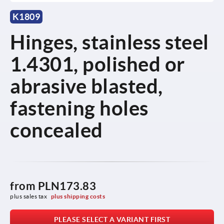
K1809
Hinges, stainless steel
1.4301, polished or
abrasive blasted,
fastening holes
concealed
from
PLN173.83
plus sales tax 
plus shipping costs
PLEASE SELECT A VARIANT FIRST